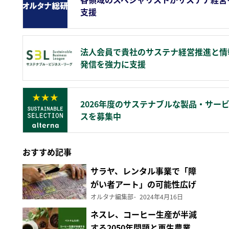
支援
法人会員で貴社のサステナ経営推進と情
発信を強力に支援
2026年度のサステナブルな製品・サー
スを募集中
おすすめ記事
サラヤ、レンタル事業で「障
がい者アート」の可能性広げ
る
オルタナ編集部
2024年4月16日
ネスレ、コーヒー生産が半減
する2050年問題と再生農業