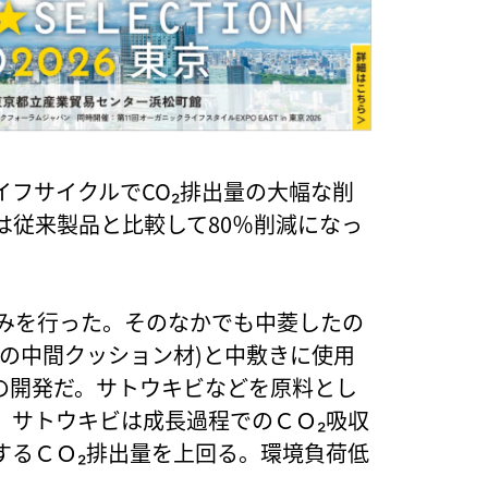
イフサイクルでCO₂排出量の大幅な削
は従来製品と比較して80％削減になっ
組みを行った。そのなかでも中菱したの
の中間クッション材)と中敷きに使用
の開発だ。サトウキビなどを原料とし
。サトウキビは成長過程でのＣＯ₂吸収
するＣＯ₂排出量を上回る。環境負荷低