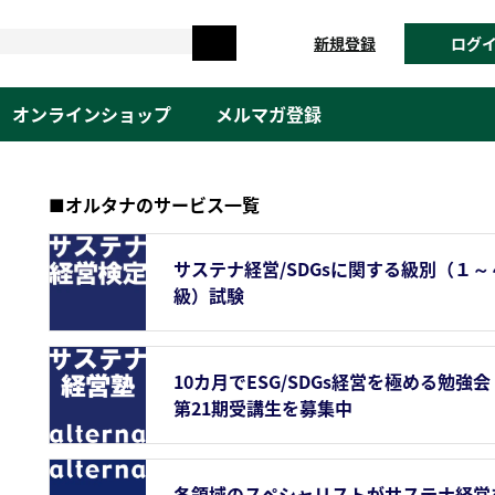
新規登録
ログ
オンラインショップ
メルマガ登録
■オルタナのサービス一覧
サステナ経営/SDGsに関する級別（１～
級）試験
10カ月でESG/SDGs経営を極める勉強会
第21期受講生を募集中
各領域のスペシャリストがサステナ経営