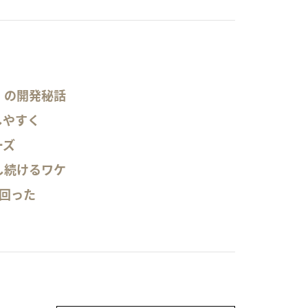
」の開発秘話
しやすく
ーズ
し続けるワケ
上回った