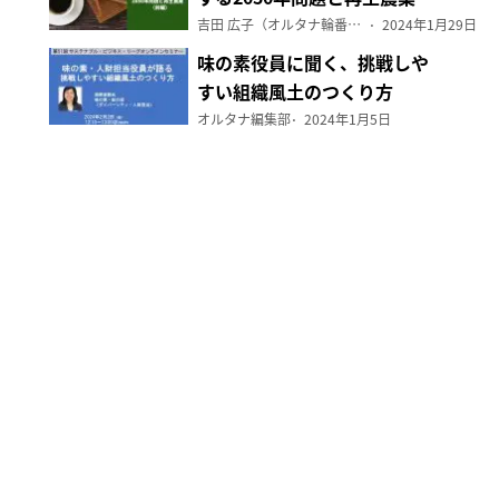
（前編）
吉田 広子（オルタナ輪番編集長）
2024年1月29日
味の素役員に聞く、挑戦しや
すい組織風土のつくり方
オルタナ編集部
2024年1月5日