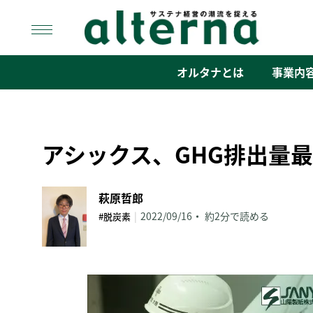
Skip
to
content
オルタナ
「サステナ経営」の潮流を捉える
オルタナとは
事業内
アシックス、GHG排出量
萩原哲郎
|
2022/09/16
約2分で読める
#脱炭素