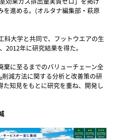
「温室効果ガス排出量実質ゼロ」を掲げ
みを進める。(オルタナ編集部・萩原
ツ工科大学と共同で、フットウエアの生
、2012年に研究結果を得た。
廃棄に至るまでのバリューチェーン全
₂削減方法に関する分析と改善策の研
得た知見をもとに研究を重ね、開発し
減