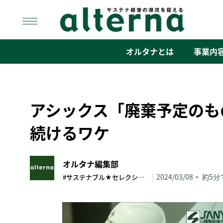
Skip
to
content
オルタナ
「サステナ経営」の潮流を捉える
オルタナとは
事業内
アシックス「廃棄予定のも
続けるワケ
オルタナ編集部
#サステナブル★セレクション
|
2024/03/08
約5分