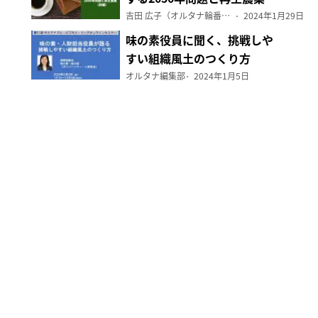
（前編）
吉田 広子（オルタナ輪番編集長）
2024年1月29日
味の素役員に聞く、挑戦しや
すい組織風土のつくり方
オルタナ編集部
2024年1月5日