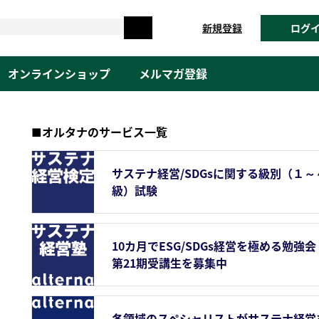
新規登録
ログ
オンラインショップ
メルマガ登録
■オルタナのサービス一覧
サステナ経営/SDGsに関する級別（１～
級）試験
10カ月でESG/SDGs経営を極める勉強会
第21期受講生を募集中
各領域のスペシャリストがサステナ経営