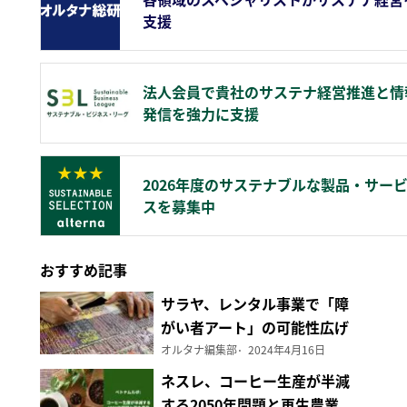
支援
法人会員で貴社のサステナ経営推進と情
発信を強力に支援
2026年度のサステナブルな製品・サー
スを募集中
おすすめ記事
サラヤ、レンタル事業で「障
がい者アート」の可能性広げ
る
オルタナ編集部
2024年4月16日
ネスレ、コーヒー生産が半減
する2050年問題と再生農業