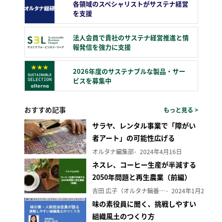
各領域のスペシャリストがサステナ経営
を支援
法人会員で貴社のサステナ経営推進と情
報発信を強力に支援
2026年度のサステナブルな製品・サー
ビスを募集中
おすすめ記事
もっと見る >
サラヤ、レンタル事業で「障がい
者アート」の可能性広げる
オルタナ編集部
2024年4月16日
ネスレ、コーヒー生産が半減する
2050年問題と再生農業（前編）
吉田 広子（オルタナ輪番編集長）
2024年1月29日
味の素役員に聞く、挑戦しやすい
組織風土のつくり方