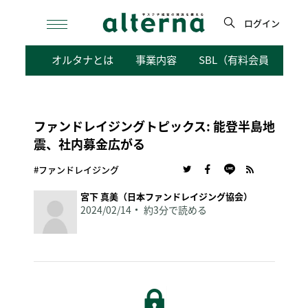
Skip
to
ログイン
content
検
オルタナとは
事業内容
SBL（有料会員向けサ
索
ファンドレイジングトピックス: 能登半島地
震、社内募金広がる
#ファンドレイジング
宮下 真美（日本ファンドレイジング協会）
2024/02/14
約3分で読める