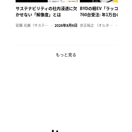
サステナビリティの社内浸透に欠
BYDの軽EV「ラッコ」、1
かせない「解像度」とは
760台受注: 年1万台の販売
安藤 光展（サステナビリティ・コンサルタント）
2026年8月6日
京正裕之 （オルタナ副編集長）
2026年
もっと見る