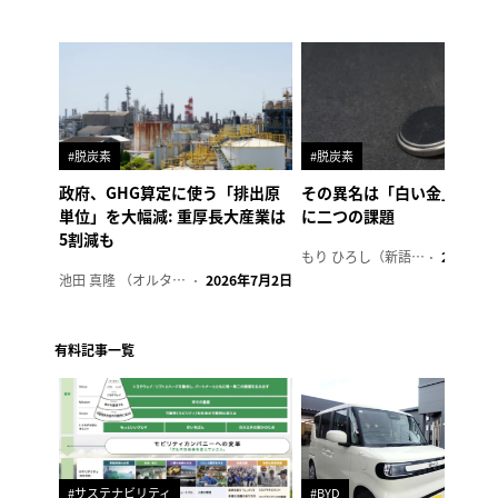
#脱炭素
#脱炭素
政府、GHG算定に使う「排出原
その異名は「白い金」、リ
単位」を大幅減: 重厚長大産業は
に二つの課題
5割減も
もり ひろし（新語ウォッチャー）
2023年7
池田 真隆 （オルタナ輪番編集長）
2026年7月2日
有料記事一覧
#サステナビリティ
#BYD