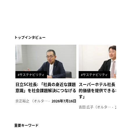
トップインタビュー
#サステナビリティ
#サステナビリティ
日立SC社長: 「社員の身近な課題
スーパーホテル社長「地域
意識」を社会課題解決につなげる
的価値を提供できるホテル
す」
京正裕之 （オルタナ副編集長）
2026年7月16日
吉田 広子（オルタナ輪番編集長）
2026年6
重要キーワード