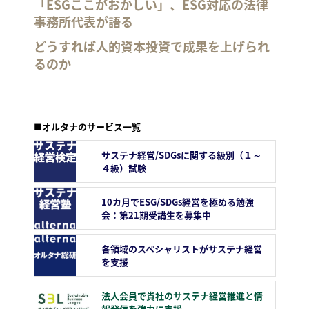
「ESGここがおかしい」、ESG対応の法律
事務所代表が語る
どうすれば人的資本投資で成果を上げられ
るのか
■オルタナのサービス一覧
サステナ経営/SDGsに関する級別（１～
４級）試験
10カ月でESG/SDGs経営を極める勉強
会：第21期受講生を募集中
各領域のスペシャリストがサステナ経営
を支援
法人会員で貴社のサステナ経営推進と情
報発信を強力に支援