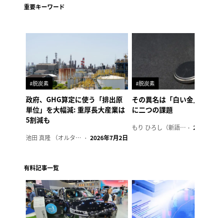
重要キーワード
#脱炭素
#脱炭素
政府、GHG算定に使う「排出原
その異名は「白い金」、リ
単位」を大幅減: 重厚長大産業は
に二つの課題
5割減も
もり ひろし（新語ウォッチャー）
2023年7
池田 真隆 （オルタナ輪番編集長）
2026年7月2日
有料記事一覧