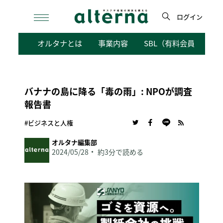
Skip
to
ログイン
content
検
オルタナとは
事業内容
SBL（有料会員向けサ
索
バナナの島に降る「毒の雨」: NPOが調査
報告書
#ビジネスと人権
オルタナ編集部
2024/05/28
約3分で読める