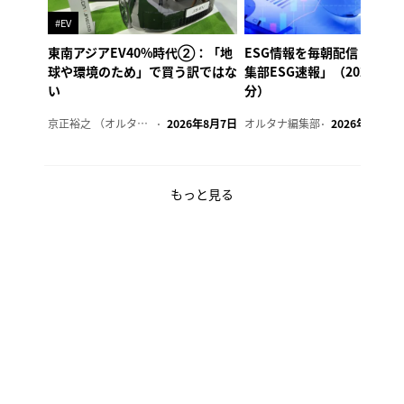
#EV
東南アジアEV40%時代②：「地
ESG情報を毎朝配信「オル
球や環境のため」で買う訳ではな
集部ESG速報」（2026年8
い
分）
京正裕之 （オルタナ副編集長）
2026年8月7日
オルタナ編集部
2026年8月7日
もっと見る