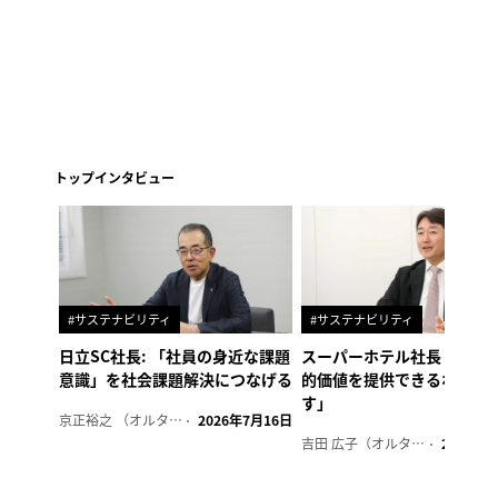
トップインタビュー
#サステナビリティ
#サステナビリティ
日立SC社長: 「社員の身近な課題
スーパーホテル社長「地域
意識」を社会課題解決につなげる
的価値を提供できるホテル
す」
京正裕之 （オルタナ副編集長）
2026年7月16日
吉田 広子（オルタナ輪番編集長）
2026年6