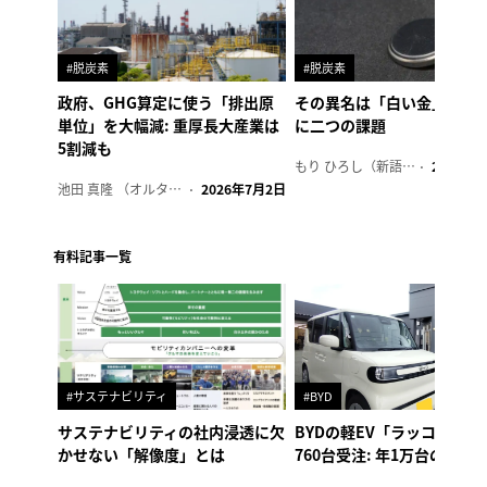
#脱炭素
#脱炭素
政府、GHG算定に使う「排出原
その異名は「白い金」、リ
単位」を大幅減: 重厚長大産業は
に二つの課題
5割減も
もり ひろし（新語ウォッチャー）
2023年7
池田 真隆 （オルタナ輪番編集長）
2026年7月2日
有料記事一覧
#サステナビリティ
#BYD
サステナビリティの社内浸透に欠
BYDの軽EV「ラッコ」、1
かせない「解像度」とは
760台受注: 年1万台の販売