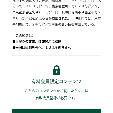
分市で１２００㌨㌘／㍑、東京都立川市で６２０㌨㌘／㍑、
東京都渋谷区で４６０㌨㌘／㍑、兵庫県尼崎市や西宮市で２
００㌨㌘／㍑を超える値が検出された。 沖縄県では、米軍
基地周辺で、２千㌨㌘／㍑前後の高い値を検出している。
（この続きは）
■黒塗りの文書、情報開示に課題
■
米国は規制を強化、ＥＵは全面禁止へ
有料会員限定コンテンツ
こちらのコンテンツをご覧いただくには
有料会員登録が必要です。