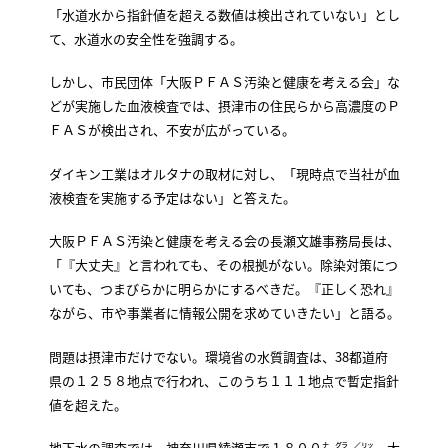
「水道水から指針値を超える数値は検出されていない」とし
て、水道水の安全性を強調する。
しかし、市民団体「大阪ＰＦＡＳ汚染と健康を考える会」な
どが実施した血液検査では、摂津市の住民らから高濃度のＰ
ＦＡＳが検出され、不安が広がっている。
ダイキン工業はオルタナの取材に対し、「現時点で当社が血
液検査を実施する予定はない」と答えた。
大阪ＰＦＡＳ汚染と健康を考える会の長瀬文雄事務局長は、
「『大丈夫』と言われても、その根拠がない。除染対策につ
いても、つまびらかに明らかにするべきだ。『正しく恐れ』
ながら、市や事業者に情報公開を求めていきたい」と語る。
問題は摂津市だけでない。環境省の水質調査は、38都道府
県の１２５８地点で行われ、このうち１１１地点で暫定指針
値を超えた。
地下水の調査では、神奈川県綾瀬市で１８００㌨㌘／㍑、大