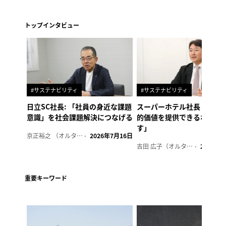
トップインタビュー
#サステナビリティ
#サステナビリティ
日立SC社長: 「社員の身近な課題
スーパーホテル社長「地域
意識」を社会課題解決につなげる
的価値を提供できるホテル
す」
京正裕之 （オルタナ副編集長）
2026年7月16日
吉田 広子（オルタナ輪番編集長）
2026年6
重要キーワード