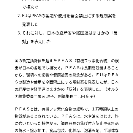
で相次ぐ
EUはPFASの製造や使用を全面禁止にする規制案を
発表した
それに対し、日本の経産省や経団連はまさかの「反
対」を表明した
国の暫定指針値を超えたＰＦＡＳ（有機フッ素化合物）の検
出が日本の各地でも相次ぐ。ＰＦＡＳは長期間残留すること
から、環境への影響や健康被害の懸念がある。ＥＵはＰＦＡ
Ｓの製造や使用を全面禁止にする規制案を発表したが、日本
の経産省や経団連はまさかの「反対」を表明した。（オルタ
ナ編集委員＝栗岡 理子、副編集長＝吉田 広子）
ＰＦＡＳとは、有機フッ素化合物の総称で、１万種類以上の
物質があるとされている。ＰＦＡＳは、水や油をはじき、熱
に強いといった特性から、調理器具の焦げ付き防止や衣料品
の防水・撥水加工、食品包装、化粧品、泡消火剤、半導体な