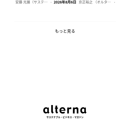
安藤 光展（サステナビリティ・コンサルタント）
2026年8月6日
京正裕之 （オルタナ副編集長）
2026年
もっと見る
サステナブル・ビジネス・マガジン