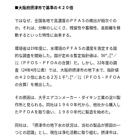
■大阪府摂津市で基準の４２０倍
ではなぜ、全国各地で高濃度のＰＦＡＳの検出が相次ぐの
か。それは、分解のしにくさ、残留性や蓄積性、長距離を移
動するといった特性に由来する。
環境省は19年度に、水環境のＰＦＡＳの濃度を測定する国
的な調査を開始した。国が定める暫定指針値は、50㌨㌘／
㍑（ＰＦＯＳ・ＰＦＯＡの合算）だ。しかし、22年度の調
査（24年4月公表）では、大阪府摂津市の地下水で、指針値
の４２０倍にあたる２万１千㌨㌘／㍑（ＰＦＯＳ・ＰＦＯＡ
の合算）を検出した。
その原因は、大手エアコンメーカー・ダイキン工業の淀川製
作所と見られる。同社は１９６０年代から、他社から購入し
たＰＦＯＡを取り扱い、１９８０年代に製造を始めた。
同社は、「摂津市の地下水の状況は、当社の製品が原因の一
つとの認識」とし、現在は浄化活動に取り組む。摂津市は、