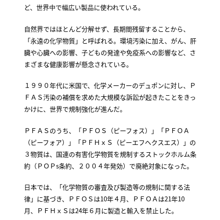
ど、世界中で幅広い製品に使われている。
自然界ではほとんど分解せず、長期間残留することから、
「永遠の化学物質」と呼ばれる。環境汚染に加え、がん、肝
臓や心臓への影響、子どもの発達や免疫系への影響など、さ
まざまな健康影響が懸念されている。
１９９０年代に米国で、化学メーカーのデュポンに対し、Ｐ
ＦＡＳ汚染の補償を求めた大規模な訴訟が起きたことをきっ
かけに、世界で規制強化が進んだ。
ＰＦＡＳのうち、「ＰＦＯＳ（ピーフォス）」「ＰＦＯＡ
（ピーフォア）」「ＰＦＨｘＳ（ピーエフヘクスエス）」の
３物質は、国連の有害化学物質を規制するストックホルム条
約（ＰＯＰs条約、２００４年発効）で廃絶対象になった。
日本では、「化学物質の審査及び製造等の規制に関する法
律」に基づき、ＰＦＯＳは10年４月、ＰＦＯＡは21年10
月、ＰＦＨｘＳは24年６月に製造と輸入を禁止した。