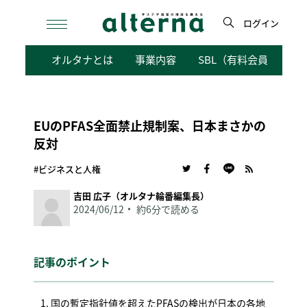
Skip
to
ログイン
content
検
オルタナとは
事業内容
SBL（有料会員向けサ
索
EUのPFAS全面禁止規制案、日本まさかの
反対
#ビジネスと人権
吉田 広子（オルタナ輪番編集長）
2024/06/12
約6分で読める
記事のポイント
国の暫定指針値を超えたPFASの検出が日本の各地