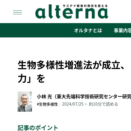
Skip
to
content
オルタナ
「サステナ経営」の潮流を捉える
オルタナとは
事業内
生物多様性増進法が成立、
力」を
小林 光（東大先端科学技術研究センター研
|
2024/07/25
約10分で読める
#生物多様性
記事のポイント