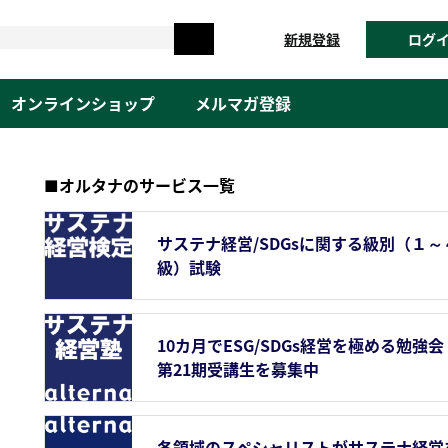
新規登録
ログ
オンラインショップ
メルマガ登録
■オルタナのサービス一覧
サステナ経営/SDGsに関する級別（１～
級）試験
10カ月でESG/SDGs経営を極める勉強会
第21期受講生を募集中
各領域のスペシャリストがサステナ経営