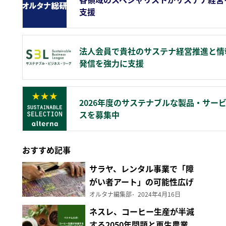
支援
法人会員で貴社のサステナ経営推進と情
発信を強力に支援
2026年度のサステナブルな製品・サー
スを募集中
おすすめ記事
サラヤ、レンタル事業で「障
がい者アート」の可能性広げ
る
オルタナ編集部
2024年4月16日
ネスレ、コーヒー生産が半減
する2050年問題と再生農業