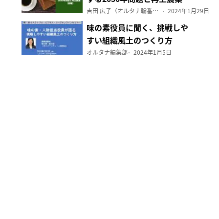
（前編）
吉田 広子（オルタナ輪番編集長）
2024年1月29日
味の素役員に聞く、挑戦しや
すい組織風土のつくり方
オルタナ編集部
2024年1月5日