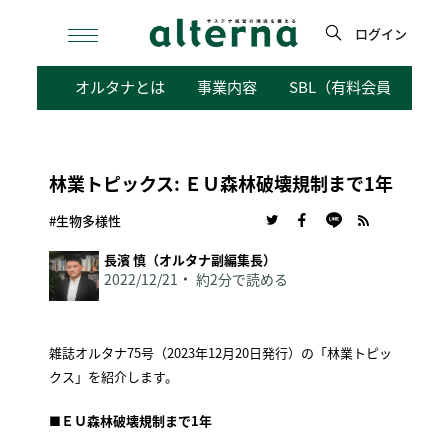
Skip
to
ログイン
content
検
オルタナとは
事業内容
SBL（有料会員向けサ
索
林業トピックス: ＥＵ森林破壊規制まで1年
#生物多様性
長濱 慎（オルタナ副編集長）
2022/12/21
約2分で読める
雑誌オルタナ75号（2023年12月20日発行）の「林業トピッ
クス」を紹介します。
■
ＥＵ森林破壊規制まで1年