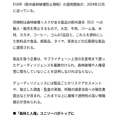
EUDR（欧州森林破壊防止規制）の適用開始が、2024年12月
に迫っている。
同規制は森林破壊リスクがある製品の欧州連合（EU）への
輸入・販売を禁止するもので、大豆、牛肉、パーム油、木
材、カカオ、コーヒー、ゴムの7品目と、これらを原料にし
た飲料品や食品、紙製品、タイヤ、家具などの広範囲な製品
に適用される。
製品を扱う企業は、サプライチェーン上流の生産地まで遡っ
たデューディリジェンスを義務付けられ、森林破壊や人権侵
害に関与していないことを証明しなければならない。
デューディリジェンスには製品ごとのリスクアセスメント
や、独立した調査・監査の実施、所轄の国家当局への報告書
提出などが含まれ、これまで以上に厳格で透明性の高い情報
開示が求められる。
■
「森林と人権」ユニリーバがトップに