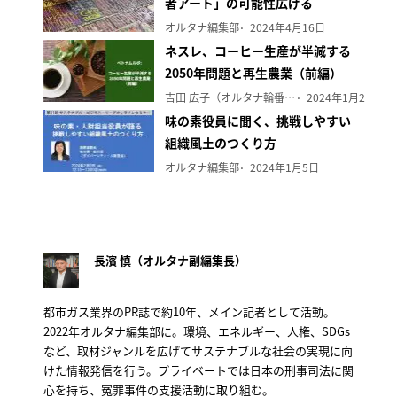
者アート」の可能性広げる
オルタナ編集部
2024年4月16日
ネスレ、コーヒー生産が半減する
2050年問題と再生農業（前編）
吉田 広子（オルタナ輪番編集長）
2024年1月29日
味の素役員に聞く、挑戦しやすい
組織風土のつくり方
オルタナ編集部
2024年1月5日
長濱 慎（オルタナ副編集長）
都市ガス業界のPR誌で約10年、メイン記者として活動。
2022年オルタナ編集部に。環境、エネルギー、人権、SDGs
など、取材ジャンルを広げてサステナブルな社会の実現に向
けた情報発信を行う。プライベートでは日本の刑事司法に関
心を持ち、冤罪事件の支援活動に取り組む。