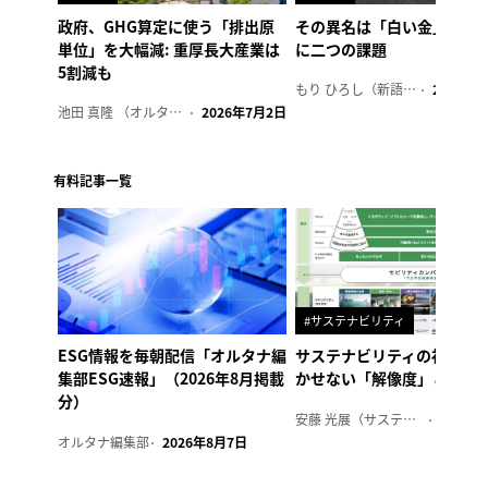
政府、GHG算定に使う「排出原
その異名は「白い金」、リ
単位」を大幅減: 重厚長大産業は
に二つの課題
5割減も
もり ひろし（新語ウォッチャー）
2023年7
池田 真隆 （オルタナ輪番編集長）
2026年7月2日
有料記事一覧
#サステナビリティ
ESG情報を毎朝配信「オルタナ編
サステナビリティの社内浸
集部ESG速報」（2026年8月掲載
かせない「解像度」とは
分）
安藤 光展（サステナビリティ・コンサルタント）
2026年
オルタナ編集部
2026年8月7日