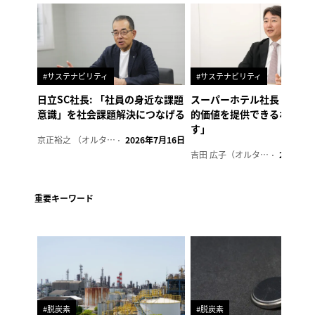
#サステナビリティ
#サステナビリティ
日立SC社長: 「社員の身近な課題
スーパーホテル社長「地域
意識」を社会課題解決につなげる
的価値を提供できるホテル
す」
京正裕之 （オルタナ副編集長）
2026年7月16日
吉田 広子（オルタナ輪番編集長）
2026年6
重要キーワード
#脱炭素
#脱炭素