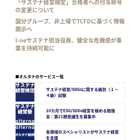
「サステナ経営検定」合格者への付与称号
の変更について
国分グループ、非上場でTCFDに基づく情報
開示へ
I-neサステナ担当役員、健全な危機感が事
業を持続可能に
■オルタナのサービス一覧
サステナ経営/SDGsに関する級別（１～
４級）試験
10カ月でESG/SDGs経営を極める勉強
会：第21期受講生を募集中
各領域のスペシャリストがサステナ経営
を支援