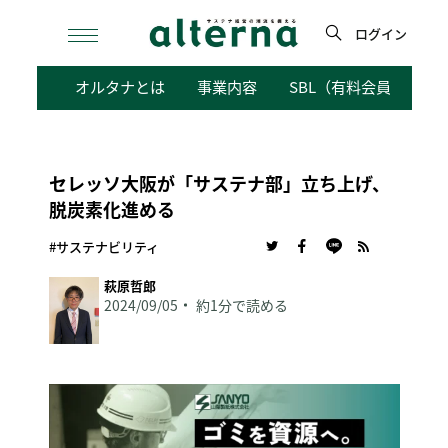
Skip
to
ログイン
content
検
オルタナとは
事業内容
SBL（有料会員向けサ
索
セレッソ大阪が「サステナ部」立ち上げ、
脱炭素化進める
#サステナビリティ
萩原哲郎
2024/09/05
約1分で読める