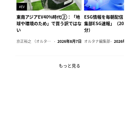
#EV
東南アジアEV40%時代②：「地
ESG情報を毎朝配信「オル
球や環境のため」で買う訳ではな
集部ESG速報」（2026年8
い
分）
京正裕之 （オルタナ副編集長）
2026年8月7日
オルタナ編集部
2026年8月7日
もっと見る