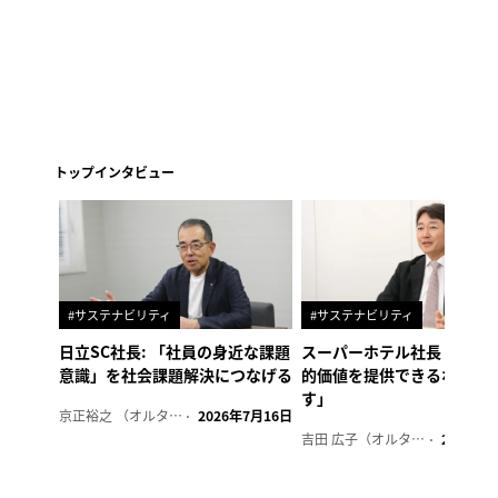
トップインタビュー
#サステナビリティ
#サステナビリティ
日立SC社長: 「社員の身近な課題
スーパーホテル社長「地域
意識」を社会課題解決につなげる
的価値を提供できるホテル
す」
京正裕之 （オルタナ副編集長）
2026年7月16日
吉田 広子（オルタナ輪番編集長）
2026年6