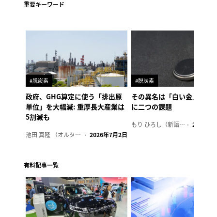
重要キーワード
#脱炭素
#脱炭素
政府、GHG算定に使う「排出原
その異名は「白い金」、リ
単位」を大幅減: 重厚長大産業は
に二つの課題
5割減も
もり ひろし（新語ウォッチャー）
2023年7
池田 真隆 （オルタナ輪番編集長）
2026年7月2日
有料記事一覧