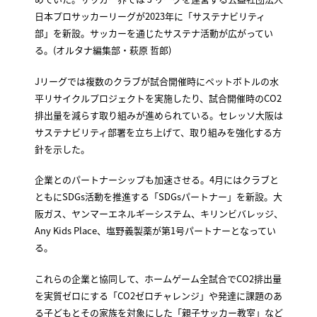
日本プロサッカーリーグが2023年に「サステナビリティ
部」を新設。サッカーを通じたサステナ活動が広がってい
る。(オルタナ編集部・萩原 哲郎)
Jリーグでは複数のクラブが試合開催時にペットボトルの水
平リサイクルプロジェクトを実施したり、試合開催時のCO2
排出量を減らす取り組みが進められている。セレッソ大阪は
サステナビリティ部署を立ち上げて、取り組みを強化する方
針を示した。
企業とのパートナーシップも加速させる。4月にはクラブと
ともにSDGs活動を推進する「SDGsパートナー」を新設。大
阪ガス、ヤンマーエネルギーシステム、キリンビバレッジ、
Any Kids Place、塩野義製薬が第1号パートナーとなってい
る。
これらの企業と協同して、ホームゲーム全試合でCO2排出量
を実質ゼロにする「CO2ゼロチャレンジ」や発達に課題のあ
る子どもとその家族を対象にした「親子サッカー教室」など