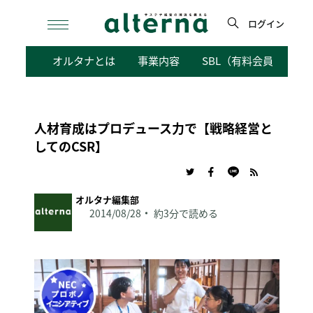
Skip
to
ログイン
content
検
オルタナとは
事業内容
SBL（有料会員向けサ
索
人材育成はプロデュース力で【戦略経営と
してのCSR】
オルタナ編集部
2014/08/28
約3分で読める