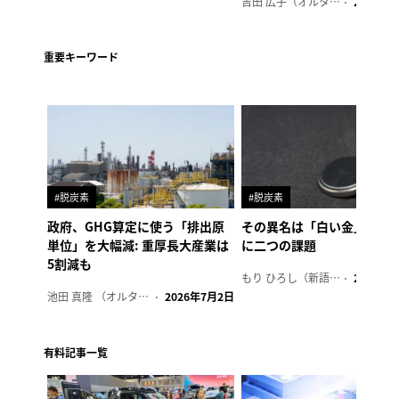
吉田 広子（オルタナ輪番編集長）
2026年6
重要キーワード
#脱炭素
#脱炭素
政府、GHG算定に使う「排出原
その異名は「白い金」、リ
単位」を大幅減: 重厚長大産業は
に二つの課題
5割減も
もり ひろし（新語ウォッチャー）
2023年7
池田 真隆 （オルタナ輪番編集長）
2026年7月2日
有料記事一覧