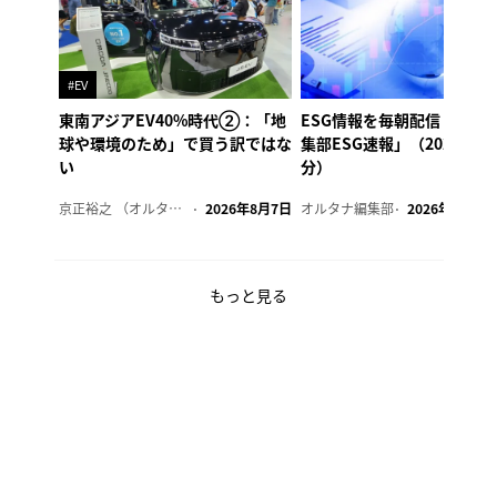
#EV
東南アジアEV40%時代②：「地
ESG情報を毎朝配信「オル
球や環境のため」で買う訳ではな
集部ESG速報」（2026年8
い
分）
京正裕之 （オルタナ副編集長）
2026年8月7日
オルタナ編集部
2026年8月7日
もっと見る