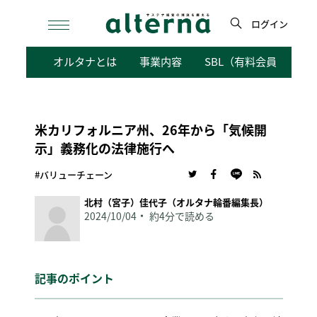
Skip
to
ログイン
content
検
オルタナとは
事業内容
SBL（有料会員向けサ
索
米カリフォルニア州、26年から「気候開
示」義務化の法律施行へ
#バリューチェーン
北村（宮子）佳代子（オルタナ輪番編集長）
2024/10/04
約4分で読める
記事のポイント