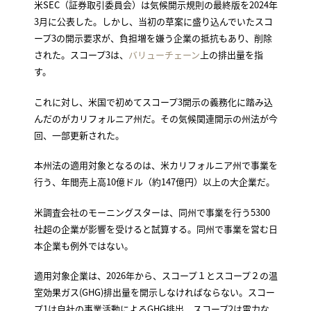
米SEC（証券取引委員会）は気候開示規則の最終版を2024年
3月に公表した。しかし、当初の草案に盛り込んでいたスコ
ープ3の開示要求が、負担増を嫌う企業の抵抗もあり、削除
された。スコープ3は、
バリューチェーン
上の排出量を指
す。
これに対し、米国で初めてスコープ3開示の義務化に踏み込
んだのがカリフォルニア州だ。その気候関連開示の州法が今
回、一部更新された。
本州法の適用対象となるのは、米カリフォルニア州で事業を
行う、年間売上高10億ドル（約147億円）以上の大企業だ。
米調査会社のモーニングスターは、同州で事業を行う5300
社超の企業が影響を受けると試算する。同州で事業を営む日
本企業も例外ではない。
適用対象企業は、2026年から、スコープ１とスコープ２の温
室効果ガス(GHG)排出量を開示しなければならない。スコー
プ1は自社の事業活動によるGHG排出、スコープ2は電力な