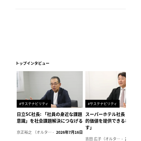
トップインタビュー
#サステナビリティ
#サステナビリティ
日立SC社長: 「社員の身近な課題
スーパーホテル社長「地域
意識」を社会課題解決につなげる
的価値を提供できるホテル
す」
京正裕之 （オルタナ副編集長）
2026年7月16日
吉田 広子（オルタナ輪番編集長）
2026年6