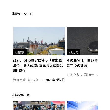
重要キーワード
#脱炭素
#脱炭素
政府、GHG算定に使う「排出原
その異名は「白い金」、リ
単位」を大幅減: 重厚長大産業は
に二つの課題
5割減も
もり ひろし（新語ウォッチャー）
2023年7
池田 真隆 （オルタナ輪番編集長）
2026年7月2日
有料記事一覧