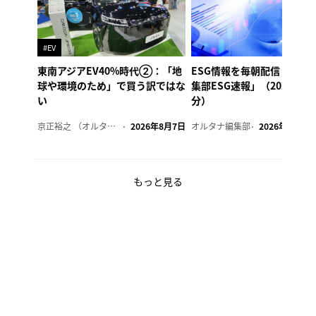
#EV
東南アジアEV40%時代②：「地
ESG情報を毎朝配信「オル
球や環境のため」で買う訳ではな
集部ESG速報」（2026年8
い
分）
京正裕之 （オルタナ副編集長）
2026年8月7日
オルタナ編集部
2026年8月7日
もっと見る