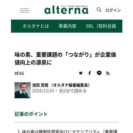
Skip
to
ログイン
content
検
オルタナとは
事業内容
SBL（有料会員向けサ
索
味の素、重要課題の「つながり」が企業価
値向上の源泉に
#ESG
池田 真隆 （オルタナ輪番編集長）
2024/12/16
約2分で読める
記事のポイント
味の素は機関投資家向けにマテリアリティ（重要課