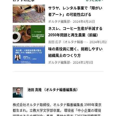
サラヤ、レンタル事業で「障がい
者アート」の可能性広げる
オルタナ編集部
2024年4月16日
ネスレ、コーヒー生産が半減する
2050年問題と再生農業（前編）
吉田 広子（オルタナ輪番編集長）
2024年1月29日
味の素役員に聞く、挑戦しやすい
組織風土のつくり方
オルタナ編集部
2024年1月5日
池田 真隆 （オルタナ輪番編集長）
株式会社オルタナ取締役、オルタナ輪番編集長 1989年東京
都生まれ。立教大学文学部卒業。 環境省「中小企業の環境
経営のあり方検討会」委員、農林水産省「2027年国際園芸