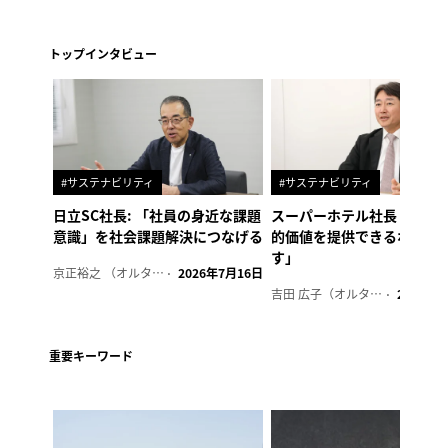
トップインタビュー
#サステナビリティ
#サステナビリティ
日立SC社長: 「社員の身近な課題
スーパーホテル社長「地域
意識」を社会課題解決につなげる
的価値を提供できるホテル
す」
京正裕之 （オルタナ副編集長）
2026年7月16日
吉田 広子（オルタナ輪番編集長）
2026年6
重要キーワード