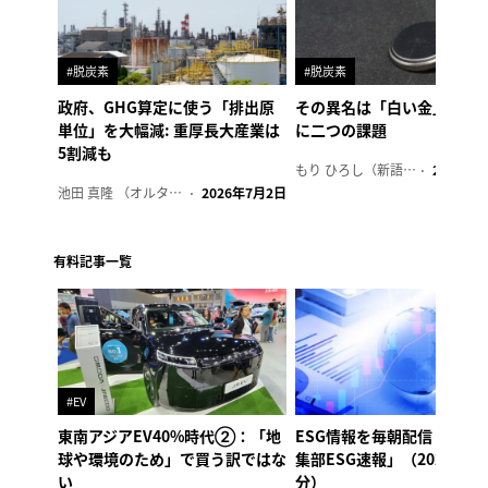
#脱炭素
#脱炭素
政府、GHG算定に使う「排出原
その異名は「白い金」、リ
単位」を大幅減: 重厚長大産業は
に二つの課題
5割減も
もり ひろし（新語ウォッチャー）
2023年7
池田 真隆 （オルタナ輪番編集長）
2026年7月2日
有料記事一覧
#EV
東南アジアEV40%時代②：「地
ESG情報を毎朝配信「オル
球や環境のため」で買う訳ではな
集部ESG速報」（2026年8
い
分）