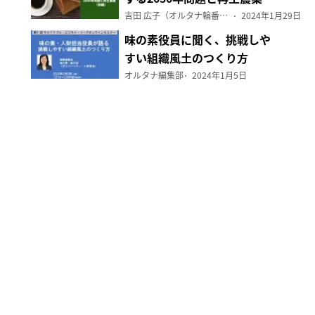
（前編）
吉田 広子（オルタナ輪番編集長）
2024年1月29日
味の素役員に聞く、挑戦しや
すい組織風土のつくり方
オルタナ編集部
2024年1月5日