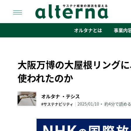
Skip
to
content
オルタナ
「サステナ経営」の潮流を捉える
オルタナとは
事業内
大阪万博の大屋根リングに
使われたのか
オルタナ ・テシス
|
2025/01/10
約4分で読め
#サステナビリティ