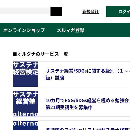
新規登録
ログ
オンラインショップ
メルマガ登録
■オルタナのサービス一覧
サステナ経営/SDGsに関する級別（１～
級）試験
10カ月でESG/SDGs経営を極める勉強会
第21期受講生を募集中
各領域のスペシャリストがサステナ経営