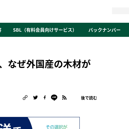
検
索
容
SBL（有料会員向けサービス）
バックナンバー
、なぜ外国産の木材が
後で読む
る