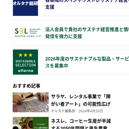
支援
法人会員で貴社のサステナ経営推進と情
発信を強力に支援
2026年度のサステナブルな製品・サー
スを募集中
おすすめ記事
サラヤ、レンタル事業で「障
がい者アート」の可能性広げ
る
オルタナ編集部
2024年4月16日
ネスレ、コーヒー生産が半減
する2050年問題と再生農業