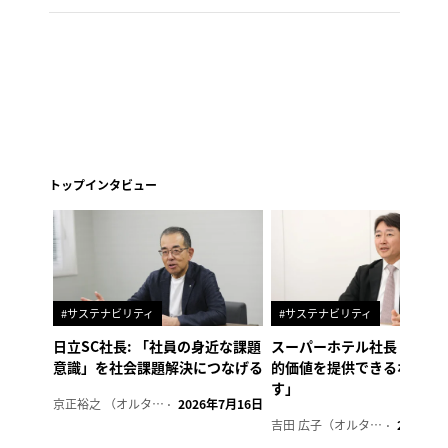
トップインタビュー
#サステナビリティ
#サステナビリティ
日立SC社長: 「社員の身近な課題
スーパーホテル社長「地域
意識」を社会課題解決につなげる
的価値を提供できるホテル
す」
京正裕之 （オルタナ副編集長）
2026年7月16日
吉田 広子（オルタナ輪番編集長）
2026年6