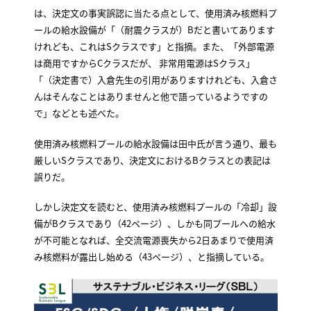
は、決定文の事実誤認に当たる点として、使用済み核燃料プ
ールの給水設備が「（耐震クラスが）Bだと書いてあります
けれども、これはSクラスです」と指摘。また、「外部電源
は商用ですからCクラスだが、 非常用電源はSクラス」
「（決定書で）入倉先生の引用がありますけれども、入倉さ
んはそんなことはありませんと他で語っているようですの
で」などとも述べた。
使用済み核燃料プールの給水設備は田中氏が言う通り、最も
厳しいSクラスであり、決定文におけるBクラスとの表記は
誤りだ。
しかし決定文を読むと、使用済み核燃料プールの「冷却」設
備がBクラスであり（42ページ）、しかも同プールへの給水
が不可能となれば、全交流電源喪失から2日あまりで使用済
み核燃料が露出し始める（43ページ）、と指摘している。