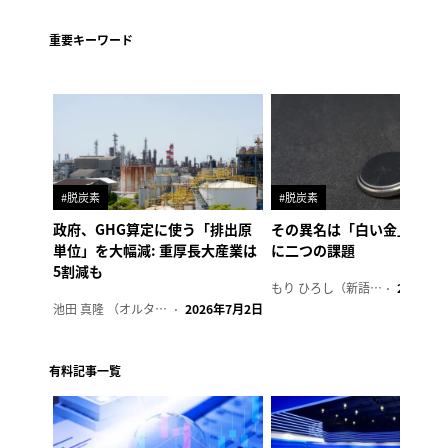
重要キーワード
#脱炭素
#脱炭素
政府、GHG算定に使う「排出原
その異名は「白い金」、リ
単位」を大幅減: 重厚長大産業は
に二つの課題
5割減も
もり ひろし（新語ウォッチャー）
2023年7
池田 真隆 （オルタナ輪番編集長）
2026年7月2日
有料記事一覧