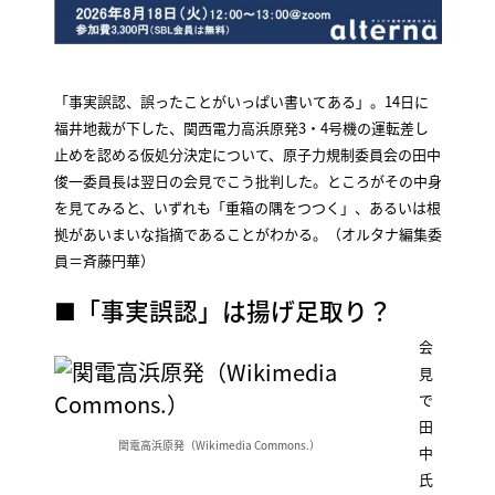
「事実誤認、誤ったことがいっぱい書いてある」。14日に
福井地裁が下した、関西電力高浜原発3・4号機の運転差し
止めを認める仮処分決定について、原子力規制委員会の田中
俊一委員長は翌日の会見でこう批判した。ところがその中身
を見てみると、いずれも「重箱の隅をつつく」、あるいは根
拠があいまいな指摘であることがわかる。（オルタナ編集委
員＝斉藤円華）
■「事実誤認」は揚げ足取り？
会
見
で
田
関電高浜原発（Wikimedia Commons.）
中
氏