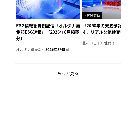
#気候変動
ESG情報を毎朝配信「オルタナ編
「2050年の天気予報 Ver.
集部ESG速報」（2026年8月掲載
す、リアルな気候変動の影
分）
北村（宮子）佳代子（オルタナ輪番編集長）
2026年
オルタナ編集部
2026年8月5日
もっと見る