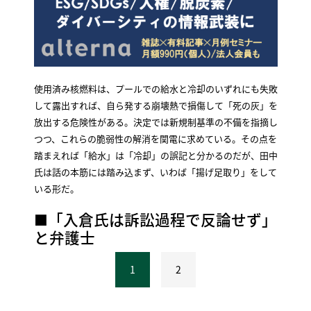
使用済み核燃料は、プールでの給水と冷却のいずれにも失敗
して露出すれば、自ら発する崩壊熱で損傷して「死の灰」を
放出する危険性がある。決定では新規制基準の不備を指摘し
つつ、これらの脆弱性の解消を関電に求めている。その点を
踏まえれば「給水」は「冷却」の誤記と分かるのだが、田中
氏は話の本筋には踏み込まず、いわば「揚げ足取り」をして
いる形だ。
■「入倉氏は訴訟過程で反論せず」
と弁護士
1
2