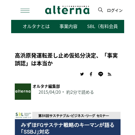
Skip
to
ログイン
content
検
オルタナとは
事業内容
SBL（有料会員向けサ
索
高浜原発運転差し止め仮処分決定、「事実
誤認」は本当か
オルタナ編集部
2015/04/20
約2分で読める