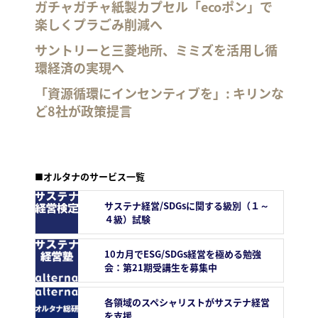
ガチャガチャ紙製カプセル「ecoポン」で
楽しくプラごみ削減へ
サントリーと三菱地所、ミミズを活用し循
環経済の実現へ
「資源循環にインセンティブを」: キリンな
ど8社が政策提言
■オルタナのサービス一覧
サステナ経営/SDGsに関する級別（１～
４級）試験
10カ月でESG/SDGs経営を極める勉強
会：第21期受講生を募集中
各領域のスペシャリストがサステナ経営
を支援