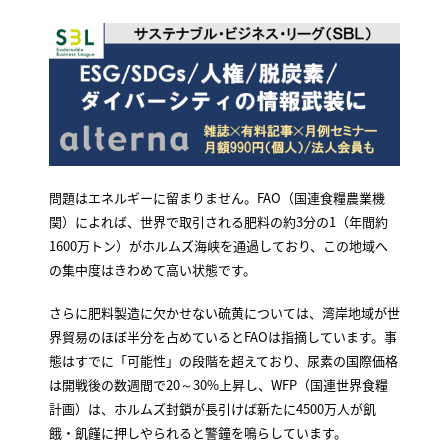
問題はエネルギーに留まりません。FAO（国連食糧農業機
関）によれば、世界で取引される肥料の約3分の1（年間約
1600万トン）がホルムズ海峡を通過しており、この地域へ
の集中度はきわめて高い状態です。
さらに肥料製造に欠かせない硫黄については、湾岸地域が世
界貿易のほぼ半分を占めているとFAOは指摘しています。事
態はすでに「可能性」の段階を超えており、尿素の国際価格
は開戦後の数週間で20～30%上昇し、WFP（国連世界食糧
計画）は、ホルムズ封鎖が長引けば新たに4500万人が飢
餓・飢饉に押しやられると警鐘を鳴らしています。