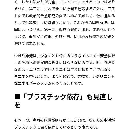
く、しかも私たちが完全にコントロールできるものではあり
ません。第二に、日本で新しい原発を建設することは、コス
ト面でも政治的合意形成の面でも極めて難しく、仮に進める
としても非常に長い時間がかかり、これからの問題解決には
間に合いません。第三に、既存原発の活用も、老朽化に伴う
リスク、追加安全対策、避難計画、使用済み核燃料の問題を
避けて通れません。
つまり原発は、少なくとも今回のようなエネルギー安全保障
上の危機への現実的な答えにはならないのです。むしろ必要
なのは、高リスクで巨大な集中型電源に頼ることではなく、
再エネを中心とした、より分散的で、柔軟で、レジリエント
なエネルギーシステムをつくることです。
■「プラスチック依存」も見直し
を
もう一つ、今回の危機が明らかにしたのは、私たちの生活が
プラスチックに深く依存しているという事実です。