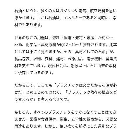
石油というと、多くの人はガソリンや電気、航空燃料を思い
浮かべます。しかし石油は、エネルギーであると同時に、素
材でもあります。
世界の原油の用途は、燃料（輸送・発電・暖房）が約85～
88%、化学品・素材原料が約12～15%と推計されます。比率
としては小さく見えますが、その「素材としての石油」が、
食品包装、容器、衣料、建材、医療用品、電子機器、農業資
材を支えています。現代社会は、想像以上に石油由来の素材
に依存しているのです。
だからこそ、ここでも「プラスチックは必要だから石油が必
要だ」と考えるのではなく、「プラスチック依存の構造をど
う変えるか」と考えるべきです。
もちろん、すべてのプラスチックをすぐになくすことはでき
ません。医療や食品保存、衛生、安全性の観点から、必要な
用途もあります。しかし、使い捨てを前提にした過剰なプラ