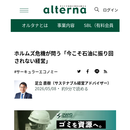
Skip
to
ログイン
content
検
オルタナとは
事業内容
SBL（有料会員向けサ
索
ホルムズ危機が問う「今こそ石油に振り回
されない経営」
#サーキュラーエコノミー
足立 直樹（サステナブル経営アドバイザー）
2026/05/08
約9分で読める