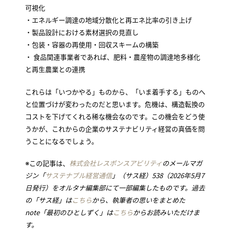
可視化
・エネルギー調達の地域分散化と再エネ比率の引き上げ
・製品設計における素材選択の見直し
・包装・容器の再使用・回収スキームの構築
・ 食品関連事業者であれば、肥料・農産物の調達地多様化
と再生農業との連携
これらは「いつかやる」ものから、「いま着手する」ものへ
と位置づけが変わったのだと思います。危機は、構造転換の
コストを下げてくれる稀な機会なのです。この機会をどう使
うかが、これからの企業のサステナビリティ経営の真価を問
うことになるでしょう。
※この記事は、
株式会社レスポンスアビリティ
のメールマガ
ジン「
サステナブル経営通信
」（サス経）538（2026年5月7
日発行）をオルタナ編集部にて一部編集したものです。過去
の「サス経」は
こちら
から、執筆者の思いをまとめた
note「最初のひとしずく」は
こちら
からお読みいただけま
す。