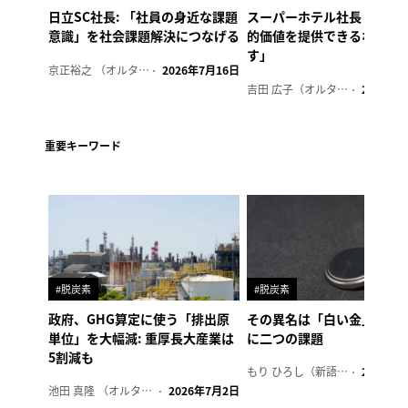
日立SC社長: 「社員の身近な課題
スーパーホテル社長「地域
意識」を社会課題解決につなげる
的価値を提供できるホテル
す」
京正裕之 （オルタナ副編集長）
2026年7月16日
吉田 広子（オルタナ輪番編集長）
2026年6
重要キーワード
#脱炭素
#脱炭素
政府、GHG算定に使う「排出原
その異名は「白い金」、リ
単位」を大幅減: 重厚長大産業は
に二つの課題
5割減も
もり ひろし（新語ウォッチャー）
2023年7
池田 真隆 （オルタナ輪番編集長）
2026年7月2日