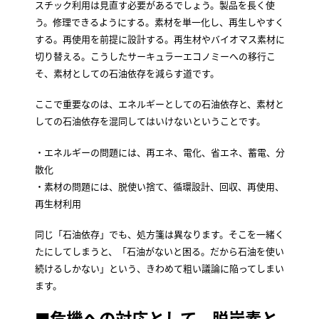
スチック利用は見直す必要があるでしょう。製品を長く使
う。修理できるようにする。素材を単一化し、再生しやすく
する。再使用を前提に設計する。再生材やバイオマス素材に
切り替える。こうしたサーキュラーエコノミーへの移行こ
そ、素材としての石油依存を減らす道です。
ここで重要なのは、エネルギーとしての石油依存と、素材と
しての石油依存を混同してはいけないということです。
・エネルギーの問題には、再エネ、電化、省エネ、蓄電、分
散化
・素材の問題には、脱使い捨て、循環設計、回収、再使用、
再生材利用
同じ「石油依存」でも、処方箋は異なります。そこを一緒く
たにしてしまうと、「石油がないと困る。だから石油を使い
続けるしかない」という、きわめて粗い議論に陥ってしまい
ます。
■危機への対応として、脱炭素と