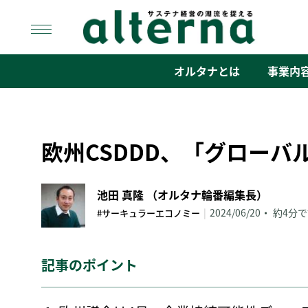
Skip
to
content
オルタナ
「サステナ経営」の潮流を捉える
オルタナとは
事業内
欧州CSDDD、「グローバ
池田 真隆 （オルタナ輪番編集長）
|
2024/06/20
約4分
#サーキュラーエコノミー
記事のポイント