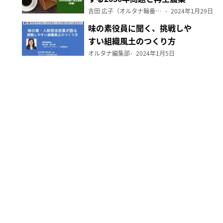
（前編）
吉田 広子（オルタナ輪番編集長）
2024年1月29日
味の素役員に聞く、挑戦しや
すい組織風土のつくり方
オルタナ編集部
2024年1月5日