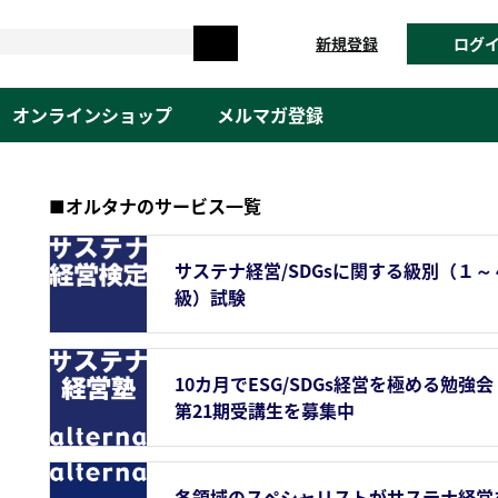
新規登録
ログ
オンラインショップ
メルマガ登録
■オルタナのサービス一覧
サステナ経営/SDGsに関する級別（１～
級）試験
10カ月でESG/SDGs経営を極める勉強会
第21期受講生を募集中
各領域のスペシャリストがサステナ経営