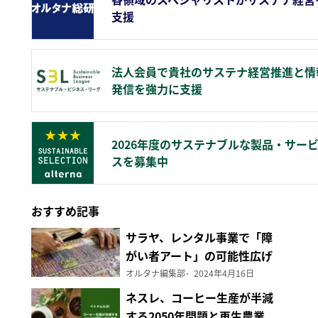
支援
法人会員で貴社のサステナ経営推進と情
発信を強力に支援
2026年度のサステナブルな製品・サー
スを募集中
おすすめ記事
サラヤ、レンタル事業で「障
がい者アート」の可能性広げ
る
オルタナ編集部
2024年4月16日
ネスレ、コーヒー生産が半減
する2050年問題と再生農業