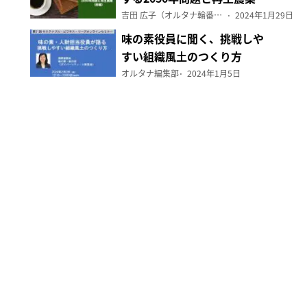
（前編）
吉田 広子（オルタナ輪番編集長）
2024年1月29日
味の素役員に聞く、挑戦しや
すい組織風土のつくり方
オルタナ編集部
2024年1月5日