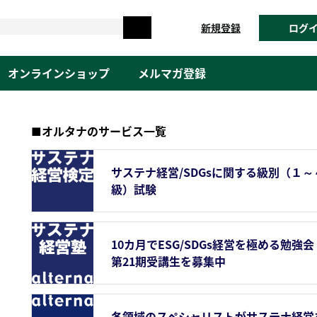
新規登録
ログ
オンラインショップ
メルマガ登録
■オルタナのサービス一覧
サステナ経営/SDGsに関する級別（１～
級）試験
10カ月でESG/SDGs経営を極める勉強会
第21期受講生を募集中
各領域のスペシャリストがサステナ経営