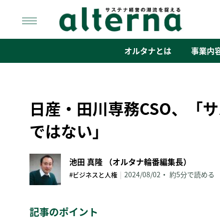
Skip
to
content
オルタナ
「サステナ経営」の潮流を捉える
オルタナとは
事業内
日産・田川専務CSO、「サ
ではない」
池田 真隆 （オルタナ輪番編集長）
|
2024/08/02
約5分で読める
#ビジネスと人権
記事のポイント