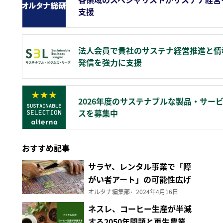
支援
法人会員で貴社のサステナ経営推進と情
発信を強力に支援
2026年度のサステナブルな製品・サー
スを募集中
おすすめ記事
サラヤ、レンタル事業で「障
がい者アート」の可能性広げ
る
オルタナ編集部
2024年4月16日
ネスレ、コーヒー生産が半減
する2050年問題と再生農業