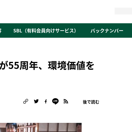
検
索
容
SBL（有料会員向けサービス）
バックナンバー
が55周年、環境価値を
後で読む