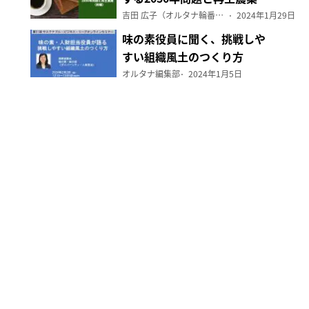
（前編）
吉田 広子（オルタナ輪番編集長）
2024年1月29日
味の素役員に聞く、挑戦しや
すい組織風土のつくり方
オルタナ編集部
2024年1月5日