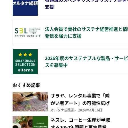
支援
法人会員で貴社のサステナ経営推進と情
発信を強力に支援
2026年度のサステナブルな製品・サー
スを募集中
おすすめ記事
サラヤ、レンタル事業で「障
がい者アート」の可能性広げ
る
オルタナ編集部
2024年4月16日
ネスレ、コーヒー生産が半減
する2050年問題と再生農業