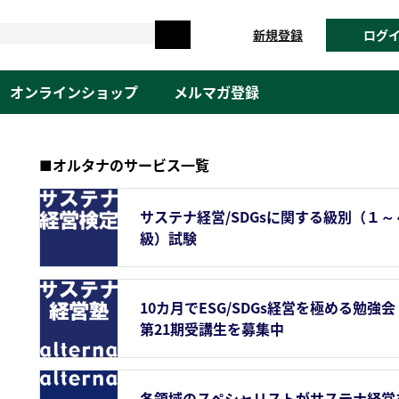
新規登録
ログ
オンラインショップ
メルマガ登録
■オルタナのサービス一覧
サステナ経営/SDGsに関する級別（１～
級）試験
10カ月でESG/SDGs経営を極める勉強会
第21期受講生を募集中
各領域のスペシャリストがサステナ経営