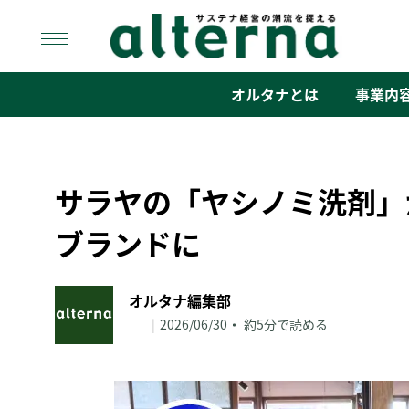
Skip
to
content
オルタナ
「サステナ経営」の潮流を捉える
オルタナとは
事業内
サラヤの「ヤシノミ洗剤」
ブランドに
オルタナ編集部
|
2026/06/30
約5分で読める