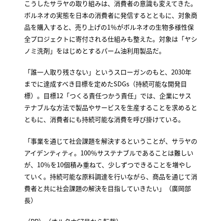
こうしたサラヤの取り組みは、消費者の意識も変えてきた。
ボルネオの実態を日本の消費者に発信するとともに、対象商
品を購入すると、売り上げの1％がボルネオの生物多様性保
全プロジェクトに寄付される仕組みも整えた。対象は「ヤシ
ノミ洗剤」をはじめとするパーム油利用製品だ。
「誰一人取り残さない」というスローガンのもと、2030年
までに達成すべき目標を定めたSDGs（持続可能な開発目
標）。目標12「つくる責任つかう責任」では、企業にサス
テナブルな方法で製品やサービスを生産することを求めると
ともに、消費者にも持続可能な消費を呼び掛けている。
「事業を通じて社会課題を解決するということが、サラヤの
アイデンティティ。100％サステナブルであることは難しい
が、10％を10個積み重ねて、少しずつできることを増やし
ていく。持続可能な原料調達を行いながら、商品を通じて消
費者と共に社会課題の解決を目指していきたい」（廣岡部
長）