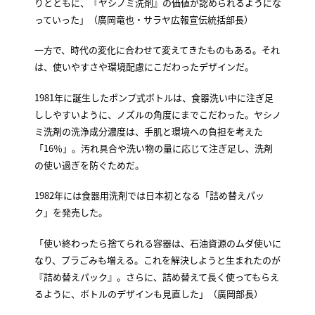
りとともに、『ヤシノミ洗剤』の価値が認められるようにな
っていった」（廣岡竜也・サラヤ広報宣伝統括部長）
一方で、時代の変化に合わせて変えてきたものもある。それ
は、使いやすさや環境配慮にこだわったデザインだ。
1981年に誕生したポンプ式ボトルは、食器洗い中に注ぎ足
ししやすいように、ノズルの角度にまでこだわった。ヤシノ
ミ洗剤の洗浄成分濃度は、手肌と環境への負担を考えた
「16％」。汚れ具合や洗い物の量に応じて注ぎ足し、洗剤
の使い過ぎを防ぐためだ。
1982年には食器用洗剤では日本初となる「詰め替えパッ
ク」を発売した。
「使い終わったら捨てられる容器は、石油資源のムダ使いに
なり、プラごみも増える。これを解決しようと生まれたのが
『詰め替えパック』。さらに、詰め替えて長く使ってもらえ
るように、ボトルのデザインも見直した」（廣岡部長）