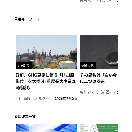
吉田 広子（オルタナ輪番編集長）
2026年6
重要キーワード
#脱炭素
#脱炭素
政府、GHG算定に使う「排出原
その異名は「白い金」、リ
単位」を大幅減: 重厚長大産業は
に二つの課題
5割減も
もり ひろし（新語ウォッチャー）
2023年7
池田 真隆 （オルタナ輪番編集長）
2026年7月2日
有料記事一覧