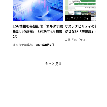
#サステナビリティ
ESG情報を毎朝配信「オルタナ編
サステナビリティの社内浸
集部ESG速報」（2026年8月掲載
かせない「解像度」とは
分）
安藤 光展（サステナビリティ・コンサルタント）
2026年
オルタナ編集部
2026年8月7日
もっと見る