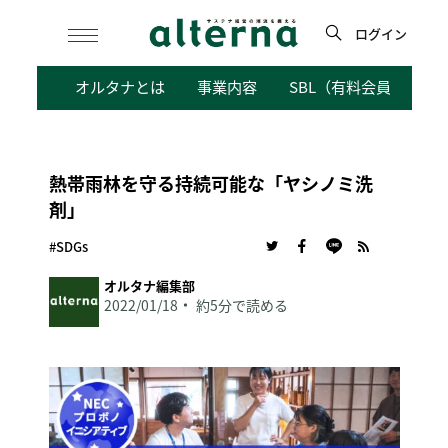
Skip
to
ログイン
content
検
オルタナとは
事業内容
SBL（有料会員向けサ
索
熱帯雨林を守る持続可能な「ヤシノミ洗
剤」
#SDGs
オルタナ編集部
2022/01/18
約5分で読める