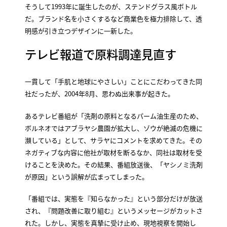
そうして1993年に誕生したのが、ステンドグラス風ボトル
だ。ブランド名を小さくするなど商業色を極力排除して、透
明感が引き立つデザインに一新した。
テレビ報道で原料調達見直す
一貫して「手肌と地球にやさしい」ことにこだわってきた同
社だったが、2004年8月、思わぬ出来事が起きた。
あるテレビ番組が「洗剤の原料となるパーム油生産のため、
ボルネオではアブラヤシ農園が拡大し、ゾウが絶滅の危機に
瀕している」として、サラヤにコメントを求めてきた。その
ネガティブな内容に他社が取材を断るなか、同社は取材を受
けることを決めた。その結果、番組放送後、「ヤシノミ洗剤
が原因」という誤解が広まってしまった。
「番組では、実態を『知らなかった』という部分だけが放送
され、『問題改善に取り組む』というメッセージがカットさ
れた。しかし、実態を真摯に受け止め、現地視察を開始し