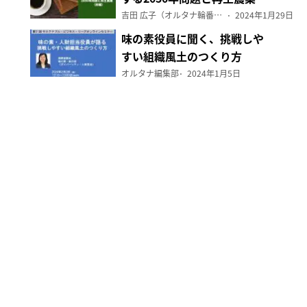
（前編）
吉田 広子（オルタナ輪番編集長）
2024年1月29日
味の素役員に聞く、挑戦しや
すい組織風土のつくり方
オルタナ編集部
2024年1月5日