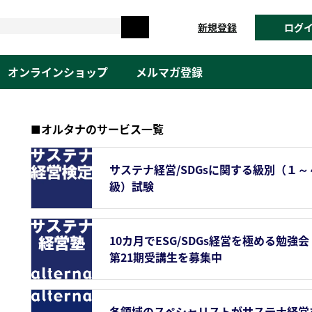
新規登録
ログ
オンラインショップ
メルマガ登録
■オルタナのサービス一覧
サステナ経営/SDGsに関する級別（１～
級）試験
10カ月でESG/SDGs経営を極める勉強会
第21期受講生を募集中
各領域のスペシャリストがサステナ経営