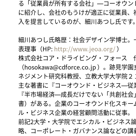
る「従業員が所有する会社」―コーオウン
に紹介し、会社のもうけが適正に従業員、
入を提言しているのが、細川あつし氏です
細川あつし氏略歴：社会デザイン学博士。
表理事（HP:
http://www.jeoa.org/
）
株式会社コア・ドライビング・フォース 
（hosokawa@cdforce.co.jp ）
ネジメント研究科教授、立教大学大学院２
主な著書に『コーオウンド・ビジネス―従
『半市場経済―成長だけでない「共創社会
書）がある。企業のコーオウンド化スキー
ル・ビジネス企業の経営顧問活動に従事。
前記2大学・大学院でエシカル・ビジネス
略、コーポレート・ガバナンス論などの講