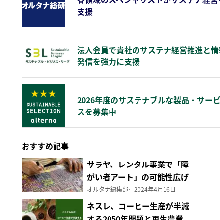
支援
法人会員で貴社のサステナ経営推進と情
発信を強力に支援
2026年度のサステナブルな製品・サー
スを募集中
おすすめ記事
サラヤ、レンタル事業で「障
がい者アート」の可能性広げ
る
オルタナ編集部
2024年4月16日
ネスレ、コーヒー生産が半減
する2050年問題と再生農業