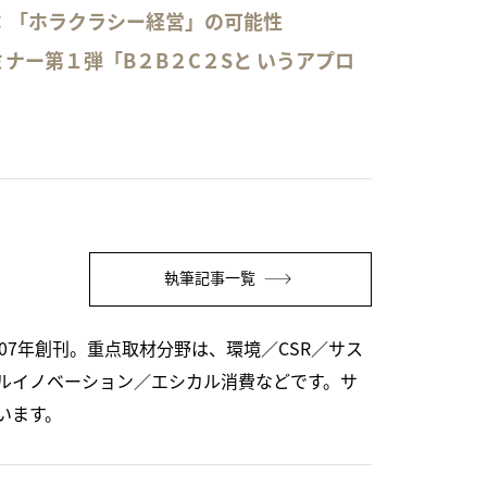
：「ホラクラシー経営」の可能性
ナー第１弾「B２B２C２Sと いうアプロ
執筆記事一覧
07年創刊。重点取材分野は、環境／CSR／サス
ルイノベーション／エシカル消費などです。サ
います。