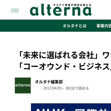
Skip
to
content
オルタナ
「サステナ経営」の潮流を捉える
オルタナとは
事業内
「未来に選ばれる会社」ワ
「コーオウンド・ビジネス
オルタナ編集部
|
2017/04/05
約2分で読める