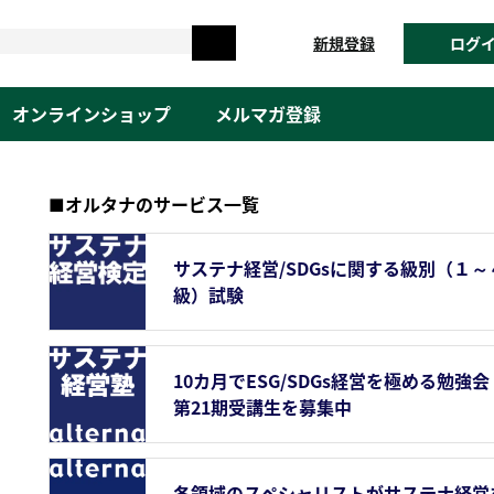
新規登録
ログ
オンラインショップ
メルマガ登録
■オルタナのサービス一覧
サステナ経営/SDGsに関する級別（１～
級）試験
10カ月でESG/SDGs経営を極める勉強会
第21期受講生を募集中
各領域のスペシャリストがサステナ経営