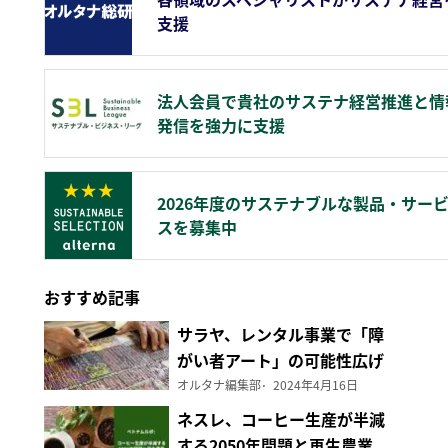
支援
法人会員で貴社のサステナ経営推進と情
発信を強力に支援
2026年度のサステナブルな製品・サー
スを募集中
おすすめ記事
サラヤ、レンタル事業で「障
がい者アート」の可能性広げ
る
オルタナ編集部
2024年4月16日
ネスレ、コーヒー生産が半減
する2050年問題と再生農業