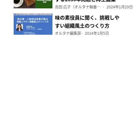
（前編）
吉田 広子（オルタナ輪番編集長）
2024年1月29日
味の素役員に聞く、挑戦しや
すい組織風土のつくり方
オルタナ編集部
2024年1月5日