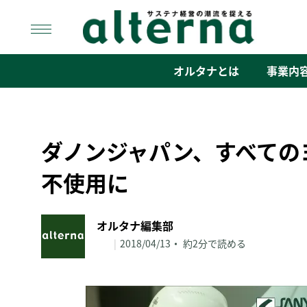
Skip
to
content
オルタナ
「サステナ経営」の潮流を捉える
オルタナとは
事業内
ダノンジャパン、すべての
不使用に
オルタナ編集部
|
2018/04/13
約2分で読める