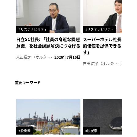
#サステナビリティ
#サステナビリティ
日立SC社長: 「社員の身近な課題
スーパーホテル社長「地域
意識」を社会課題解決につなげる
的価値を提供できるホテル
す」
京正裕之 （オルタナ副編集長）
2026年7月16日
吉田 広子（オルタナ輪番編集長）
2026年6
重要キーワード
#脱炭素
#脱炭素