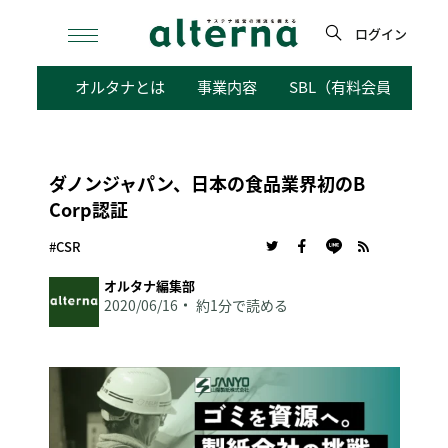
Skip
to
ログイン
content
検
オルタナとは
事業内容
SBL（有料会員向けサ
索
ダノンジャパン、日本の食品業界初のB
Corp認証
#CSR
オルタナ編集部
2020/06/16
約1分で読める