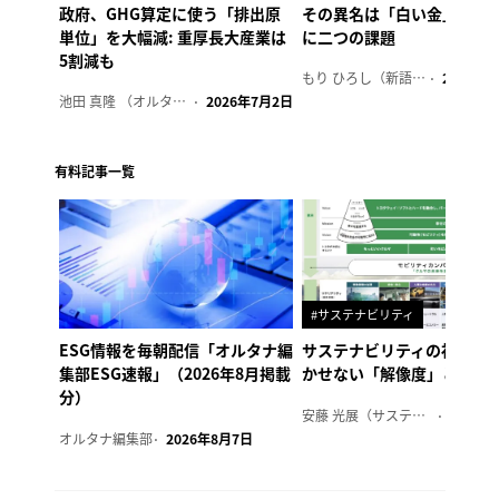
政府、GHG算定に使う「排出原
その異名は「白い金」、リ
単位」を大幅減: 重厚長大産業は
に二つの課題
5割減も
もり ひろし（新語ウォッチャー）
2023年7
池田 真隆 （オルタナ輪番編集長）
2026年7月2日
有料記事一覧
#サステナビリティ
ESG情報を毎朝配信「オルタナ編
サステナビリティの社内浸
集部ESG速報」（2026年8月掲載
かせない「解像度」とは
分）
安藤 光展（サステナビリティ・コンサルタント）
2026年
オルタナ編集部
2026年8月7日