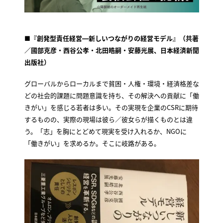
■『創発型責任経営―新しいつながりの経営モデル』（共著
／國部克彦・西谷公孝・北田皓嗣・安藤光展、日本経済新聞
出版社）
グローバルからローカルまで貧困・人権・環境・経済格差な
どの社会的課題に問題意識を持ち、その解決への貢献に「働
きがい」を感じる若者は多い。その実現を企業のCSRに期待
するものの、実際の現場は彼ら／彼女らが描くものとは違
う。「志」を胸にとどめて現実を受け入れるか、NGOに
「働きがい」を求めるか。そこに岐路がある。