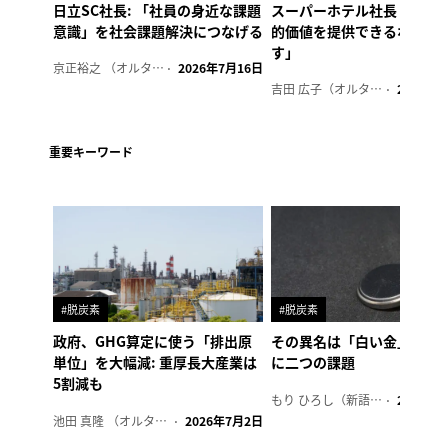
日立SC社長: 「社員の身近な課題
スーパーホテル社長「地域
意識」を社会課題解決につなげる
的価値を提供できるホテル
す」
京正裕之 （オルタナ副編集長）
2026年7月16日
吉田 広子（オルタナ輪番編集長）
2026年6
重要キーワード
#脱炭素
#脱炭素
政府、GHG算定に使う「排出原
その異名は「白い金」、リ
単位」を大幅減: 重厚長大産業は
に二つの課題
5割減も
もり ひろし（新語ウォッチャー）
2023年7
池田 真隆 （オルタナ輪番編集長）
2026年7月2日