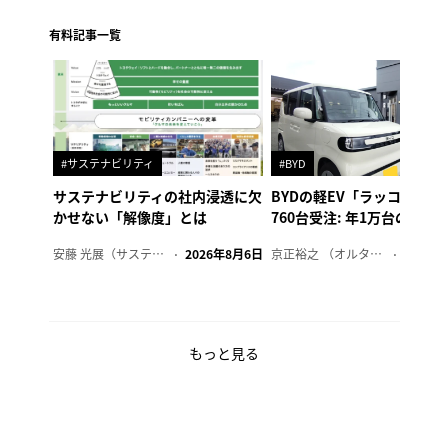
有料記事一覧
#サステナビリティ
#BYD
サステナビリティの社内浸透に欠
BYDの軽EV「ラッコ」、1
かせない「解像度」とは
760台受注: 年1万台の販売
安藤 光展（サステナビリティ・コンサルタント）
2026年8月6日
京正裕之 （オルタナ副編集長）
2026年
もっと見る