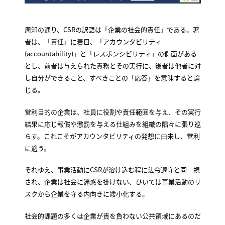
周知の通り、CSRの訳語は「企業の社会的責任」である。著
者は、「責任」に着目、「アカウンタビリティ
(accountability)」と「レスポンシビリティ」の側面がある
とし、前者は与えられた責務とその実行に、後者は他者に対
し自分ができること、すべきことの「応答」を意味すると論
じる。
営利目的の企業は、社員に役割や責任範囲を与え、その実行
結果に応じ報償や懲罰を与える仕組みを組織の隅々に張り巡
らす。これこそがアカウンタビリティの発想に由来し、営利
に適う。
それゆえ、事業活動にCSRが溶け込む程に法令遵守と同一視
され、企業は社会に迷惑を掛けない、ひいては事業活動のリ
スクから企業を守る内向きに矮小化する。
社会的課題の多くは企業が責を負わない公共領域にあるのだ