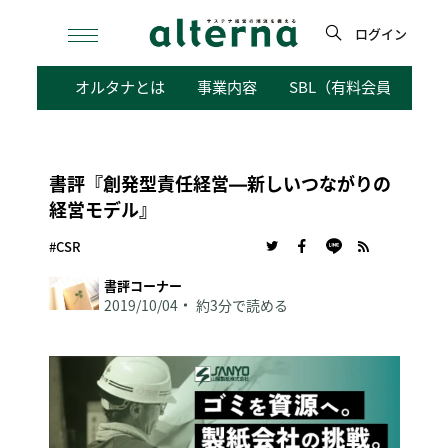
Skip
to
ログイン
content
検
オルタナとは
事業内容
SBL（有料会員向けサ
索
書評『創発型責任経営―新しいつながりの
経営モデル』
#CSR
書評コーナー
2019/10/04
約3分で読める