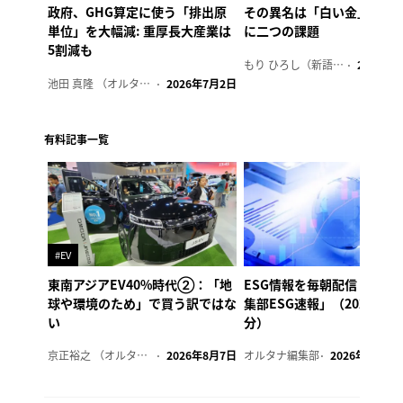
政府、GHG算定に使う「排出原
その異名は「白い金」、リ
単位」を大幅減: 重厚長大産業は
に二つの課題
5割減も
もり ひろし（新語ウォッチャー）
2023年7
池田 真隆 （オルタナ輪番編集長）
2026年7月2日
有料記事一覧
#EV
東南アジアEV40%時代②：「地
ESG情報を毎朝配信「オル
球や環境のため」で買う訳ではな
集部ESG速報」（2026年8
い
分）
京正裕之 （オルタナ副編集長）
2026年8月7日
オルタナ編集部
2026年8月7日