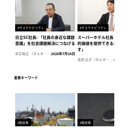
#サステナビリティ
#サステナビリティ
日立SC社長: 「社員の身近な課題
スーパーホテル社長「地域
意識」を社会課題解決につなげる
的価値を提供できるホテル
す」
京正裕之 （オルタナ副編集長）
2026年7月16日
吉田 広子（オルタナ輪番編集長）
2026年6
重要キーワード
#脱炭素
#脱炭素