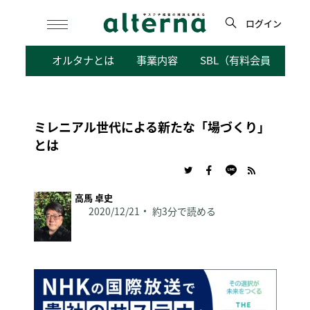
Skip
to
ログイン
content
検
オルタナとは
事業内容
SBL（有料会員向けサ
索
ミレニアル世代による新たな「場づくり」
とは
高馬 卓史
2020/12/21
約3分で読める