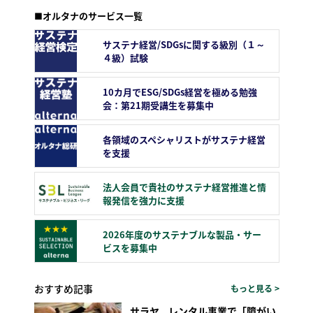
■オルタナのサービス一覧
サステナ経営/SDGsに関する級別（１～
４級）試験
10カ月でESG/SDGs経営を極める勉強
会：第21期受講生を募集中
各領域のスペシャリストがサステナ経営
を支援
法人会員で貴社のサステナ経営推進と情
報発信を強力に支援
2026年度のサステナブルな製品・サー
ビスを募集中
おすすめ記事
もっと見る >
サラヤ、レンタル事業で「障がい