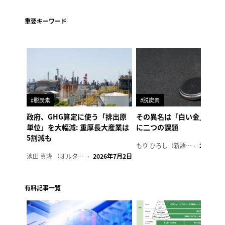
重要キーワード
#脱炭素
#脱炭素
政府、GHG算定に使う「排出原
その異名は「白い金」、リ
単位」を大幅減: 重厚長大産業は
に二つの課題
5割減も
もり ひろし（新語ウォッチャー）
2023年7
池田 真隆 （オルタナ輪番編集長）
2026年7月2日
有料記事一覧