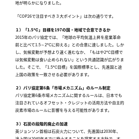
地が明らかになりました。
「COP26で注目すべき３大ポイント」は次の通りです。
１）「1.5℃」目標を197の国・地域で合意できるか
2015年のパリ協定では、「地球の平均気温上昇を産業革命
前と比べて1.5～2℃に抑える」との合意に達しました。しか
し、気候変動が予想より速く進むなか、「もはや2℃目標で
は気候変動は食い止められない」という共通認識が広がりま
した。そこで、「1.5℃目標」を国際標準とし、先進国と途
上国の政策を一致させる必要があります。
２）パリ協定第6条「市場メカニズム」のルール制定
パリ協定第6条市場メカニズムに関するルールは、日本でも
注目されているオフセット・クレジットの活用方法や自主的
炭素市場のルールに影響を与える可能性があります。
３）石炭の段階的廃止の加速
英ジョンソン首相は石炭火力について、先進国は2030年、
途上国は2040年までに廃止することを提案する方針で、す