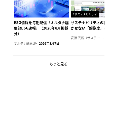
#サステナビリティ
ESG情報を毎朝配信「オルタナ編
サステナビリティの社内浸
集部ESG速報」（2026年8月掲載
かせない「解像度」とは
分）
安藤 光展（サステナビリティ・コンサルタント）
2026年
オルタナ編集部
2026年8月7日
もっと見る