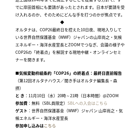
でに岸田首相にも要請があったとされます。日本が要請を受
け入れるのか、そのためにどんな手を打つのかが焦点です。
◆
オルタナは、COP26最終日を控えた10日夜、現地入りして
いる世界自然保護基金（WWF）ジャパンの山岸尚之・気候
エネルギー・海洋水産室長とZOOMでつなぎ、会議の様子や
COP26の「終着点」を解説する現地中継・オンラインセミ
ナーを開きます。
■
気候変動枠組条約「COP26」の終着点：最終日直前報告
（第12回オルタナハウス／聞き手はオルタナ編集長・森
摂）
と き
：11月10日（水）20時～21時（日本時間）@ZOOM
参加費
：無料（SBL員限定）
SBLへの入会はこちら
ゲスト
：世界自然保護基金（WWF）ジャパン 山岸尚之・気
候エネルギー・海洋水産室長
参加申し込みは
こちら