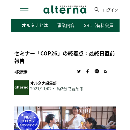
Skip
to
ログイン
content
検
オルタナとは
事業内容
SBL（有料会員向けサ
索
セミナー「COP26」の終着点：最終日直前
報告
#脱炭素
オルタナ編集部
2021/11/02
約2分で読める