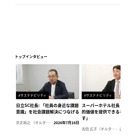
トップインタビュー
#サステナビリティ
#サステナビリティ
日立SC社長: 「社員の身近な課題
スーパーホテル社長「地域
意識」を社会課題解決につなげる
的価値を提供できるホテル
す」
京正裕之 （オルタナ副編集長）
2026年7月16日
吉田 広子（オルタナ輪番編集長）
2026年6