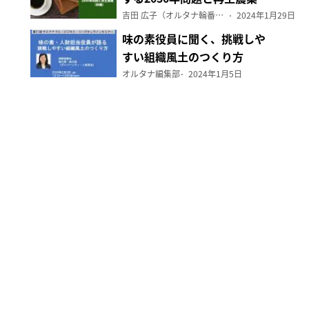
（前編）
吉田 広子（オルタナ輪番編集長）
2024年1月29日
味の素役員に聞く、挑戦しや
すい組織風土のつくり方
オルタナ編集部
2024年1月5日