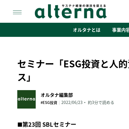
Skip
to
content
オルタナ
「サステナ経営」の潮流を捉える
オルタナとは
事業内
セミナー「ESG投資と人
ス」
オルタナ編集部
|
2022/06/23
約3分で読める
#ESG投資
■
第23回 SBLセミナー