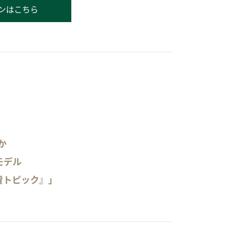
ンはこちら
か
モデル
費トピック』」