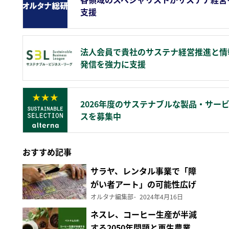
支援
法人会員で貴社のサステナ経営推進と情
発信を強力に支援
2026年度のサステナブルな製品・サー
スを募集中
おすすめ記事
サラヤ、レンタル事業で「障
がい者アート」の可能性広げ
る
オルタナ編集部
2024年4月16日
ネスレ、コーヒー生産が半減
する2050年問題と再生農業