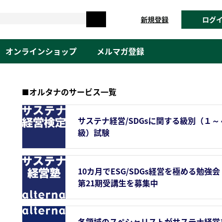
新規登録
ログ
オンラインショップ
メルマガ登録
■オルタナのサービス一覧
サステナ経営/SDGsに関する級別（１～
級）試験
10カ月でESG/SDGs経営を極める勉強会
第21期受講生を募集中
各領域のスペシャリストがサステナ経営