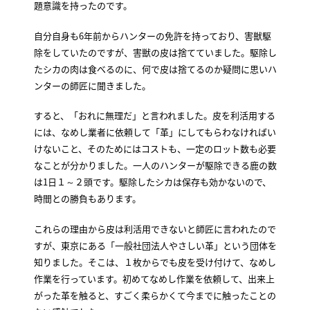
題意識を持ったのです。
自分自身も6年前からハンターの免許を持っており、害獣駆
除をしていたのですが、害獣の皮は捨てていました。駆除し
たシカの肉は食べるのに、何で皮は捨てるのか疑問に思いハ
ンターの師匠に聞きました。
すると、「おれに無理だ」と言われました。皮を利活用する
には、なめし業者に依頼して「革」にしてもらわなければい
けないこと、そのためにはコストも、一定のロット数も必要
なことが分かりました。一人のハンターが駆除できる鹿の数
は1日１～２頭です。駆除したシカは保存も効かないので、
時間との勝負もあります。
これらの理由から皮は利活用できないと師匠に言われたので
すが、東京にある「一般社団法人やさしい革」という団体を
知りました。そこは、１枚からでも皮を受け付けて、なめし
作業を行っています。初めてなめし作業を依頼して、出来上
がった革を触ると、すごく柔らかくて今までに触ったことの