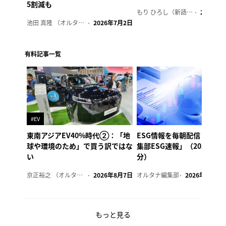
5割減も
もり ひろし（新語ウォッチャー）
2023年7
池田 真隆 （オルタナ輪番編集長）
2026年7月2日
有料記事一覧
#EV
東南アジアEV40%時代②：「地
ESG情報を毎朝配信「オル
球や環境のため」で買う訳ではな
集部ESG速報」（2026年8
い
分）
京正裕之 （オルタナ副編集長）
2026年8月7日
オルタナ編集部
2026年8月7日
もっと見る