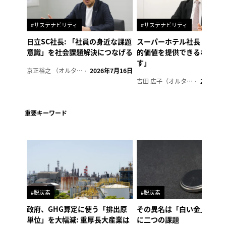
#サステナビリティ
#サステナビリティ
日立SC社長: 「社員の身近な課題
スーパーホテル社長「地域
意識」を社会課題解決につなげる
的価値を提供できるホテル
す」
京正裕之 （オルタナ副編集長）
2026年7月16日
吉田 広子（オルタナ輪番編集長）
2026年6
重要キーワード
#脱炭素
#脱炭素
政府、GHG算定に使う「排出原
その異名は「白い金」、リ
単位」を大幅減: 重厚長大産業は
に二つの課題