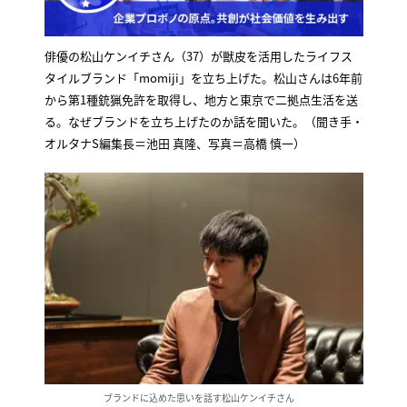
俳優の松山ケンイチさん（37）が獣皮を活用したライフス
タイルブランド「momiji」を立ち上げた。松山さんは6年前
から第1種銃猟免許を取得し、地方と東京で二拠点生活を送
る。なぜブランドを立ち上げたのか話を聞いた。（聞き手・
オルタナS編集長＝池田 真隆、写真＝高橋 慎一）
ブランドに込めた思いを話す松山ケンイチさん