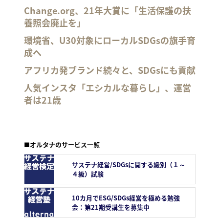
Change.org、21年大賞に「生活保護の扶
養照会廃止を」
環境省、U30対象にローカルSDGsの旗手育
成へ
アフリカ発ブランド続々と、SDGsにも貢献
人気インスタ「エシカルな暮らし」、運営
者は21歳
■オルタナのサービス一覧
サステナ経営/SDGsに関する級別（１～
４級）試験
10カ月でESG/SDGs経営を極める勉強
会：第21期受講生を募集中