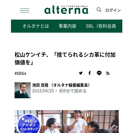
Skip
to
ログイン
content
検
オルタナとは
事業内容
SBL（有料会員向けサ
索
松山ケンイチ、「捨てられるシカ革に付加
価値を」
#SDGs
池田 真隆 （オルタナ輪番編集長）
2022/04/25
約6分で読める