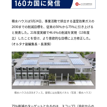
積水ハウスは5月24日、事業活動で排出する温室効果ガスの
2030までの削減目標を、従来の50％から75％に引き上げる
と発表した。21年度実績で46.6％の削減を実現（13年度
比）したことを受け、より意欲的な目標に上方修正した。
(オルタナ副編集長・長濱慎）
積水ハウスのZEBオフィス。屋根には太陽光パネル（写真：積水ハウス）
75％削減のターゲットとなるのは、スコープ1（自社からの