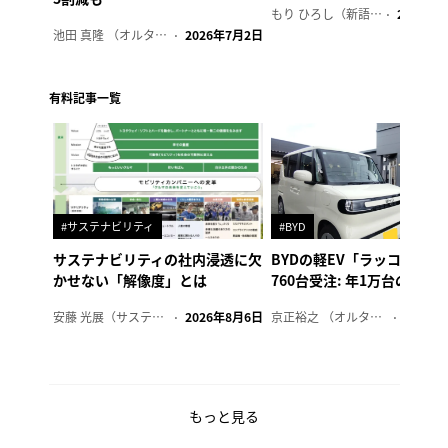
もり ひろし（新語ウォッチャー）
2023年7
池田 真隆 （オルタナ輪番編集長）
2026年7月2日
有料記事一覧
#サステナビリティ
#BYD
サステナビリティの社内浸透に欠
BYDの軽EV「ラッコ」、1
かせない「解像度」とは
760台受注: 年1万台の販売
安藤 光展（サステナビリティ・コンサルタント）
2026年8月6日
京正裕之 （オルタナ副編集長）
2026年
もっと見る