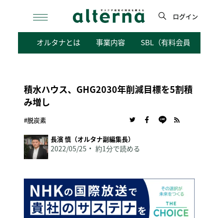
Skip
to
ログイン
content
検
オルタナとは
事業内容
SBL（有料会員向けサ
索
積水ハウス、GHG2030年削減目標を5割積
み増し
#脱炭素
長濱 慎（オルタナ副編集長）
2022/05/25
約1分で読める