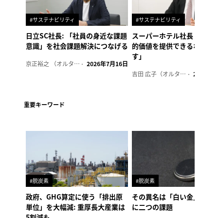
#サステナビリティ
#サステナビリティ
日立SC社長: 「社員の身近な課題
スーパーホテル社長「地域
意識」を社会課題解決につなげる
的価値を提供できるホテル
す」
京正裕之 （オルタナ副編集長）
2026年7月16日
吉田 広子（オルタナ輪番編集長）
2026年6
重要キーワード
#脱炭素
#脱炭素
政府、GHG算定に使う「排出原
その異名は「白い金」、リ
単位」を大幅減: 重厚長大産業は
に二つの課題
5割減も