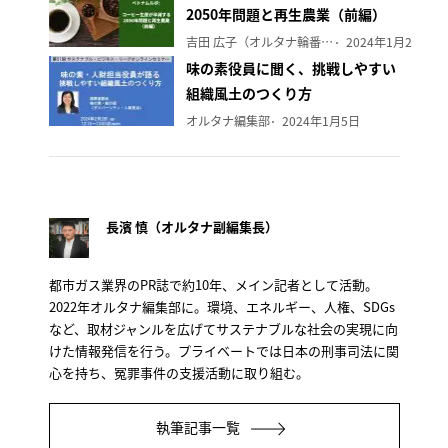
2050年問題と再生農業（前編）
吉田 広子（オルタナ輪番編集長）
2024年1月29日
味の素役員に聞く、挑戦しやすい
組織風土のつくり方
オルタナ編集部
2024年1月5日
長濱 慎（オルタナ副編集長）
都市ガス業界のPR誌で約10年、メイン記者として活動。
2022年オルタナ編集部に。環境、エネルギー、人権、SDGs
など、取材ジャンルを広げてサステナブルな社会の実現に向
けた情報発信を行う。プライベートでは日本の刑事司法に関
心を持ち、冤罪事件の支援活動に取り組む。
執筆記事一覧