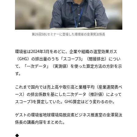
第26回SBLセミナーに登壇した環境省の金澤晃汰係長
環境省は2024年3月をめどに、企業や組織の温室効果ガス
（GHG）の排出量のうち「スコープ3」（間接排出）につい
て、「一次データ」（実測値）を使った算定方法の方針を示
す。
これまで国内では売上高や取引高と業種平均（産業連関表ベ
ース）の排出係数を基にした二次データ（推計値）によって
スコープ3を算定していた。GHG算定はどう変わるのか。
ゲストの環境省地球環境局脱炭素ビジネス推進室の金澤晃汰
係長の講義内容をまとめた。
◆