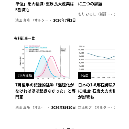
単位」を大幅減: 重厚長大産業は
に二つの課題
5割減も
もり ひろし（新語ウォッチャー）
2023年7
池田 真隆 （オルタナ輪番編集長）
2026年7月2日
有料記事一覧
#気候変動
#石炭
7月後半の記録的猛暑「温暖化が
日本の1-6月石炭輸入、4年
なければほぼ起きなかった」と専
に増加: 石炭火力の稼働制
門家
が影響も
池田 真隆 （オルタナ輪番編集長）
2026年8月10日
京正裕之 （オルタナ副編集長）
2026年8