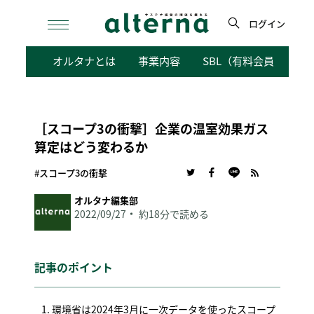
Skip
to
ログイン
content
検
オルタナとは
事業内容
SBL（有料会員向けサ
索
［スコープ3の衝撃］企業の温室効果ガス
算定はどう変わるか
#スコープ3の衝撃
オルタナ編集部
2022/09/27
約18分で読める
記事のポイント
環境省は2024年3月に一次データを使ったスコープ