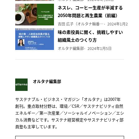
ネスレ、コーヒー生産が半減する
2050年問題と再生農業（前編）
吉田 広子（オルタナ輪番編集長）
2024年1月29日
味の素役員に聞く、挑戦しやすい
組織風土のつくり方
オルタナ編集部
2024年1月5日
オルタナ編集部
サステナブル・ビジネス・マガジン「オルタナ」は2007年
創刊。重点取材分野は、環境／CSR／サステナビリティ自然
エネルギー／第一次産業／ソーシャルイノベーション／エシ
カル消費などです。サステナ経営検定やサステナビリティ部
員塾も主宰しています。