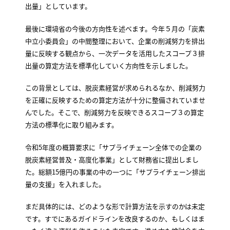
出量」としています。
最後に環境省の今後の方向性を述べます。今年５月の「炭素
中立小委員会」の中間整理において、企業の削減努力を排出
量に反映する観点から、一次データを活用したスコープ３排
出量の算定方法を標準化していく方向性を示しました。
この背景としては、脱炭素経営が求められるなか、削減努力
を正確に反映するための算定方法が十分に整備されていませ
んでした。そこで、削減努力を反映できるスコープ３の算定
方法の標準化に取り組みます。
令和5年度の概算要求に「サプライチェーン全体での企業の
脱炭素経営普及・高度化事業」として財務省に提出しまし
た。総額15億円の事業の中の一つに「サプライチェーン排出
量の支援」を入れました。
まだ具体的には、どのような形で計算方法を示すのかは未定
です。すでにあるガイドラインを改良するのか、もしくはま