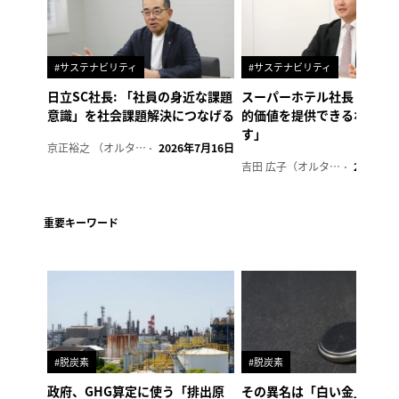
#サステナビリティ
#サステナビリティ
日立SC社長: 「社員の身近な課題
スーパーホテル社長「地域
意識」を社会課題解決につなげる
的価値を提供できるホテル
す」
京正裕之 （オルタナ副編集長）
2026年7月16日
吉田 広子（オルタナ輪番編集長）
2026年6
重要キーワード
#脱炭素
#脱炭素
政府、GHG算定に使う「排出原
その異名は「白い金」、リ