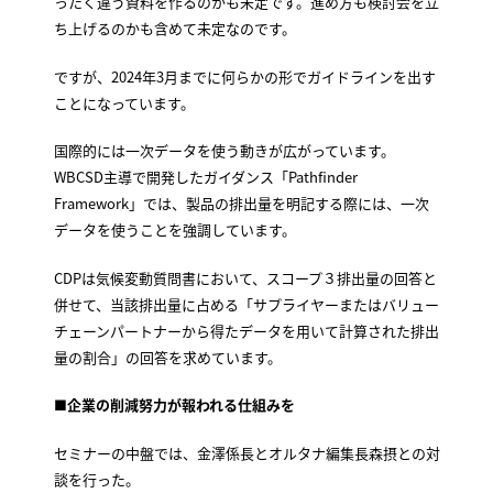
ったく違う資料を作るのかも未定です。進め方も検討会を立
ち上げるのかも含めて未定なのです。
ですが、2024年3月までに何らかの形でガイドラインを出す
ことになっています。
国際的には一次データを使う動きが広がっています。
WBCSD主導で開発したガイダンス「Pathfinder
Framework」では、製品の排出量を明記する際には、一次
データを使うことを強調しています。
CDPは気候変動質問書において、スコープ３排出量の回答と
併せて、当該排出量に占める「サプライヤーまたはバリュー
チェーンパートナーから得たデータを用いて計算された排出
量の割合」の回答を求めています。
■
企業の削減努力が報われる仕組みを
セミナーの中盤では、金澤係長とオルタナ編集長森摂との対
談を行った。