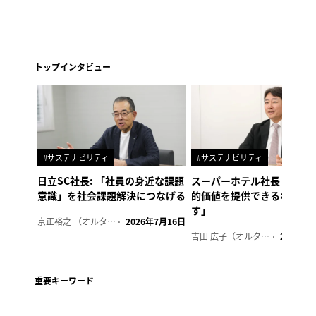
トップインタビュー
#サステナビリティ
#サステナビリティ
日立SC社長: 「社員の身近な課題
スーパーホテル社長「地域
意識」を社会課題解決につなげる
的価値を提供できるホテル
す」
京正裕之 （オルタナ副編集長）
2026年7月16日
吉田 広子（オルタナ輪番編集長）
2026年6
重要キーワード