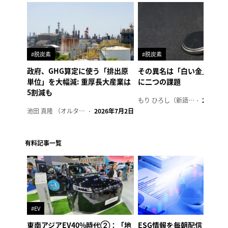
#脱炭素
#脱炭素
政府、GHG算定に使う「排出原
その異名は「白い金」、リ
単位」を大幅減: 重厚長大産業は
に二つの課題
5割減も
もり ひろし（新語ウォッチャー）
2023年7
池田 真隆 （オルタナ輪番編集長）
2026年7月2日
有料記事一覧
#EV
東南アジアEV40%時代②：「地
ESG情報を毎朝配信「オル