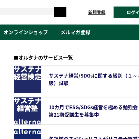
新規登録
ログ
オンラインショップ
メルマガ登録
■オルタナのサービス一覧
サステナ経営/SDGsに関する級別（１～
級）試験
10カ月でESG/SDGs経営を極める勉強会
第21期受講生を募集中
各領域のスペシャリストがサステナ経営