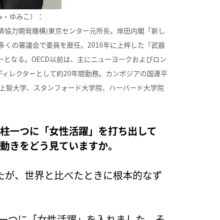
み・ゆみこ）：
 OECD(経済協力開発機構)東京センター元所⻑。岸田内閣「新し
くの審議会で委員を歴任。2016年に上梓した『武器
となる。OECD以前は、主にニューヨークおよびロン
ィレクターとして約20年間勤務。カンボジアの国連平
上智大学、スタンフォード大学院、ハーバード大学院
の柱一つに「女性活躍」を打ち出して
の動きをどう見ていますか。
たが、世界と比べたときに根本的なず
の一つに「女性活躍」を入れました。そ