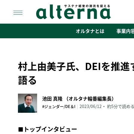
Skip
to
content
オルタナ
「サステナ経営」の潮流を捉える
オルタナとは
事業内
村上由美子氏、DEIを推
語る
池田 真隆 （オルタナ輪番編集長）
|
2023/06/12
約5分で読め
#ジェンダー/DE＆I
■
トップインタビュー