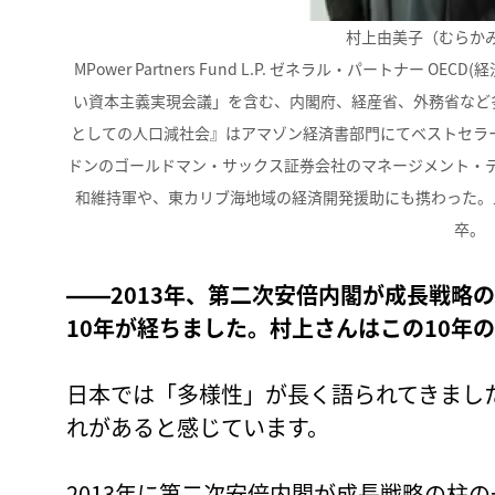
村上由美子（むらか
MPower Partners Fund L.P. ゼネラル・パートナー
い資本主義実現会議」を含む、内閣府、経産省、外務省など多
としての人口減社会』はアマゾン経済書部門にてベストセラー
ドンのゴールドマン・サックス証券会社のマネージメント・デ
和維持軍や、東カリブ海地域の経済開発援助にも携わった。
卒。
――2013年、第二次安倍内閣が成長戦略
10年が経ちました。村上さんはこの10年
日本では「多様性」が長く語られてきまし
れがあると感じています。
2013年に第二次安倍内閣が成長戦略の柱