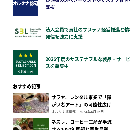
支援
法人会員で貴社のサステナ経営推進と情
発信を強力に支援
2026年度のサステナブルな製品・サー
スを募集中
おすすめ記事
サラヤ、レンタル事業で「障
がい者アート」の可能性広げ
る
オルタナ編集部
2024年4月16日
ネスレ、コーヒー生産が半減
する2050年問題と再生農業