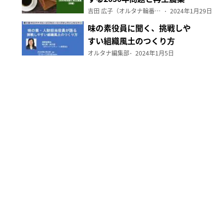
（前編）
吉田 広子（オルタナ輪番編集長）
2024年1月29日
味の素役員に聞く、挑戦しや
すい組織風土のつくり方
オルタナ編集部
2024年1月5日