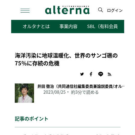
Skip
to
ログイン
content
検
オルタナとは
事業内容
SBL（有料会員向けサ
索
海洋汚染に地球温暖化、世界のサンゴ礁の
75％に存続の危機
井田 徹治（共同通信社編集委員兼論説委員/オルタナ論説委員）
2023/08/25
約3分で読める
記事のポイント