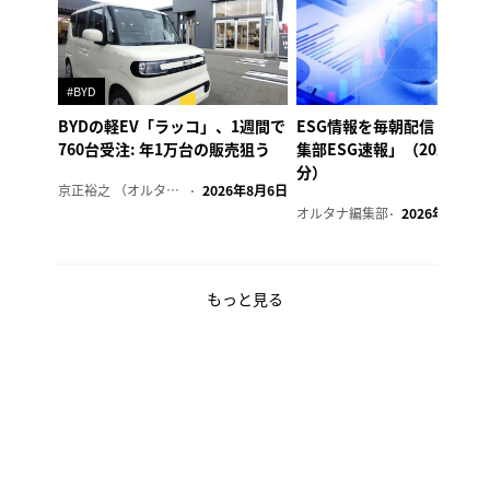
#BYD
BYDの軽EV「ラッコ」、1週間で
ESG情報を毎朝配信「オル
760台受注: 年1万台の販売狙う
集部ESG速報」（2026年8
分）
京正裕之 （オルタナ副編集長）
2026年8月6日
オルタナ編集部
2026年8月6日
もっと見る