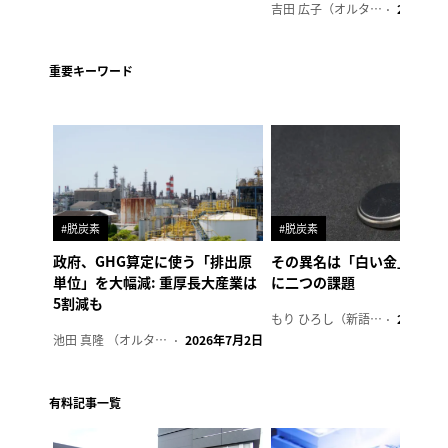
吉田 広子（オルタナ輪番編集長）
2026年6
重要キーワード
#脱炭素
#脱炭素
政府、GHG算定に使う「排出原
その異名は「白い金」、リ
単位」を大幅減: 重厚長大産業は
に二つの課題
5割減も
もり ひろし（新語ウォッチャー）
2023年7
池田 真隆 （オルタナ輪番編集長）
2026年7月2日
有料記事一覧