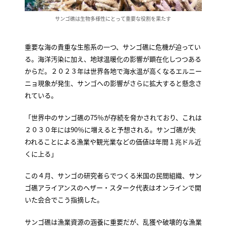
サンゴ礁は生物多様性にとって重要な役割を果たす
重要な海の貴重な生態系の一つ、サンゴ礁に危機が迫ってい
る。海洋汚染に加え、地球温暖化の影響が顕在化しつつある
からだ。２０２３年は世界各地で海水温が高くなるエルニー
ニョ現象が発生、サンゴへの影響がさらに拡大すると懸念さ
れている。
「世界中のサンゴ礁の75％が存続を脅かされており、これは
２０３０年には90％に増えると予想される。サンゴ礁が失
われることによる漁業や観光業などの価値は年間１兆ドル近
くに上る」
この４月、サンゴの研究者らでつくる米国の民間組織、サン
ゴ礁アライアンスのヘザー・スターク代表はオンラインで開
いた会合でこう指摘した。
サンゴ礁は漁業資源の涵養に重要だが、乱獲や破壊的な漁業