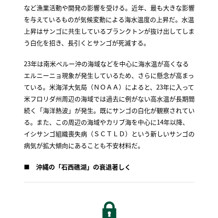
など漁業活動や開発の影響を受ける。近年、最も大きな影響
を与えているものが気候変動による海水温度の上昇だ。水温
上昇はサンゴに共生しているプランクトンが抜け出してしま
う白化を招き、長引くとサンゴが死滅する。
23年は南米ペルー沖の海域などを中心に海水温が高くなる
エルニーニョ現象が発生しているため、さらに懸念が高まっ
ている。米海洋大気局（ＮＯＡＡ）によると、23年に入って
米フロリダ州周辺の海域では過去に例がない高水温が長期間
続く「海洋熱波」が発生。既にサンゴの白化が観察されてい
る。また、この周辺の海域やカリブ海を中心に14年以降、
イシサンゴ組織喪失病（ＳＣＴＬＤ）という新しいサンゴの
病気が拡大傾向にあることも不安材料だ。
■
沖縄の「石西礁湖」の衰退著しく