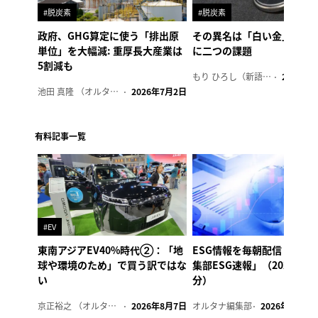
#脱炭素
#脱炭素
政府、GHG算定に使う「排出原
その異名は「白い金」、リ
単位」を大幅減: 重厚長大産業は
に二つの課題
5割減も
もり ひろし（新語ウォッチャー）
2023年7
池田 真隆 （オルタナ輪番編集長）
2026年7月2日
有料記事一覧
#EV
東南アジアEV40%時代②：「地
ESG情報を毎朝配信「オル
球や環境のため」で買う訳ではな
集部ESG速報」（2026年8
い
分）
京正裕之 （オルタナ副編集長）
2026年8月7日
オルタナ編集部
2026年8月7日