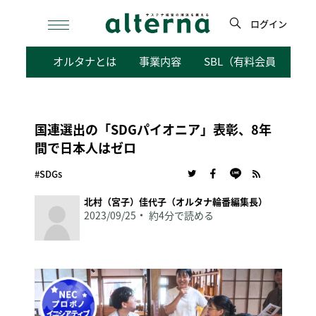
Skip
to
ログイン
content
検
オルタナとは
事業内容
SBL（有料会員向けサ
索
国連選出の「SDGパイオニア」表彰、8年
間で日本人はゼロ
#SDGs
北村（宮子）佳代子（オルタナ輪番編集長）
2023/09/25
約4分で読める