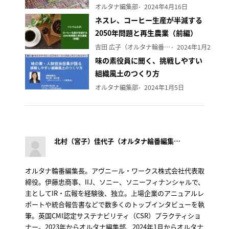
オルタナ編集部
2024年4月16日
ネスレ、コーヒー生産が半減する
2050年問題と再生農業（前編）
吉田 広子（オルタナ輪番編集長）
2024年1月29日
味の素役員に聞く、挑戦しやすい
組織風土のつくり方
オルタナ編集部
2024年1月5日
北村（宮子）佳代子（オルタナ輪番編集長）
オルタナ輪番編集長。アヴニール・ワークス株式会社代表取
締役。伊藤忠商事、IIJ、ソニー、ソニーフィナンシャルで、
主としてIR・広報を経験後、独立。上場企業のアニュアルレ
ポートや統合報告書などで数多くのトップインタビューを執
筆。英国CMI認定サステナビリティ（CSR）プラクティショ
ナー。2023年からオルタナ編集部、2024年1月からオルタナ