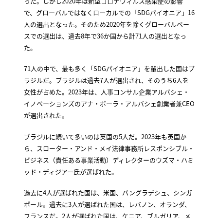
った。しかし2020年は新型コロナウィルス感染症の影響
で、グローバルではなくローカルでの「SDGパイオニア」16
人の選出となった。そのため2020年を除くグローバルベー
スでの選出は、過去8年で36か国から計71人の選出となっ
た。
71人の中で、最も多く「SDGパイオニア」を輩出した国はブ
ラジルだ。ブラジルは過去7人が選出され、そのうち6人を
女性が占めた。2023年は、人事コンサル企業アルバシェ・
イノベーションズのアナ・ポーラ・アルバシェ創業者兼CEO
が選出された。
ブラジルに続いて多いのは英国の5人だ。2023年も英国か
ら、スローター・アンド・メイ法律事務所レスポンシブル・
ビジネス（責任ある事業活動）ディレクターのウズマ・ハミ
ッド・ディジアー氏が選ばれた。
過去に4人が選ばれた国は、米国、バングラデシュ、シンガ
ポール。過去に3人が選ばれた国は、レバノン、オランダ、
フランスだ。2人が選ばれた国は、ケニア、ブルガリア、メ