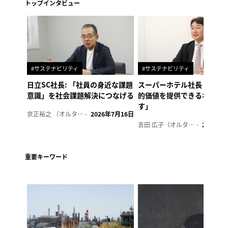
トップインタビュー
#サステナビリティ
#サステナビリティ
日立SC社長: 「社員の身近な課題
スーパーホテル社長「地域
意識」を社会課題解決につなげる
的価値を提供できるホテル
す」
京正裕之 （オルタナ副編集長）
2026年7月16日
吉田 広子（オルタナ輪番編集長）
2026年6
重要キーワード