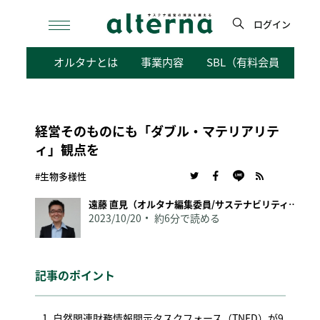
Skip
to
ログイン
content
検
オルタナとは
事業内容
SBL（有料会員向けサ
索
経営そのものにも「ダブル・マテリアリテ
ィ」観点を
#生物多様性
遠藤 直見（オルタナ編集委員/サステナビリティ経営研究家）
2023/10/20
約6分で読める
記事のポイント
自然関連財務情報開示タスクフォース（TNFD）が9