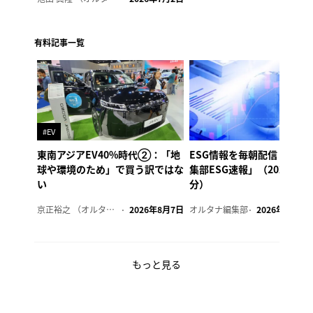
有料記事一覧
#EV
東南アジアEV40%時代②：「地
ESG情報を毎朝配信「オル
球や環境のため」で買う訳ではな
集部ESG速報」（2026年8
い
分）
京正裕之 （オルタナ副編集長）
2026年8月7日
オルタナ編集部
2026年8月7日
もっと見る