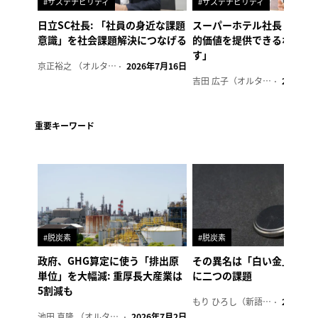
#サステナビリティ
#サステナビリティ
日立SC社長: 「社員の身近な課題
スーパーホテル社長「地域
意識」を社会課題解決につなげる
的価値を提供できるホテル
す」
京正裕之 （オルタナ副編集長）
2026年7月16日
吉田 広子（オルタナ輪番編集長）
2026年6
重要キーワード
#脱炭素
#脱炭素
政府、GHG算定に使う「排出原
その異名は「白い金」、リ
単位」を大幅減: 重厚長大産業は
に二つの課題
5割減も
もり ひろし（新語ウォッチャー）
2023年7
池田 真隆 （オルタナ輪番編集長）
2026年7月2日