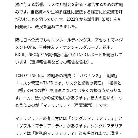
然に与える影響、リスクと機会を評価・報告するための枠組
みです。自然資本や生物多様性に配慮する経営に投融資を呼
び込むことを狙っています。2022年から試作版（β版）を4
回発表し、改良を重ねてきました。
既に日本企業でもキリンホールディングス、アセットマネジ
メントOne、三井住友フィナンシャルグループ、花王、
KDDI、NECなどが試作版に基づくTNFDレポートを発行して
います（環境報告書などでの報告を含む）。
TCFDとTNFDは、枠組みの構成（「ガバナンス」「戦略」
「リスク管理＊TNFDでは、リスクと影響の管理」「指標と
目標」の4つの柱）や用語については多くの類似点がありま
す。一方、幾つかの点で違いがあります。最大の違いの一つ
と言えるのが「マテリアリティ（重要課題）」です。
マテリアリティの考え方には「シングルマテリアリティ」と
「ダブル・マテリアリティ」があります。シングルマテリア
リティは「財務的マテリアリティ」とも呼ばれます。環境・