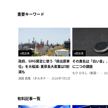
重要キーワード
#脱炭素
#脱炭素
政府、GHG算定に使う「排出原単
その異名は「白い金」
位」を大幅減: 重厚長大産業は5割
に二つの課題
減も
もり ひろし（新語ウォッチャー）
20
池田 真隆 （オルタナ輪番編集長）
2026年7月2日
有料記事一覧