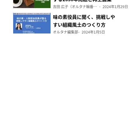
（前編）
吉田 広子（オルタナ輪番編集長）
2024年1月29日
味の素役員に聞く、挑戦しや
すい組織風土のつくり方
オルタナ編集部
2024年1月5日