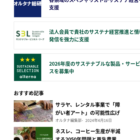
支援
法人会員で貴社のサステナ経営推進と情
発信を強力に支援
2026年度のサステナブルな製品・サー
スを募集中
おすすめ記事
サラヤ、レンタル事業で「障
がい者アート」の可能性広げ
る
オルタナ編集部
2024年4月16日
ネスレ、コーヒー生産が半減
する2050年問題と再生農業