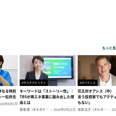
もっと見
#サステナビリティ
#ガバナンス
単なる特別
キーワードは「ストーリー性」：
花王対オアシス（中）
シー松井氏
TBSが再エネ事業に踏み出した理
言う投資家でもアクテ
由とは
もない」
026年6月1日
長濱 慎（オルタナ副編集長）
2026年5月21日
吉田 広子（オルタナ輪番編集長）
20