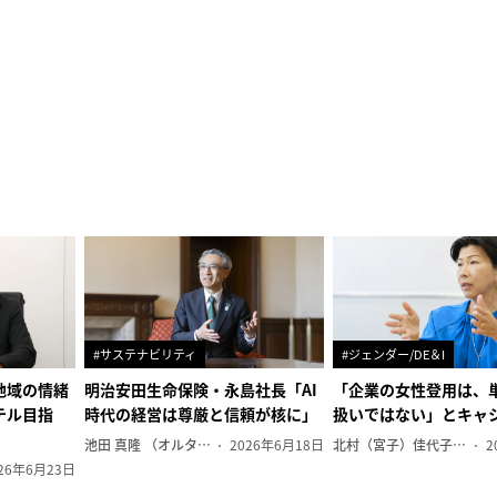
#サステナビリティ
#ジェンダー/DE＆I
地域の情緒
明治安田生命保険・永島社長「AI
「企業の女性登用は、
テル目指
時代の経営は尊厳と信頼が核に」
扱いではない」とキャ
池田 真隆 （オルタナ輪番編集長）
2026年6月18日
北村（宮子）佳代子（オルタナ輪番編集長）
2
26年6月23日