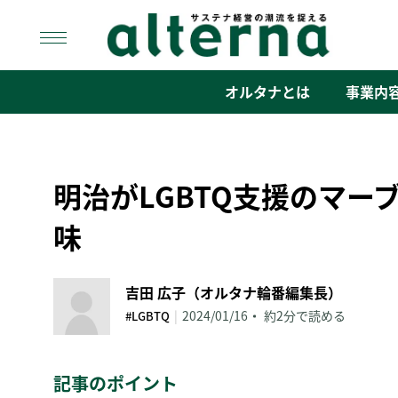
Skip
to
content
オルタナ
「サステナ経営」の潮流を捉える
オルタナとは
事業内
明治がLGBTQ支援のマー
味
吉田 広子（オルタナ輪番編集長）
|
2024/01/16
約2分で読める
#LGBTQ
記事のポイント