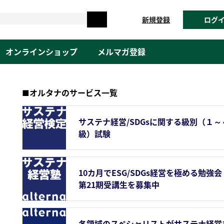
新規登録
ログ
オンラインショップ
メルマガ登録
■オルタナのサービス一覧
サステナ経営/SDGsに関する級別（１～
級）試験
10カ月でESG/SDGs経営を極める勉強会
第21期受講生を募集中
各領域のスペシャリストがサステナ経営