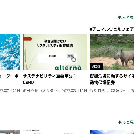
もっと見
#アニマルウェルフェア
#ESG
ォーターポ
サステナビリティ重要単語：
密猟危機に瀕するサイ
CSRD
動物保護債券
22年7月20日
池田 真隆 （オルタナ輪番編集長）
2022年6月10日
もり ひろし（新語ウォッチャー）
2
もっと見