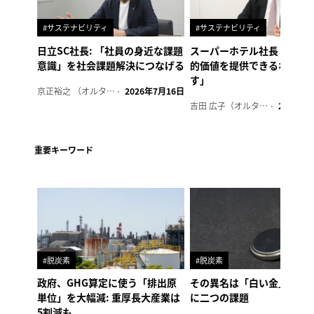
#サステナビリティ
#サステナビリティ
日立SC社長: 「社員の身近な課題
スーパーホテル社長「地域
意識」を社会課題解決につなげる
的価値を提供できるホテル
す」
京正裕之 （オルタナ副編集長）
2026年7月16日
吉田 広子（オルタナ輪番編集長）
2026年6
重要キーワード
#脱炭素
#脱炭素
政府、GHG算定に使う「排出原
その異名は「白い金」、リ
単位」を大幅減: 重厚長大産業は
に二つの課題
5割減も