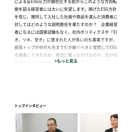
による反ESG圧力が顕在化する前からこのような方向転
換を図る経営者には大いに失望します。掲げたESG方針
を信じ、賛同して入社した社員や商品を選んだ消費者に
対してはどのような説明責任を果たすのか？ 企業経営
者になるには国家試験もなく、社内ポリティクスや「引
き、ツキ、空き」に恵まれた人が多いのも事実ですが、
経営トップが何代も先まで引き継ぐべきと覚悟してESG
を推進してきたのか、時流に乗っただけなのか、化けの
+もっと見る
皮が徐々にはがれてきたと実感します。
トップインタビュー