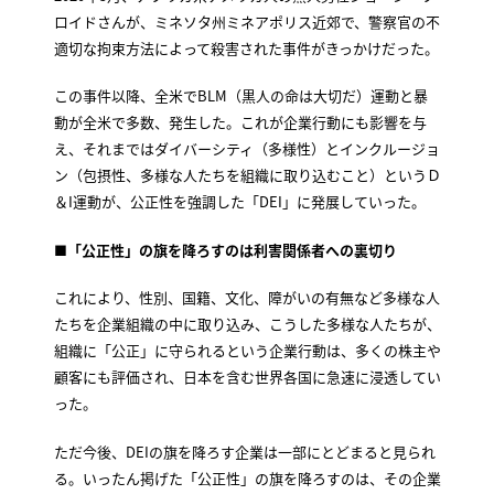
ロイドさんが、ミネソタ州ミネアポリス近郊で、警察官の不
適切な拘束方法によって殺害された事件がきっかけだった。
この事件以降、全米でBLM（黒人の命は大切だ）運動と暴
動が全米で多数、発生した。これが企業行動にも影響を与
え、それまではダイバーシティ（多様性）とインクルージョ
ン（包摂性、多様な人たちを組織に取り込むこと）というＤ
＆I運動が、公正性を強調した「DEI」に発展していった。
■「公正性」の旗を降ろすのは利害関係者への裏切り
これにより、性別、国籍、文化、障がいの有無など多様な人
たちを企業組織の中に取り込み、こうした多様な人たちが、
組織に「公正」に守られるという企業行動は、多くの株主や
顧客にも評価され、日本を含む世界各国に急速に浸透してい
った。
ただ今後、DEIの旗を降ろす企業は一部にとどまると見られ
る。いったん掲げた「公正性」の旗を降ろすのは、その企業