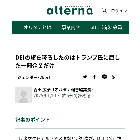
Skip
to
ログイン
content
検
オルタナとは
事業内容
SBL（有料会員向けサ
索
DEIの旗を降ろしたのはトランプ氏に屈し
た一部企業だけ
#ジェンダー/DE＆I
吉田 広子（オルタナ輪番編集長）
2025/01/11
約6分で読める
記事のポイント
米マクドナルドやメタなどが相次ぎ、DEI（公正性