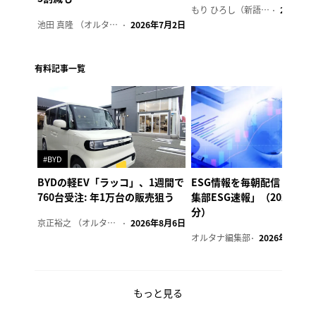
もり ひろし（新語ウォッチャー）
2023年7
池田 真隆 （オルタナ輪番編集長）
2026年7月2日
有料記事一覧
#BYD
BYDの軽EV「ラッコ」、1週間で
ESG情報を毎朝配信「オル
760台受注: 年1万台の販売狙う
集部ESG速報」（2026年8
分）
京正裕之 （オルタナ副編集長）
2026年8月6日
オルタナ編集部
2026年8月6日
もっと見る