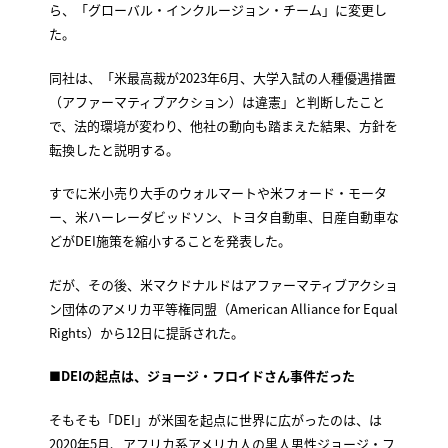
ら、「グローバル・インクルージョン・チーム」に変更し
た。
同社は、「米最高裁が2023年6月、大学入試の人種優遇措置
（アファーマティブアクション）は違憲」と判断したこと
で、法的環境が変わり、他社の動向も踏まえた結果、方針を
転換したと説明する。
すでに米小売り大手のウォルマートや米フォード・モータ
ー、米ハーレーダビッドソン、トヨタ自動車、日産自動車な
どがDEI施策を縮小することを発表した。
だが、その後、米マクドナルドはアファーマティブアクショ
ン団体のアメリカ平等権同盟（American Alliance for Equal
Rights）から12日に提訴された。
■DEIの起点は、ジョージ・フロイドさん事件だった
そもそも「DEI」が米国を起点に世界に広がったのは、は
2020年5月、アフリカ系アメリカ人の黒人男性ジョージ・フ