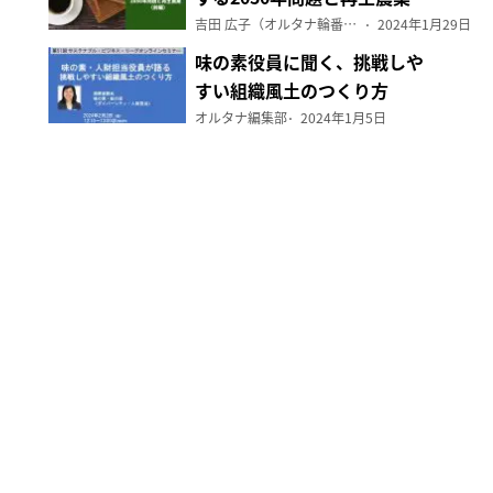
（前編）
吉田 広子（オルタナ輪番編集長）
2024年1月29日
味の素役員に聞く、挑戦しや
すい組織風土のつくり方
オルタナ編集部
2024年1月5日