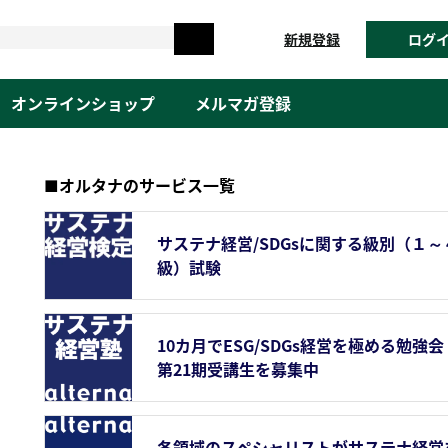
新規登録
ログ
オンラインショップ
メルマガ登録
■オルタナのサービス一覧
サステナ経営/SDGsに関する級別（１～
級）試験
10カ月でESG/SDGs経営を極める勉強会
第21期受講生を募集中
各領域のスペシャリストがサステナ経営