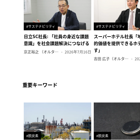
#サステナビリティ
#サステナビリティ
日立SC社長: 「社員の身近な課題
スーパーホテル社長「
意識」を社会課題解決につなげる
的価値を提供できるホ
す」
京正裕之 （オルタナ副編集長）
2026年7月16日
吉田 広子（オルタナ輪番編集長）
20
重要キーワード
#脱炭素
#脱炭素