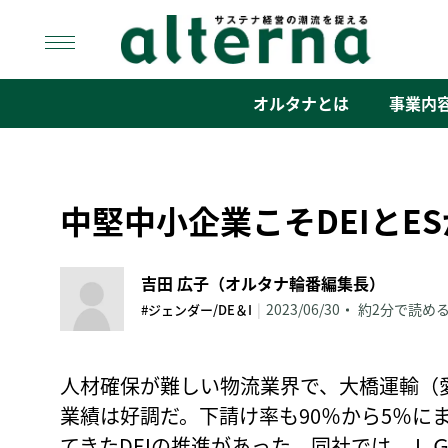
Skip
to
content
オルタナ
「サステナ経営」の潮流を捉える
オルタナとは
事業内
中堅中小企業こそDEIとE
吉田 広子（オルタナ輪番編集長）
|
2023/06/30
約2分で読め
#ジェンダー/DE＆I
人材確保が難しい物流業界で、大橋運輸（
業績は好調だ。下請け率も90％から5％に
てきたDEIの推進があった。同社では、Ｌ