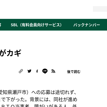
検
索
容
SBL（有料会員向けサービス）
バックナンバー
Sがカギ
後で読む
る
愛知県瀬戸市）への応募は途切れず、
まで下がった。背景には、同社が進め
ＧＢＴＱ当事者、障がいがある人、外