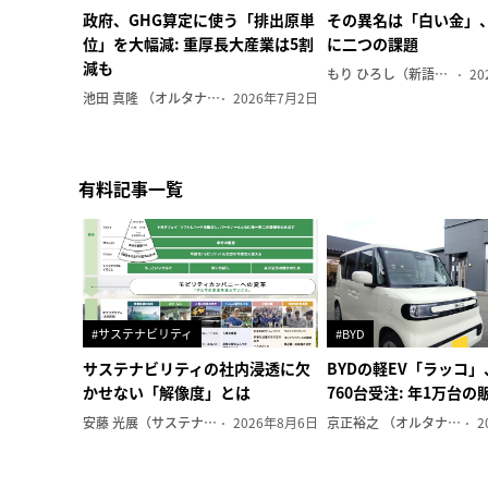
政府、GHG算定に使う「排出原単
その異名は「白い金」
位」を大幅減: 重厚長大産業は5割
に二つの課題
減も
もり ひろし（新語ウォッチャー）
20
池田 真隆 （オルタナ輪番編集長）
2026年7月2日
有料記事一覧
#サステナビリティ
#BYD
サステナビリティの社内浸透に欠
BYDの軽EV「ラッコ」
かせない「解像度」とは
760台受注: 年1万台
安藤 光展（サステナビリティ・コンサルタント）
2026年8月6日
京正裕之 （オルタナ副編集長）
2