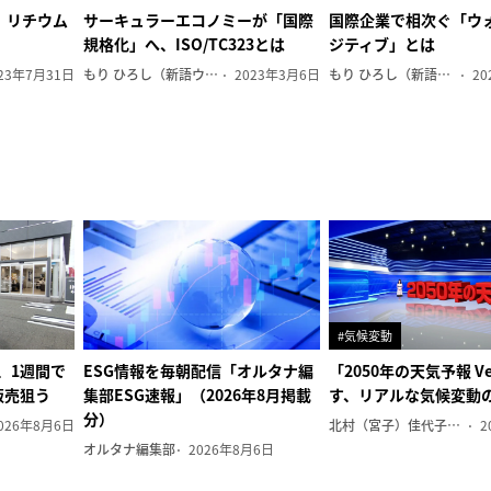
、リチウム
サーキュラーエコノミーが「国際
国際企業で相次ぐ「ウ
規格化」へ、ISO/TC323とは
ジティブ」とは
23年7月31日
もり ひろし（新語ウォッチャー）
2023年3月6日
もり ひろし（新語ウォッチャー）
20
#気候変動
、1週間で
ESG情報を毎朝配信「オルタナ編
「2050年の天気予報 Ve
の販売狙う
集部ESG速報」（2026年8月掲載
す、リアルな気候変動
分）
026年8月6日
北村（宮子）佳代子（オルタナ輪番編集長）
2
オルタナ編集部
2026年8月6日