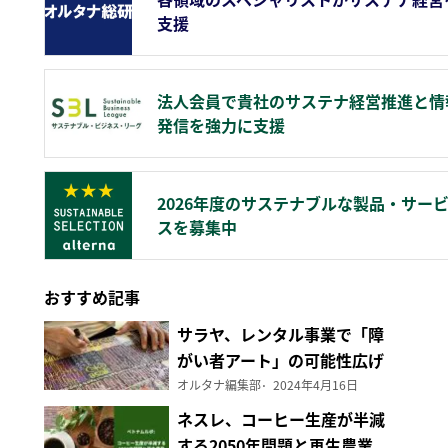
支援
法人会員で貴社のサステナ経営推進と情
発信を強力に支援
2026年度のサステナブルな製品・サー
スを募集中
おすすめ記事
サラヤ、レンタル事業で「障
がい者アート」の可能性広げ
る
オルタナ編集部
2024年4月16日
ネスレ、コーヒー生産が半減
する2050年問題と再生農業