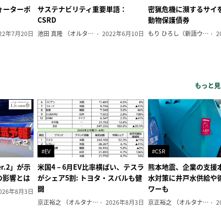
ォーターポ
サステナビリティ重要単語：
密猟危機に瀕するサイ
CSRD
動物保護債券
22年7月20日
池田 真隆 （オルタナ輪番編集長）
2022年6月10日
もり ひろし（新語ウォッチャー）
2
もっと見
#EV
#CSR
r.2」が示
米国4－6月EV比率横ばい、テスラ
熊本地震、企業の支援本
の影響とは
がシェア5割: トヨタ・スバルも健
水対策に井戸水供給や
闘
ワーも
026年8月3日
京正裕之 （オルタナ副編集長）
2026年8月3日
京正裕之 （オルタナ副編集長）
2