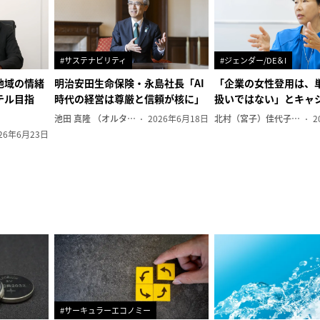
#サステナビリティ
#ジェンダー/DE＆I
地域の情緒
明治安田生命保険・永島社長「AI
「企業の女性登用は、
テル目指
時代の経営は尊厳と信頼が核に」
扱いではない」とキャ
池田 真隆 （オルタナ輪番編集長）
2026年6月18日
北村（宮子）佳代子（オルタナ輪番編集長）
2
26年6月23日
#サーキュラーエコノミー