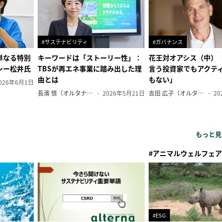
#サステナビリティ
#ガバナンス
単なる特別
キーワードは「ストーリー性」：
花王対オアシス（中）
シー松井氏
TBSが再エネ事業に踏み出した理
言う投資家でもアクテ
由とは
もない」
026年6月1日
長濱 慎（オルタナ副編集長）
2026年5月21日
吉田 広子（オルタナ輪番編集長）
20
もっと見
#アニマルウェルフェア
#ESG