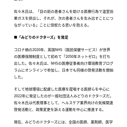
佐々木氏は、「目の前の患者さんを助ける医療行為で温室効
果ガスを排出し、それが、次の患者さんを生み出すことにつ
ながっている」ことに忸怩たる思いを抱える。
■「みどりのドクターズ」を発足
コロナ禍の2020年、英国NHS（国民保健サービス）が世界
の医療保険制度として初めて「2050年ネットゼロ」を打ち
出した。佐々木氏は、NHSの医療従事者向け環境教育プログ
ラムにオンラインで参加し、日本でも同様の啓発活動を開始
した。
そして地球環境に配慮した医療を提唱する医師らを中心に
2022年に発足したのが一般社団法人みどりのドクターズだ。
佐々木氏は代表理事として、ヘルスケア業界向けの気候関連
啓発活動と、政策変更を訴える運動を中心に推進する。
現在、みどりのドクターズには、全国の医師、薬剤師、医学