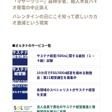
「マザーツリー」森林学者、輸入木質バイ
オ発電の中止訴え
バレンタインの日にこそ知って欲しいカカ
オ激減という現実
■オルタナのサービス一覧
サステナ経営/SDGsに関する級別（１～
４級）試験
10カ月でESG/SDGs経営を極める勉強
会：第21期受講生を募集中
各領域のスペシャリストがサステナ経営
を支援
法人会員で貴社のサステナ経営推進と情
報発信を強力に支援