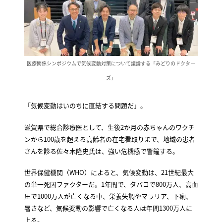
医療関係シンポジウムで気候変動対策について議論する「みどりのドクター
ズ」
「気候変動はいのちに直結する問題だ」。
滋賀県で総合診療医として、生後2か月の赤ちゃんのワクチ
ンから100歳を超える高齢者の在宅看取りまで、地域の患者
さんを診る佐々木隆史氏は、強い危機感で警鐘する。
世界保健機関（WHO）によると、気候変動は、21世紀最大
の単一死因ファクターだ。1年間で、タバコで800万人、高血
圧で1000万人が亡くなる中、栄養失調やマラリア、下痢、
暑さなど、気候変動の影響で亡くなる人は年間1300万人に
上る。