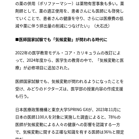
の薬の併用（ポリファーマシー）は薬物有害事象も多い。薬
剤師として、薬の適正使用を、患者さんにも医師にも啓発し
ていくことで、患者さんの健康を守り、さらには医療費の低
減や薬に伴う排出量の削減につなげたい」（大石氏）
■医師国家試験でも「気候変動」が問われる時代に
2022年の医学教育モデル・コア・カリキュラムの改訂によ
って、2024年度から、医学生の教育の中で、「気候変動と医
療」が必修項目に追加された。
医師国家試験でも、気候変動が問われるようになったことを
受け、みどりのドクターズは、医学部の授業内容の作成支援
も行う。
日本医療政策機構と東京大学SPRING GXが、2023年11月に
日本の医師1100人を対象に実施した調査によると、78％の
医師が気候変動による人々の健康への影響を認識する一方
で、気候変動に関する正確な知識を有する医師は36％と限定