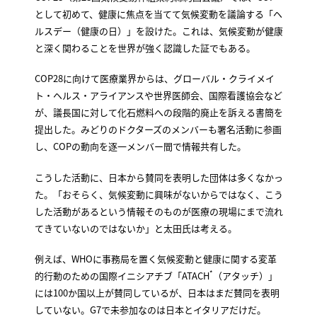
として初めて、健康に焦点を当てて気候変動を議論する「ヘ
ルスデー（健康の日）」を設けた。これは、気候変動が健康
と深く関わることを世界が強く認識した証でもある。
COP28に向けて医療業界からは、グローバル・クライメイ
ト・ヘルス・アライアンスや世界医師会、国際看護協会など
が、議長国に対して化石燃料への段階的廃止を訴える書簡を
提出した。みどりのドクターズのメンバーも署名活動に参画
し、COPの動向を逐一メンバー間で情報共有した。
こうした活動に、日本から賛同を表明した団体は多くなかっ
た。「おそらく、気候変動に興味がないからではなく、こう
した活動があるという情報そのものが医療の現場にまで流れ
てきていないのではないか」と太田氏は考える。
例えば、WHOに事務局を置く気候変動と健康に関する変革
*
的行動のための国際イニシアチブ「ATACH
（アタッチ）」
には100か国以上が賛同しているが、日本はまだ賛同を表明
していない。G7で未参加なのは日本とイタリアだけだ。