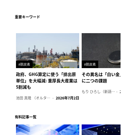
重要キーワード
#脱炭素
#脱炭素
政府、GHG算定に使う「排出原
その異名は「白い金」、リ
単位」を大幅減: 重厚長大産業は
に二つの課題
5割減も
もり ひろし（新語ウォッチャー）
2023年7
池田 真隆 （オルタナ輪番編集長）
2026年7月2日
有料記事一覧