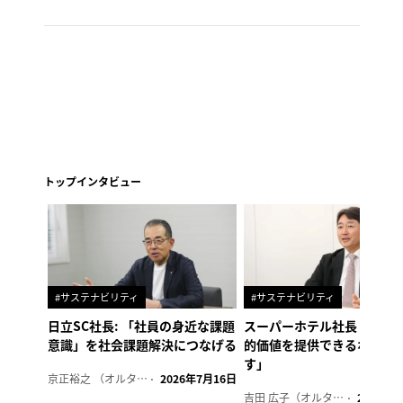
トップインタビュー
#サステナビリティ
#サステナビリティ
日立SC社長: 「社員の身近な課題
スーパーホテル社長「地域
意識」を社会課題解決につなげる
的価値を提供できるホテル
す」
京正裕之 （オルタナ副編集長）
2026年7月16日
吉田 広子（オルタナ輪番編集長）
2026年6