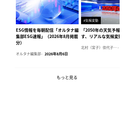
#気候変動
ESG情報を毎朝配信「オルタナ編
「2050年の天気予報 Ver.
集部ESG速報」（2026年8月掲載
す、リアルな気候変動の影
分）
北村（宮子）佳代子（オルタナ輪番編集長）
2026年
オルタナ編集部
2026年8月6日
もっと見る