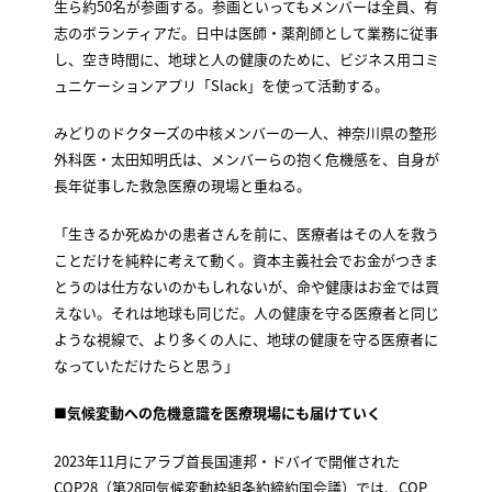
生ら約50名が参画する。参画といってもメンバーは全員、有
志のボランティアだ。日中は医師・薬剤師として業務に従事
し、空き時間に、地球と人の健康のために、ビジネス用コミ
ュニケーションアプリ「Slack」を使って活動する。
みどりのドクターズの中核メンバーの一人、神奈川県の整形
外科医・太田知明氏は、メンバーらの抱く危機感を、自身が
長年従事した救急医療の現場と重ねる。
「生きるか死ぬかの患者さんを前に、医療者はその人を救う
ことだけを純粋に考えて動く。資本主義社会でお金がつきま
とうのは仕方ないのかもしれないが、命や健康はお金では買
えない。それは地球も同じだ。人の健康を守る医療者と同じ
ような視線で、より多くの人に、地球の健康を守る医療者に
なっていただけたらと思う」
■気候変動への危機意識を医療現場にも届けていく
2023年11月にアラブ首長国連邦・ドバイで開催された
COP28（第28回気候変動枠組条約締約国会議）では、COP