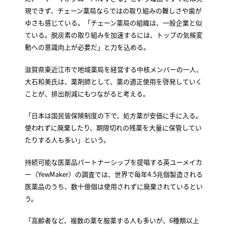
現できず、チェーン薬局ならではの取り組みの難しさや歯が
ゆさも感じている。「チェーン薬局の組織は、一般企業と似
ている。脱炭素の取り組みを加速するには、トップの気候変
動への意識向上が必要だ」と力を込める。
滋賀県東近江市で地域薬局を経営する中核メンバーの一人、
大石和美氏は、薬剤師として、薬の適正使用を啓発していく
ことが、排出削減にもつながると考える。
「日本は国民皆保険制度の下で、処方薬が安価に手に入る。
使われずに廃棄したり、期限切れの残薬を大量に保管してい
たりする人も多い」という。
持続可能な医薬品パートナーシップを提唱する英ユーメイカ
ー（YewMaker）の調査では、世界で毎年4.5兆個製造される
医薬品のうち、数十億個は使用されずに廃棄されているとい
う。
「高齢者など、複数の薬を服薬する人も多いが、6種類以上