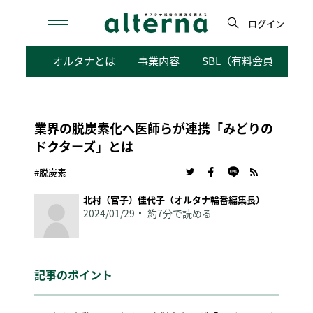
Skip
to
ログイン
content
検
オルタナとは
事業内容
SBL（有料会員向けサ
索
業界の脱炭素化へ医師らが連携「みどりの
ドクターズ」とは
#脱炭素
北村（宮子）佳代子（オルタナ輪番編集長）
2024/01/29
約7分で読める
記事のポイント