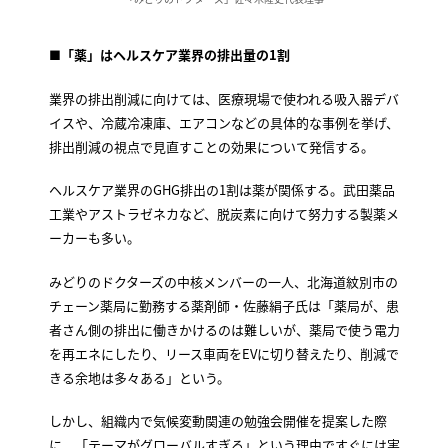
■「薬」はヘルスケア業界の排出量の1割
業界の排出削減に向けては、医療現場で使われる吸入器デバ
イスや、冷蔵冷凍庫、エアコンなどの具体的な事例を挙げ、
排出削減の視点で見直すことの効果について発信する。
ヘルスケア業界のGHG排出の1割は薬が関係する。武田薬品
工業やアストラゼネカなど、脱炭素に向けて努力する製薬メ
ーカーも多い。
みどりのドクターズの中核メンバーの一人、北海道紋別市の
チェーン薬局に勤務する薬剤師・佐藤絹子氏は「薬局が、患
者さん側の排出に働きかけるのは難しいが、薬局で使う電力
を再エネにしたり、リース車両をEVに切り替えたり、削減で
きる余地は多々ある」という。
しかし、組織内で気候変動関連の勉強会開催を提案した際
に、「テーマがグローバルすぎる」という理由ですぐには実