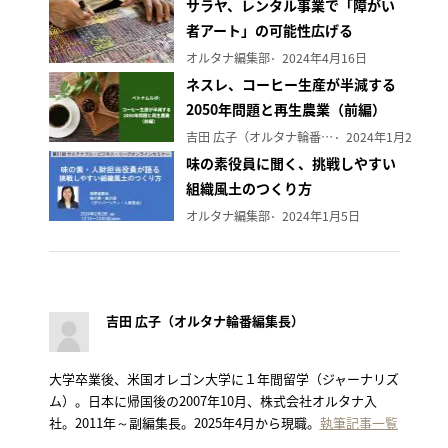
サラヤ、レンタル事業で「障がい
者アート」の可能性広げる
オルタナ編集部
2024年4月16日
ネスレ、コーヒー生産が半減する
2050年問題と再生農業（前編）
吉田 広子（オルタナ輪番編集長）
2024年1月29日
味の素役員に聞く、挑戦しやすい
組織風土のつくり方
オルタナ編集部
2024年1月5日
吉田 広子（オルタナ輪番編集長）
大学卒業後、米国オレゴン大学に１年間留学（ジャーナリズ
ム）。日本に帰国後の2007年10月、株式会社オルタナ入
社。2011年～副編集長。2025年4月から現職。
執筆記事一覧