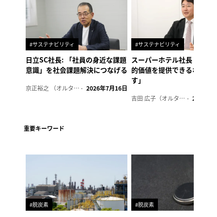
#サステナビリティ
#サステナビリティ
日立SC社長: 「社員の身近な課題
スーパーホテル社長「地域
意識」を社会課題解決につなげる
的価値を提供できるホテル
す」
京正裕之 （オルタナ副編集長）
2026年7月16日
吉田 広子（オルタナ輪番編集長）
2026年6
重要キーワード
#脱炭素
#脱炭素