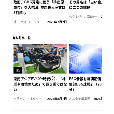
政府、GHG算定に使う「排出原
その異名は「白い金」、リ
単位」を大幅減: 重厚長大産業は
に二つの課題
5割減も
もり ひろし（新語ウォッチャー）
2023年7
池田 真隆 （オルタナ輪番編集長）
2026年7月2日
有料記事一覧
#EV
東南アジアEV40%時代②：「地
ESG情報を毎朝配信「オル
球や環境のため」で買う訳ではな
集部ESG速報」（2026年8
い
分）
京正裕之 （オルタナ副編集長）
2026年8月7日
オルタナ編集部
2026年8月7日