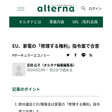
Skip
to
ログイン
content
検
オルタナとは
事業内容
SBL（有料会員向けサ
索
EU、家電の「修理する権利」指令案で合意
#サーキュラーエコノミー
吉田 広子（オルタナ輪番編集長）
2024/02/06
約2分で読める
記事のポイント
欧州議会とEU理事会は家電の「修理する権利」指令
案で合意した