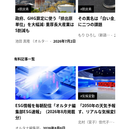
#脱炭素
#脱炭素
政府、GHG算定に使う「排出原
その異名は「白い金」、リ
単位」を大幅減: 重厚長大産業は
に二つの課題
5割減も
もり ひろし（新語ウォッチャー）
2023年7
池田 真隆 （オルタナ輪番編集長）
2026年7月2日
有料記事一覧
#気候変動
ESG情報を毎朝配信「オルタナ編
「2050年の天気予報 Ver.
集部ESG速報」（2026年8月掲載
す、リアルな気候変動の影
分）
北村（宮子）佳代子（オルタナ輪番編集長）
2026年
オルタナ編集部
2026年8月6日