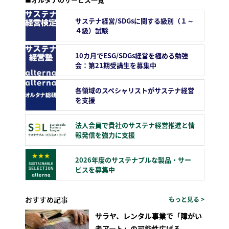
サステナ経営/SDGsに関する級別（１～
４級）試験
10カ月でESG/SDGs経営を極める勉強
会：第21期受講生を募集中
各領域のスペシャリストがサステナ経営
を支援
法人会員で貴社のサステナ経営推進と情
報発信を強力に支援
2026年度のサステナブルな製品・サー
ビスを募集中
おすすめ記事
もっと見る >
サラヤ、レンタル事業で「障がい
者アート」の可能性広げる