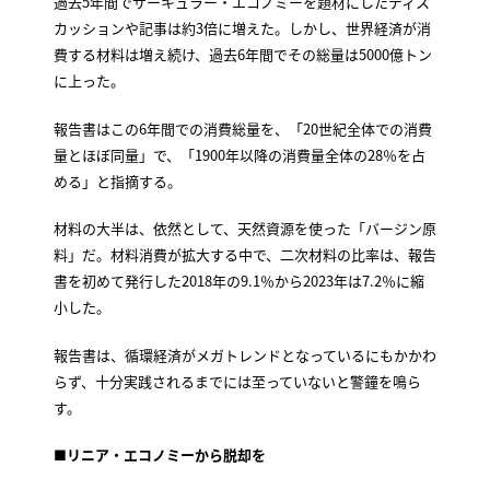
過去5年間でサーキュラー・エコノミーを題材にしたディス
カッションや記事は約3倍に増えた。しかし、世界経済が消
費する材料は増え続け、過去6年間でその総量は5000億トン
に上った。
報告書はこの6年間での消費総量を、「20世紀全体での消費
量とほぼ同量」で、「1900年以降の消費量全体の28％を占
める」と指摘する。
材料の大半は、依然として、天然資源を使った「バージン原
料」だ。材料消費が拡大する中で、二次材料の比率は、報告
書を初めて発行した2018年の9.1％から2023年は7.2％に縮
小した。
報告書は、循環経済がメガトレンドとなっているにもかかわ
らず、十分実践されるまでには至っていないと警鐘を鳴ら
す。
■リニア・エコノミーから脱却を