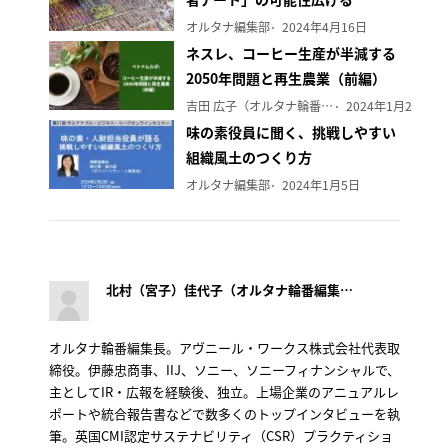
オルタナ編集部
2024年4月16日
ネスレ、コーヒー生産が半減する
2050年問題と再生農業（前編）
吉田 広子（オルタナ輪番編集長）
2024年1月29日
味の素役員に聞く、挑戦しやすい
組織風土のつくり方
オルタナ編集部
2024年1月5日
北村（宮子）佳代子（オルタナ輪番編集長）
オルタナ輪番編集長。アヴニール・ワークス株式会社代表取
締役。伊藤忠商事、IIJ、ソニー、ソニーフィナンシャルで、
主としてIR・広報を経験後、独立。上場企業のアニュアルレ
ポートや統合報告書などで数多くのトップインタビューを執
筆。英国CMI認定サステナビリティ（CSR）プラクティショ