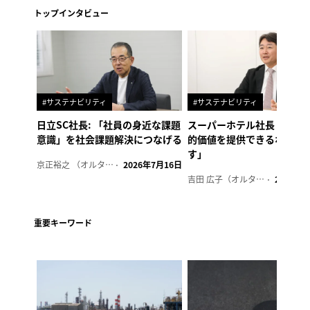
トップインタビュー
#サステナビリティ
#サステナビリティ
日立SC社長: 「社員の身近な課題
スーパーホテル社長「地域
意識」を社会課題解決につなげる
的価値を提供できるホテル
す」
京正裕之 （オルタナ副編集長）
2026年7月16日
吉田 広子（オルタナ輪番編集長）
2026年6
重要キーワード