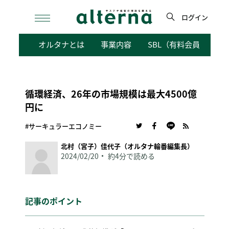
Skip
to
ログイン
content
検
オルタナとは
事業内容
SBL（有料会員向けサ
索
循環経済、26年の市場規模は最大4500億
円に
#サーキュラーエコノミー
北村（宮子）佳代子（オルタナ輪番編集長）
2024/02/20
約4分で読める
記事のポイント