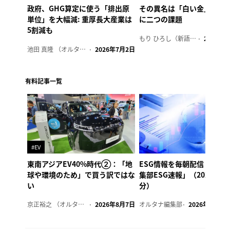
政府、GHG算定に使う「排出原
その異名は「白い金」、リ
単位」を大幅減: 重厚長大産業は
に二つの課題
5割減も
もり ひろし（新語ウォッチャー）
2023年7
池田 真隆 （オルタナ輪番編集長）
2026年7月2日
有料記事一覧
#EV
東南アジアEV40%時代②：「地
ESG情報を毎朝配信「オル
球や環境のため」で買う訳ではな
集部ESG速報」（2026年8
い
分）
京正裕之 （オルタナ副編集長）
2026年8月7日
オルタナ編集部
2026年8月7日