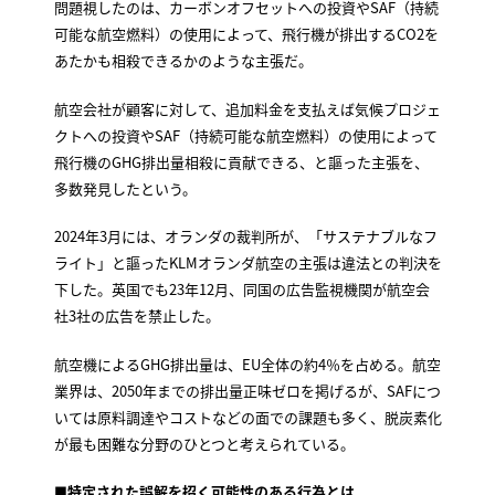
問題視したのは、カーボンオフセットへの投資やSAF（持続
可能な航空燃料）の使用によって、飛行機が排出するCO2を
あたかも相殺できるかのような主張だ。
航空会社が顧客に対して、追加料金を支払えば気候プロジェ
クトへの投資やSAF（持続可能な航空燃料）の使用によって
飛行機のGHG排出量相殺に貢献できる、と謳った主張を、
多数発見したという。
2024年3月には、オランダの裁判所が、「サステナブルなフ
ライト」と謳ったKLMオランダ航空の主張は違法との判決を
下した。英国でも23年12月、同国の広告監視機関が航空会
社3社の広告を禁止した。
航空機によるGHG排出量は、EU全体の約4％を占める。航空
業界は、2050年までの排出量正味ゼロを掲げるが、SAFにつ
いては原料調達やコストなどの面での課題も多く、脱炭素化
が最も困難な分野のひとつと考えられている。
■特定された誤解を招く可能性のある行為とは