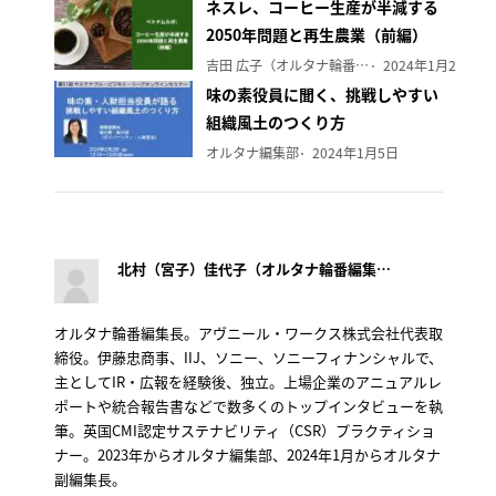
ネスレ、コーヒー生産が半減する
2050年問題と再生農業（前編）
吉田 広子（オルタナ輪番編集長）
2024年1月29日
味の素役員に聞く、挑戦しやすい
組織風土のつくり方
オルタナ編集部
2024年1月5日
北村（宮子）佳代子（オルタナ輪番編集長）
オルタナ輪番編集長。アヴニール・ワークス株式会社代表取
締役。伊藤忠商事、IIJ、ソニー、ソニーフィナンシャルで、
主としてIR・広報を経験後、独立。上場企業のアニュアルレ
ポートや統合報告書などで数多くのトップインタビューを執
筆。英国CMI認定サステナビリティ（CSR）プラクティショ
ナー。2023年からオルタナ編集部、2024年1月からオルタナ
副編集長。