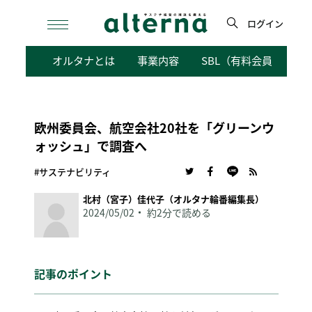
Skip
to
ログイン
content
検
オルタナとは
事業内容
SBL（有料会員向けサ
索
欧州委員会、航空会社20社を「グリーンウ
ォッシュ」で調査へ
#サステナビリティ
北村（宮子）佳代子（オルタナ輪番編集長）
2024/05/02
約2分で読める
記事のポイント