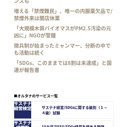
ンズも
増える「禁煙難民」、唯一の内服薬欠品で/
禁煙外来は開店休業
「大規模木質バイオマスがPM2.5汚染の元
凶に」NGOが警鐘
徴兵制が始まったミャンマー、分断の中で
も活動は続く
「SDGs、このままでは8割は未達成」と国
連が報告書
■オルタナのサービス一覧
サステナ経営/SDGsに関する級別（１～
４級）試験
10カ月でESG/SDGs経営を極める勉強