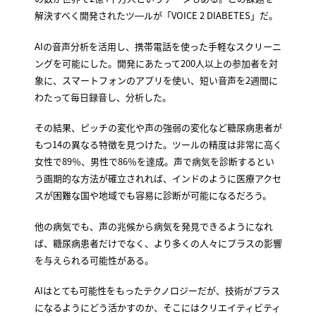
解決すべく開発されたツ―ルが「VOICE 2 DIABETES」だ。
AIの音声分析を活用し、携帯電話を使った手軽なスクリーニ
ングを可能にした。開発にあたって200人以上の参加者を対
象に、スマートフォンのアプリを使い、短い音声を2週間に
わたって毎日録音し、分析した。
その結果、ピッチの変化や声の強弱の変化など糖尿病患者が
もつ14の異なる特徴を見つけた。ツールの精度は非常に高く
女性で89％、男性で86％を達成。声で病気を診断するとい
う画期的な方法が確立されれば、インドのように医療アクセ
スが困難な国や地域でも容易に診断が可能になるだろう。
他の病気でも、声の兆候から病気を発見できるようになれ
ば、糖尿病患者だけでなく、より多くの人々にプラスの影響
を与えられる可能性がある。
AIはとても可能性をもったテクノロジーだが、技術がプラス
になるようにどう活かすのか、そこにはクリエイティビティ