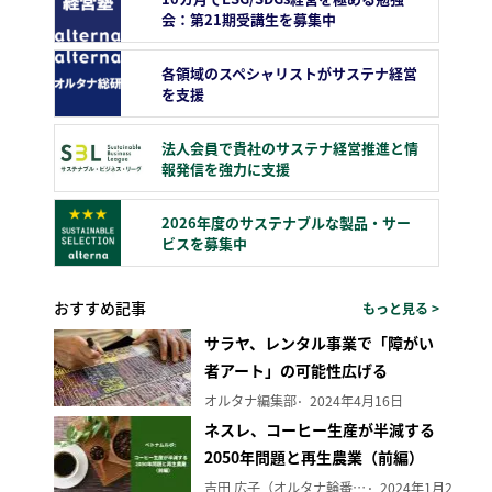
会：第21期受講生を募集中
各領域のスペシャリストがサステナ経営
を支援
法人会員で貴社のサステナ経営推進と情
報発信を強力に支援
2026年度のサステナブルな製品・サー
ビスを募集中
おすすめ記事
もっと見る >
サラヤ、レンタル事業で「障がい
者アート」の可能性広げる
オルタナ編集部
2024年4月16日
ネスレ、コーヒー生産が半減する
2050年問題と再生農業（前編）
吉田 広子（オルタナ輪番編集長）
2024年1月29日