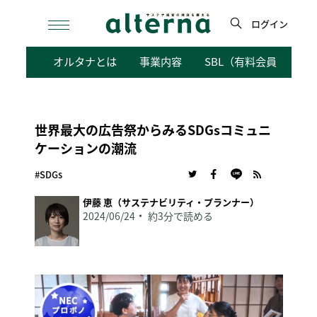
Skip
to
ログイン
content
検
オルタナとは
事業内容
SBL（有料会員向けサ
索
世界最大の広告祭からみるSDGsコミュニ
ケーションの潮流
#SDGs
伊藤 恵（サステナビリティ・プランナー）
2024/06/24
約3分で読める