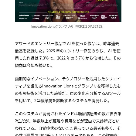
Innovation Lionsグランプリの「VOICE 2 DIABETES」
アワードのエントリー作品で AI を使った作品は、昨年過去
最高を記録した。2023 年のエントリー作品のうち、 AI を使
用した作品は 7.3% で、2022 年の 3.7% から倍増した。その
傾向は今年も続いた。
画期的なイノベーション、テクノロジーを活用したクリエイ
ティブを讃えるInnovation Lionsでグランプリを獲得したも
のもAI技術を活用した施策だ。声の変化を分析するAIツール
を用いて、2型糖尿病を診断するシステムを開発した。
このシステムが開発されたインドは糖尿病患者の数が世界第
2位だが、半数以上が距離や費用などが理由で未診断だとい
われている。自覚症状のないまま患っている患者も多く、そ
の数が世界で2億4千万人というデータもある。この課題を