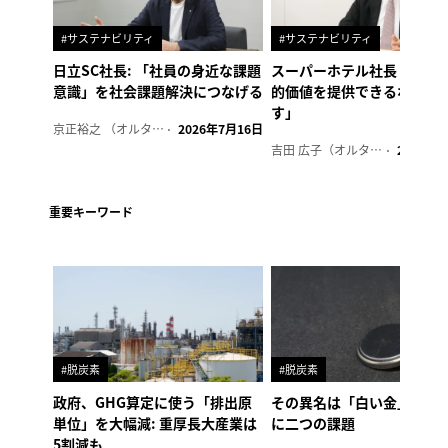
#サステナビリティ
#サステナビリティ
日立SC社長: 「社員の身近な課題
スーパーホテル社長「地域
意識」を社会課題解決につなげる
的価値を提供できるホテル
す」
京正裕之 （オルタナ副編集長）
2026年7月16日
吉田 広子（オルタナ輪番編集長）
2026年6
重要キーワード
#脱炭素
#脱炭素
政府、GHG算定に使う「排出原
その異名は「白い金」、リ
単位」を大幅減: 重厚長大産業は
に二つの課題
5割減も