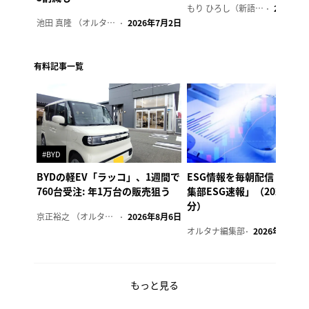
もり ひろし（新語ウォッチャー）
2023年7
池田 真隆 （オルタナ輪番編集長）
2026年7月2日
有料記事一覧
#BYD
BYDの軽EV「ラッコ」、1週間で
ESG情報を毎朝配信「オル
760台受注: 年1万台の販売狙う
集部ESG速報」（2026年8
分）
京正裕之 （オルタナ副編集長）
2026年8月6日
オルタナ編集部
2026年8月6日
もっと見る