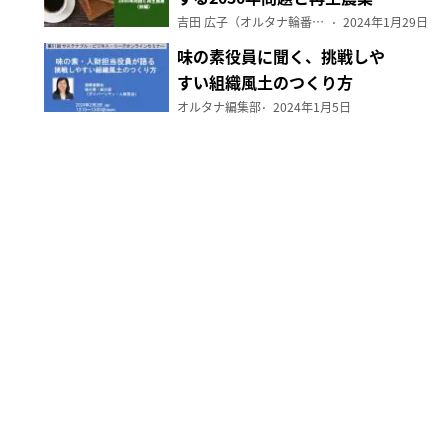
（前編）
吉田 広子（オルタナ輪番編集長）
2024年1月29日
味の素役員に聞く、挑戦しや
すい組織風土のつくり方
オルタナ編集部
2024年1月5日