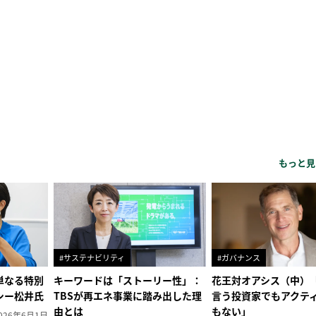
もっと見
#サステナビリティ
#ガバナンス
単なる特別
キーワードは「ストーリー性」：
花王対オアシス（中）
シー松井氏
TBSが再エネ事業に踏み出した理
言う投資家でもアクテ
由とは
もない」
026年6月1日