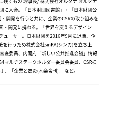
に残すもの 理事長/ 株式会社オルタナ オルタナ
本財団に入会。「日本財団図書館」・「日本財団公
企画・開発を行うと共に、企業のCSRの取り組みを
の企画・開発に携わる。「世界を変えるデザイン
ューサー。日本財団を2016年9月に退職、企
を行うため株式会社sinKA(シンカ)を立ち上
業審査委員、内閣府「新しい公共推進会議」情報
4マルチステークホルダー委員会委員、CSR検
ト｣ 、「企業と震災(木楽舎刊)」 など。