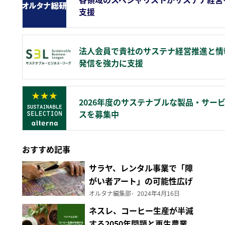
支援
法人会員で貴社のサステナ経営推進と情
発信を強力に支援
2026年度のサステナブルな製品・サー
スを募集中
おすすめ記事
サラヤ、レンタル事業で「障
がい者アート」の可能性広げ
る
オルタナ編集部
2024年4月16日
ネスレ、コーヒー生産が半減
する2050年問題と再生農業