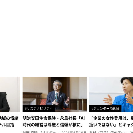
#サステナビリティ
#ジェンダー/DE＆I
地域の情緒
明治安田生命保険・永島社長「AI
「企業の女性登用は、
テル目指
時代の経営は尊厳と信頼が核に」
扱いではない」とキャ
池田 真隆 （オルタナ輪番編集長）
2026年6月18日
北村（宮子）佳代子（オルタナ輪番編集長）
2