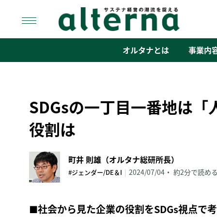
Skip
to
content
オルタナ
「サステナ経営」の潮流を捉える
オルタナとは
事業内
SDGsの一丁目一番地は
役割は
町井 則雄（オルタナ総研所長）
|
2024/07/04
約2分で読め
#ジェンダー/DE＆I
■
社会から見た企業の役割をSDGs視点で考え