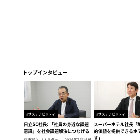
トップインタビュー
#サステナビリティ
#サステナビリティ
日立SC社長: 「社員の身近な課題
スーパーホテル社長「
意識」を社会課題解決につなげる
的価値を提供できるホ
す」
京正裕之 （オルタナ副編集長）
2026年7月16日