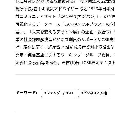
株式会社シンカ 代表取締役社長/一般財団法人 22世紀
総研所長/岩手町政策アドバイザー など 1993年日
益コミュニティサイト『CANPAN(カンパン)』」の
可視化するデータベース「CANPAN CSRプラス」
展」、「未来を変えるデザイン展」の企画・総合プロデ
業の社会課題解決型ビジネス創出のサポートやCSR支援
げ、現在に至る。経産省 地域新成長産業創出促進事
開示・発信基盤に関するワーキング・グループ委員、G
定委員会 委員等を歴任。著書(共著) ｢CSR検定テキス
キーワード:
#ジェンダー/DE＆I
#ビジネスと人権