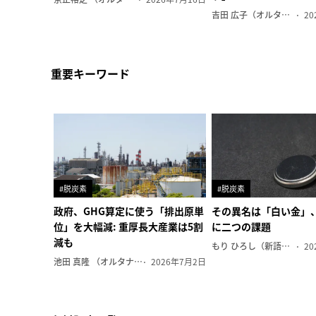
吉田 広子（オルタナ輪番編集長）
20
重要キーワード
#脱炭素
#脱炭素
政府、GHG算定に使う「排出原単
その異名は「白い金」
位」を大幅減: 重厚長大産業は5割
に二つの課題
減も
もり ひろし（新語ウォッチャー）
20
池田 真隆 （オルタナ輪番編集長）
2026年7月2日