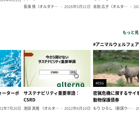
長濱 慎（オルタナ副編集長）
2026年5月21日
吉田 広子（オルタナ輪番編集長）
20
もっと見
#アニマルウェルフェア
#ESG
ォーターポ
サステナビリティ重要単語：
密猟危機に瀕するサイ
CSRD
動物保護債券
22年7月20日
池田 真隆 （オルタナ輪番編集長）
2022年6月10日
もり ひろし（新語ウォッチャー）
2