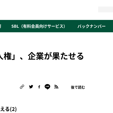
検
索
容
SBL（有料会員向けサービス）
バックナンバー
「人権」、企業が果たせる
後で読む
る
る(2)