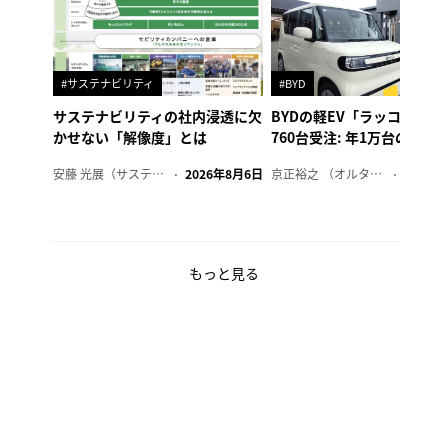
#サステナビリティ
#BYD
サステナビリティの社内浸透に欠
BYDの軽EV「ラッコ」、1
かせない「解像度」とは
760台受注: 年1万台の販売
安藤 光展（サステナビリティ・コンサルタント）
2026年8月6日
京正裕之 （オルタナ副編集長）
2026年
もっと見る