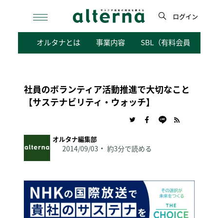
Skip
to
ログイン
content
検
オルタナとは
事業内容
SBL（有料会員向けサ
索
社員のボランティア活動推進で大切なこと
【サステナビリティ・ウォッチ】
オルタナ編集部
2014/09/03
約3分で読める