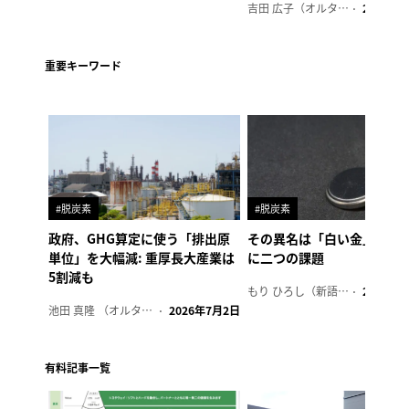
吉田 広子（オルタナ輪番編集長）
2026年6
重要キーワード
#脱炭素
#脱炭素
政府、GHG算定に使う「排出原
その異名は「白い金」、リ
単位」を大幅減: 重厚長大産業は
に二つの課題
5割減も
もり ひろし（新語ウォッチャー）
2023年7
池田 真隆 （オルタナ輪番編集長）
2026年7月2日
有料記事一覧