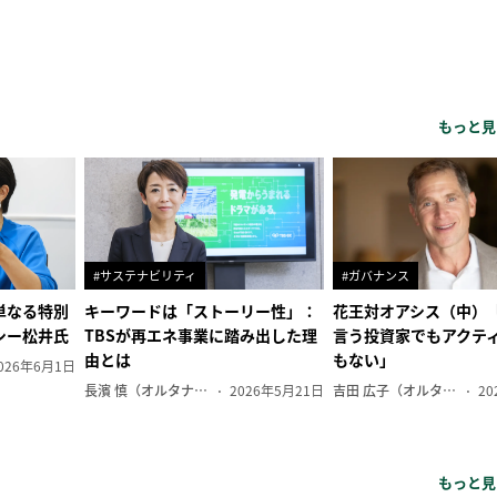
もっと見
#サステナビリティ
#ガバナンス
単なる特別
キーワードは「ストーリー性」：
花王対オアシス（中）
シー松井氏
TBSが再エネ事業に踏み出した理
言う投資家でもアクテ
由とは
もない」
026年6月1日
長濱 慎（オルタナ副編集長）
2026年5月21日
吉田 広子（オルタナ輪番編集長）
20
もっと見