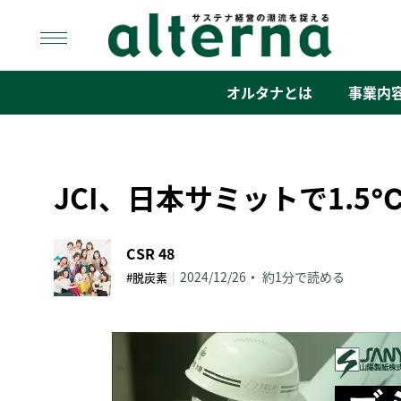
Skip
to
content
オルタナ
「サステナ経営」の潮流を捉える
オルタナとは
事業内
JCI、日本サミットで1.
CSR 48
|
2024/12/26
約1分で読める
#脱炭素