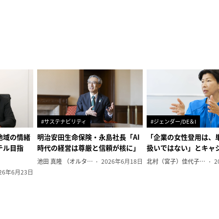
#サステナビリティ
#ジェンダー/DE＆I
地域の情緒
明治安田生命保険・永島社長「AI
「企業の女性登用は、
テル目指
時代の経営は尊厳と信頼が核に」
扱いではない」とキャ
池田 真隆 （オルタナ輪番編集長）
2026年6月18日
北村（宮子）佳代子（オルタナ輪番編集長）
2
26年6月23日