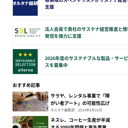
支援
法人会員で貴社のサステナ経営推進と情
発信を強力に支援
2026年度のサステナブルな製品・サー
スを募集中
おすすめ記事
サラヤ、レンタル事業で「障
がい者アート」の可能性広げ
る
オルタナ編集部
2024年4月16日
ネスレ、コーヒー生産が半減
する2050年問題と再生農業