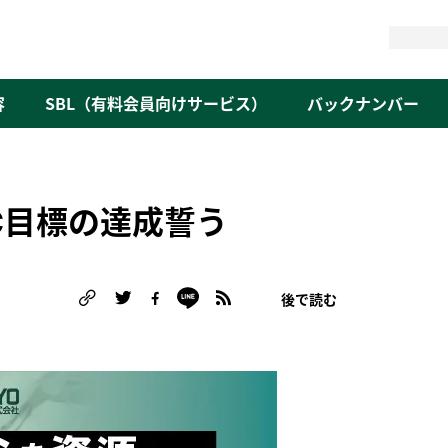
検
索
容
SBL（有料会員向けサービス）
バックナンバー
5℃目標の達成誓う
後で読む