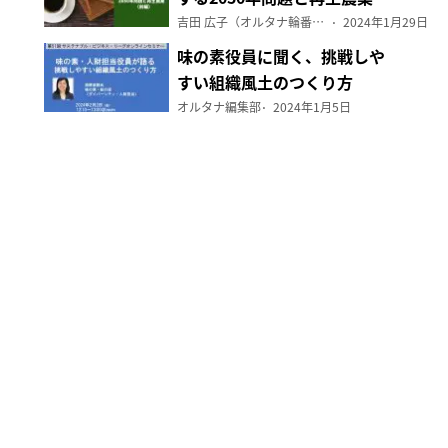
（前編）
吉田 広子（オルタナ輪番編集長）
2024年1月29日
味の素役員に聞く、挑戦しや
すい組織風土のつくり方
オルタナ編集部
2024年1月5日