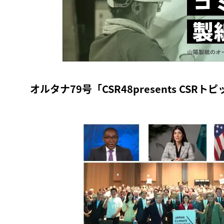
オルタナ79号「CSR48presents CSRト