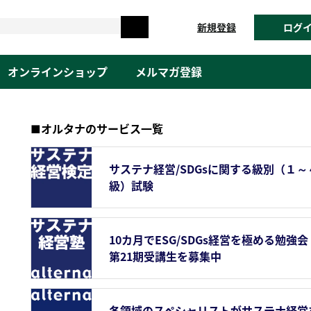
新規登録
ログ
オンラインショップ
メルマガ登録
■オルタナのサービス一覧
サステナ経営/SDGsに関する級別（１～
級）試験
10カ月でESG/SDGs経営を極める勉強会
第21期受講生を募集中
各領域のスペシャリストがサステナ経営