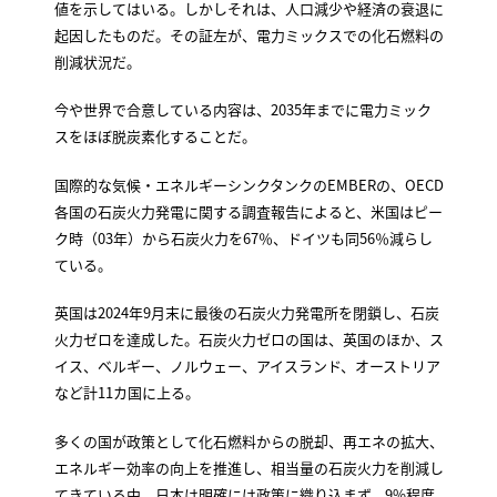
値を示してはいる。しかしそれは、人口減少や経済の衰退に
起因したものだ。その証左が、電力ミックスでの化石燃料の
削減状況だ。
今や世界で合意している内容は、2035年までに電力ミック
スをほぼ脱炭素化することだ。
国際的な気候・エネルギーシンクタンクのEMBERの、OECD
各国の石炭火力発電に関する調査報告によると、米国はピー
ク時（03年）から石炭火力を67％、ドイツも同56％減らし
ている。
英国は2024年9月末に最後の石炭火力発電所を閉鎖し、石炭
火力ゼロを達成した。石炭火力ゼロの国は、英国のほか、ス
イス、ベルギー、ノルウェー、アイスランド、オーストリア
など計11カ国に上る。
多くの国が政策として化石燃料からの脱却、再エネの拡大、
エネルギー効率の向上を推進し、相当量の石炭火力を削減し
てきている中、日本は明確には政策に織り込まず、9%程度