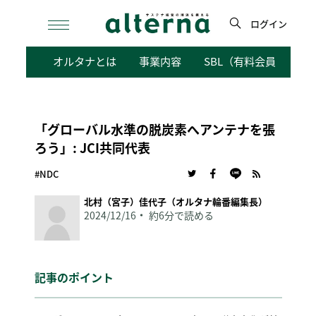
Skip
to
ログイン
content
検
オルタナとは
事業内容
SBL（有料会員向けサ
索
「グローバル水準の脱炭素へアンテナを張
ろう」: JCI共同代表
#NDC
北村（宮子）佳代子（オルタナ輪番編集長）
2024/12/16
約6分で読める
記事のポイント