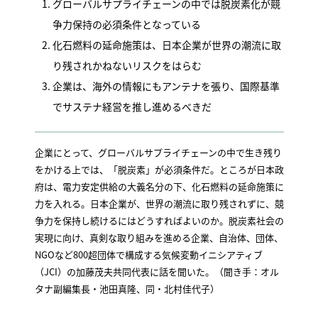
グローバルサプライチェーンの中では脱炭素化が競
争力保持の必須条件となっている
化石燃料の延命施策は、日本企業が世界の潮流に取
り残されかねないリスクをはらむ
企業は、海外の情報にもアンテナを張り、国際基準
でサステナ経営を推し進めるべきだ
企業にとって、グローバルサプライチェーンの中で生き残り
をかける上では、「脱炭素」が必須条件だ。ところが日本政
府は、電力安定供給の大義名分の下、化石燃料の延命施策に
力を入れる。日本企業が、世界の潮流に取り残されずに、競
争力を保持し続けるにはどうすればよいのか。脱炭素社会の
実現に向け、真剣な取り組みを進める企業、自治体、団体、
NGOなど800超団体で構成する気候変動イニシアティブ
（JCI）の加藤茂夫共同代表に話を聞いた。（聞き手：オル
タナ副編集長・池田真隆、同・北村佳代子）