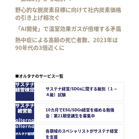
野心的な脱炭素目標に向けて社内炭素価格
の引き上げ相次ぐ
「AI開発」で温室効果ガスが倍増する矛盾
熱中症による高齢の死亡者数、2023年は
90年代の3倍近くに
■オルタナのサービス一覧
サステナ経営/SDGsに関する級別（１～
４級）試験
10カ月でESG/SDGs経営を極める勉強
会：第21期受講生を募集中
各領域のスペシャリストがサステナ経営
を支援