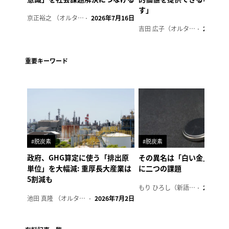
す」
京正裕之 （オルタナ副編集長）
2026年7月16日
吉田 広子（オルタナ輪番編集長）
2026年6
重要キーワード
#脱炭素
#脱炭素
政府、GHG算定に使う「排出原
その異名は「白い金」、リ
単位」を大幅減: 重厚長大産業は
に二つの課題
5割減も
もり ひろし（新語ウォッチャー）
2023年7
池田 真隆 （オルタナ輪番編集長）
2026年7月2日