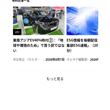
有料記事一覧
#EV
東南アジアEV40%時代②：「地
ESG情報を毎朝配信「オル
球や環境のため」で買う訳ではな
集部ESG速報」（2026年8
い
分）
京正裕之 （オルタナ副編集長）
2026年8月7日
オルタナ編集部
2026年8月7日
もっと見る