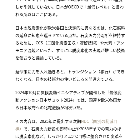
しか削減していない。日本がOECDで「最低レベル」と言わ
れる所以はここにある。
日本の脱炭素化が欧米各国と決定的に異なるのは、化石燃料
の延命に知恵を巡らせている点だ。石炭火力発電所を維持す
るために、CCS（二酸化炭素回収・貯留技術）や水素・アン
モニア混焼といった、すぐには脱炭素化の実現が難しい技術
を使おうと議論している。
延命策に力を入れ過ぎると、トランジション（移行）ができ
なくなる。日本の技術力の使いどころを間違えている。
2024年10月に気候変動イニシアティブが開催した「気候変
動アクション日本サミット2024」では、国連や欧米各国か
ら日本政府への叱咤激励が相次いだ。
その内容は、2025年に提出する次期
NDC（国別の削減目
標）
で、石炭火力新設の即時中止や2035年までの電力のほ
ぼ脱炭素化など、しっかりと1.5℃目標に整合させた変革を