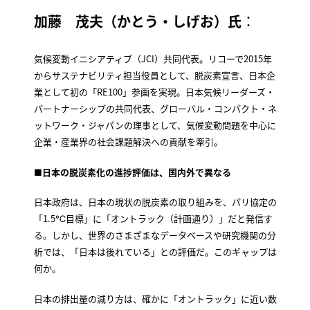
加藤 茂夫（かとう・しげお）氏
：
気候変動イニシアティブ（JCI）共同代表。リコーで2015年
からサステナビリティ担当役員として、脱炭素宣言、日本企
業として初の「RE100」参画を実現。日本気候リーダーズ・
パートナーシップの共同代表、グローバル・コンパクト・ネ
ットワーク・ジャパンの理事として、気候変動問題を中心に
企業・産業界の社会課題解決への貢献を牽引。
■日本の脱炭素化の進捗評価は、国内外で異なる
日本政府は、日本の現状の脱炭素の取り組みを、パリ協定の
「1.5℃目標」に「オントラック（計画通り）」だと発信す
る。しかし、世界のさまざまなデータベースや研究機関の分
析では、「日本は後れている」との評価だ。このギャップは
何か。
日本の排出量の減り方は、確かに「オントラック」に近い数