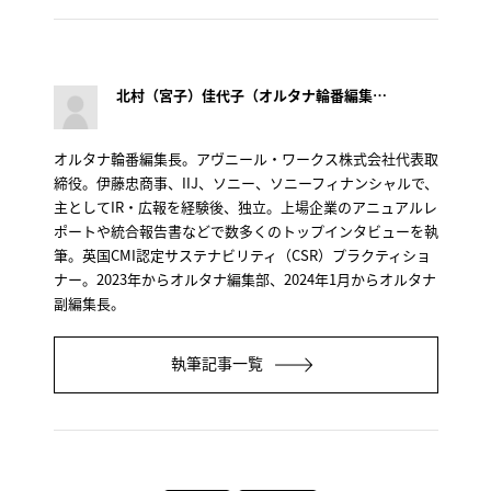
北村（宮子）佳代子（オルタナ輪番編集長）
オルタナ輪番編集長。アヴニール・ワークス株式会社代表取
締役。伊藤忠商事、IIJ、ソニー、ソニーフィナンシャルで、
主としてIR・広報を経験後、独立。上場企業のアニュアルレ
ポートや統合報告書などで数多くのトップインタビューを執
筆。英国CMI認定サステナビリティ（CSR）プラクティショ
ナー。2023年からオルタナ編集部、2024年1月からオルタナ
副編集長。
執筆記事一覧