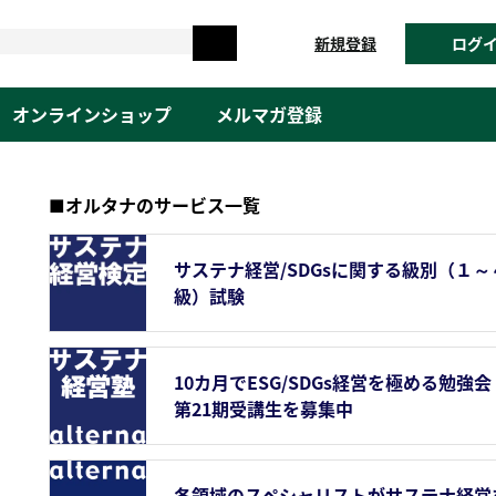
新規登録
ログ
オンラインショップ
メルマガ登録
■オルタナのサービス一覧
サステナ経営/SDGsに関する級別（１～
級）試験
10カ月でESG/SDGs経営を極める勉強会
第21期受講生を募集中
各領域のスペシャリストがサステナ経営