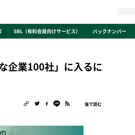
検
索
容
SBL（有料会員向けサービス）
バックナンバー
な企業100社」に入るに
後で読む
る