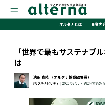
Skip
to
content
オルタナ
「サステナ経営」の潮流を捉える
オルタナとは
事業内
「世界で最もサステナブル
は
池田 真隆 （オルタナ輪番編集長）
|
2025/03/05
約2分で読め
#サステナビリティ