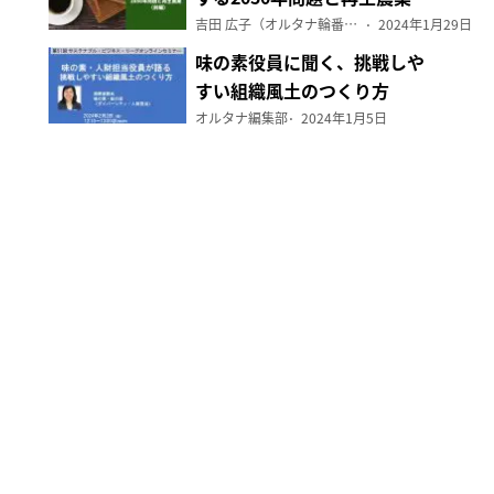
（前編）
吉田 広子（オルタナ輪番編集長）
2024年1月29日
味の素役員に聞く、挑戦しや
すい組織風土のつくり方
オルタナ編集部
2024年1月5日