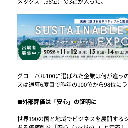
メックス（98位）の3社が入った。
グローバル100に選ばれた企業は何が違う
スは通算6度目で昨年の100位から98位に
■
外部評価は「安心」の証明に
世界190の国と地域でビジネスを展開する
ある価値観を「安心（anshin）」と定