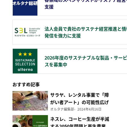
支援
法人会員で貴社のサステナ経営推進と情
発信を強力に支援
2026年度のサステナブルな製品・サー
スを募集中
おすすめ記事
サラヤ、レンタル事業で「障
がい者アート」の可能性広げ
る
オルタナ編集部
2024年4月16日
ネスレ、コーヒー生産が半減
する2050年問題と再生農業