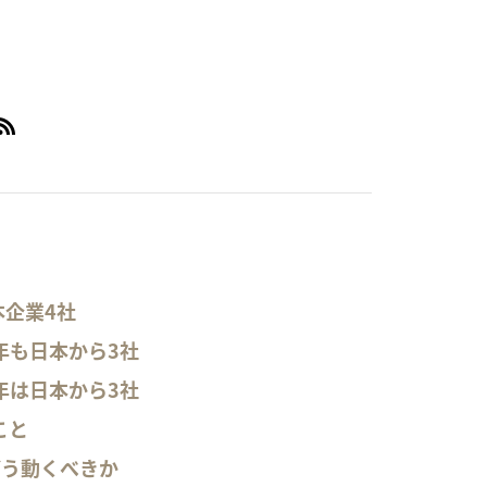
本企業4社
年も日本から3社
年は日本から3社
こと
どう動くべきか