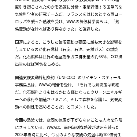
度引き起こされたのかを迅速に分析・定量評価する国際的な
気候科学者の研究チームだ。フランスをはじめとする西ヨー
ロッパを襲った熱波を受け、WWAの気候科学者らは、「気
候変動がなければあり得なかった」と強調した。
国連によると、こうした気候変動の要因に最も大きな影響を
与えているのが化石燃料（石炭、石油、天然ガス）の燃焼
だ。化石燃料は世界の温室効果ガス排出量の約68％、CO2排
出量のほぼ90％を占める。
国連気候変動枠組条約（UNFCCC）のサイモン・スティール
事務局長は、WWAの報告を受け、「それでも解決策は明確
だ。化石燃料よりもはるかに安価になったクリーンエネルギ
ーへの移行を加速させること、そして森林を保護し、気候変
動への耐性を高めることだ」とコメントした。
今回の熱波では、夜間の気温が下がらないことも人々を危険
にさらしている。WWAは、前回深刻な熱波が欧州を襲った
2003年当時に比べ、今回のような夜間の気温は約100倍発生