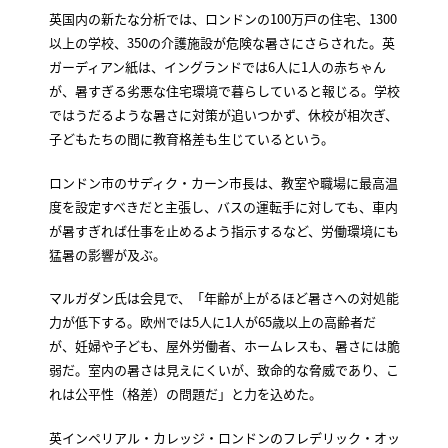
英国内の新たな分析では、ロンドンの100万戸の住宅、1300
以上の学校、350の介護施設が危険な暑さにさらされた。英
ガーディアン紙は、イングランドでは6人に1人の赤ちゃん
が、暑すぎる劣悪な住宅環境で暮らしていると報じる。学校
ではうだるような暑さに対策が追いつかず、休校が相次ぎ、
子どもたちの間に教育格差も生じているという。
ロンドン市のサディク・カーン市長は、教室や職場に最高温
度を設定すべきだと主張し、バスの運転手に対しても、車内
が暑すぎれば仕事を止めるよう指示するなど、労働環境にも
猛暑の影響が及ぶ。
マルガダン氏は会見で、「年齢が上がるほど暑さへの対処能
力が低下する。欧州では5人に1人が65歳以上の高齢者だ
が、妊婦や子ども、屋外労働者、ホームレスも、暑さには脆
弱だ。室内の暑さは見えにくいが、致命的な脅威であり、こ
れは公平性（格差）の問題だ」と力を込めた。
英インペリアル・カレッジ・ロンドンのフレデリック・オッ