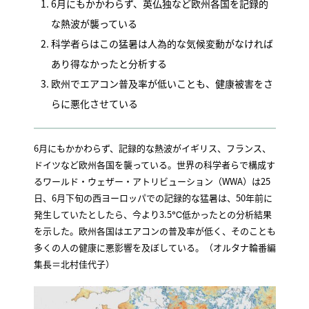
6月にもかかわらず、英仏独など欧州各国を記録的
な熱波が襲っている
科学者らはこの猛暑は人為的な気候変動がなければ
あり得なかったと分析する
欧州でエアコン普及率が低いことも、健康被害をさ
らに悪化させている
6月にもかかわらず、記録的な熱波がイギリス、フランス、
ドイツなど欧州各国を襲っている。世界の科学者らで構成す
るワールド・ウェザー・アトリビューション（WWA）は25
日、6月下旬の西ヨーロッパでの記録的な猛暑は、50年前に
発生していたとしたら、今より3.5℃低かったとの分析結果
を示した。欧州各国はエアコンの普及率が低く、そのことも
多くの人の健康に悪影響を及ぼしている。（オルタナ輪番編
集長＝北村佳代子）