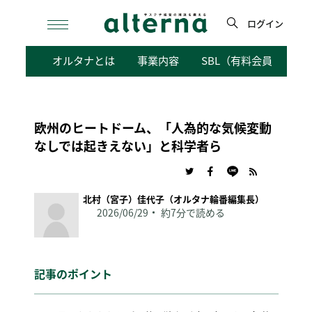
Skip
to
ログイン
content
検
オルタナとは
事業内容
SBL（有料会員向けサ
索
欧州のヒートドーム、「人為的な気候変動
なしでは起きえない」と科学者ら
北村（宮子）佳代子（オルタナ輪番編集長）
2026/06/29
約7分で読める
記事のポイント