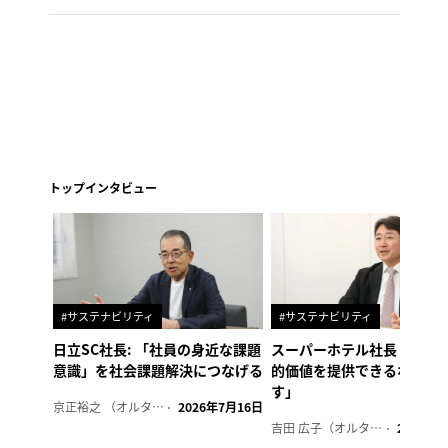
トップインタビュー
#サステナビリティ
#サステナビリティ
日立SC社長: 「社員の身近な課題
スーパーホテル社長「地域
意識」を社会課題解決につなげる
的価値を提供できるホテル
す」
京正裕之 （オルタナ副編集長）
2026年7月16日
吉田 広子（オルタナ輪番編集長）
2026年6