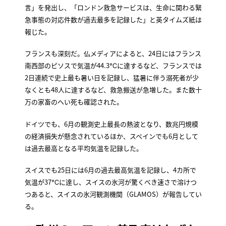
言」を発出し、「ロンドン救急サービスは、生命に関わる緊
急事態の対応件数が過去最多を記録した」と英タイムズ紙は
報じた。
フランスも深刻だ。仏メディアによると、24日にはフランス
南西部のピソスで気温が44.3℃に達するなど、フランスでは
2日連続で史上最も暑い日を記録し、猛暑に伴う溺死者が少
なくとも48人に達するなど、救急搬送が急増した。また数十
万の家畜のへい死も確認された。
ドイツでも、6月の観測史上最長の熱波となり、数兆円規模
の経済損失が懸念されているほか、スペインでも6月として
は過去最高となる平均気温を記録した。
スイスでも25日には6月の過去最高気温を記録し、4カ所で
気温が37℃に達し、スイスの氷河が驚くべき速さで溶けつ
つあると、スイスの氷河観測機関（GLAMOS）が報告してい
る。