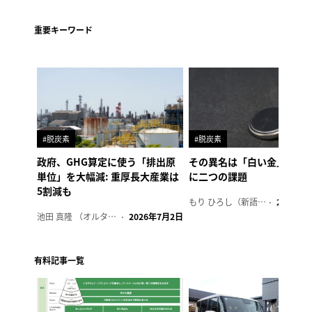
重要キーワード
#脱炭素
#脱炭素
政府、GHG算定に使う「排出原
その異名は「白い金」、リ
単位」を大幅減: 重厚長大産業は
に二つの課題
5割減も
もり ひろし（新語ウォッチャー）
2023年7
池田 真隆 （オルタナ輪番編集長）
2026年7月2日
有料記事一覧