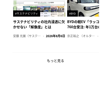
#サステナビリティ
#BYD
サステナビリティの社内浸透に欠
BYDの軽EV「ラッコ」、1
かせない「解像度」とは
760台受注: 年1万台の販売
安藤 光展（サステナビリティ・コンサルタント）
2026年8月6日
京正裕之 （オルタナ副編集長）
2026年
もっと見る