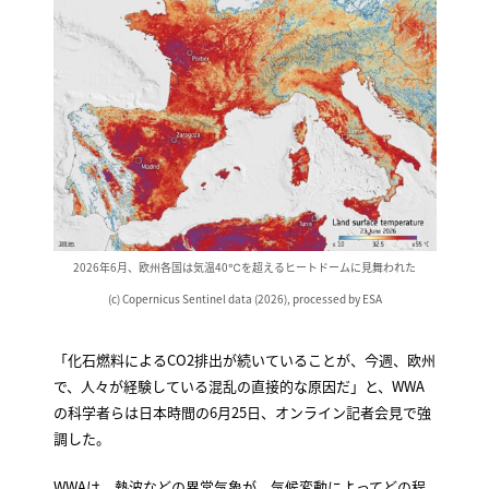
2026年6月、欧州各国は気温40℃を超えるヒートドームに見舞われた
(c) Copernicus Sentinel data (2026), processed by ESA
「化石燃料によるCO2排出が続いていることが、今週、欧州
で、人々が経験している混乱の直接的な原因だ」と、WWA
の科学者らは日本時間の6月25日、オンライン記者会見で強
調した。
WWAは、熱波などの異常気象が、気候変動によってどの程