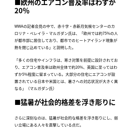
■欧州のエアコン普及率はわずか
20％
WWAの記者会見の中で、赤十字・赤新月気候センターのカ
ロリナ・ペレイラ・マルガダン氏は、「欧州では約75%の人
が都市部に居住しており、都市でのヒートアイランド現象が
熱を閉じ込めている」と説明した。
「多くの住宅やインフラは、寒さ対策を前提に設計されてお
り、エアコン普及率は欧州全体で約20%、英国に至ってはわ
ずか5%程度に留まっている。大部分の住宅にエアコンが設
置されている日本や米国とは、暑さへの対応状況が大きく異
なる」（マルガダン氏）
■
猛暑が社会的格差を浮き彫りに
さらに深刻なのは、猛暑が社会的な格差を浮き彫りにし、弱
い立場にある人々を直撃している点だ。