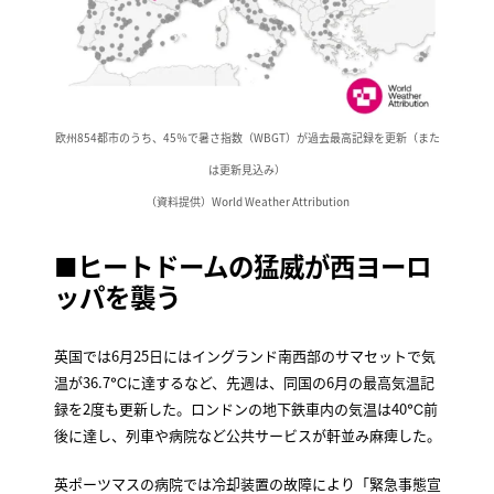
欧州854都市のうち、45％で暑さ指数（WBGT）が過去最高記録を更新（また
は更新見込み）
（資料提供）World Weather Attribution
■ヒートドームの猛威が西ヨーロ
ッパを襲う
英国では6月25日にはイングランド南西部のサマセットで気
温が36.7℃に達するなど、先週は、同国の6月の最高気温記
録を2度も更新した。ロンドンの地下鉄車内の気温は40℃前
後に達し、列車や病院など公共サービスが軒並み麻痺した。
英ポーツマスの病院では冷却装置の故障により「緊急事態宣