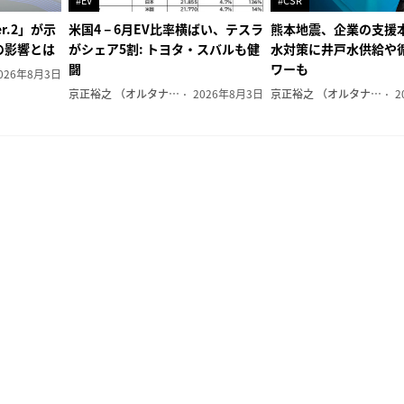
#EV
#CSR
r.2」が示
米国4－6月EV比率横ばい、テスラ
熊本地震、企業の支援本
の影響とは
がシェア5割: トヨタ・スバルも健
水対策に井戸水供給や
闘
ワーも
026年8月3日
京正裕之 （オルタナ副編集長）
2026年8月3日
京正裕之 （オルタナ副編集長）
2