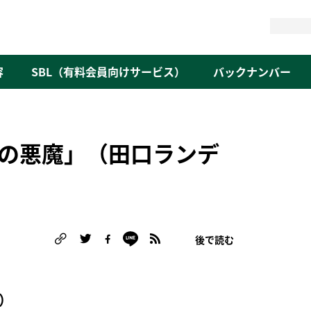
検
索
容
SBL（有料会員向けサービス）
バックナンバー
識の悪魔」（田口ランデ
後で読む
）