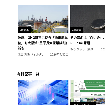
#脱炭素
#脱炭素
政府、GHG算定に使う「排出原単
その異名は「白い金」
位」を大幅減: 重厚長大産業は5割
に二つの課題
減も
もり ひろし（新語ウォッチャー）
20
池田 真隆 （オルタナ輪番編集長）
2026年7月2日
有料記事一覧