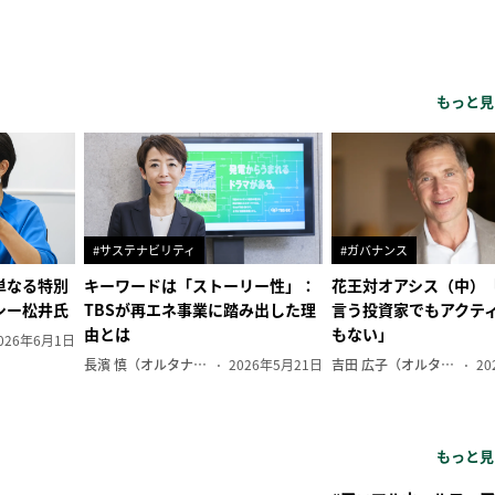
もっと見
#サステナビリティ
#ガバナンス
単なる特別
キーワードは「ストーリー性」：
花王対オアシス（中）
シー松井氏
TBSが再エネ事業に踏み出した理
言う投資家でもアクテ
由とは
もない」
026年6月1日
長濱 慎（オルタナ副編集長）
2026年5月21日
吉田 広子（オルタナ輪番編集長）
20
もっと見