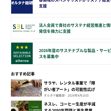
支援
法人会員で貴社のサステナ経営推進と情
発信を強力に支援
2026年度のサステナブルな製品・サー
スを募集中
おすすめ記事
サラヤ、レンタル事業で「障
がい者アート」の可能性広げ
る
オルタナ編集部
2024年4月16日
ネスレ、コーヒー生産が半減
する2050年問題と再生農業