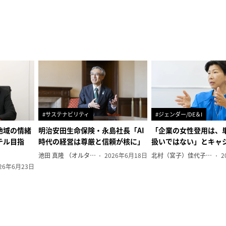
#サステナビリティ
#ジェンダー/DE＆I
地域の情緒
明治安田生命保険・永島社長「AI
「企業の女性登用は、
テル目指
時代の経営は尊厳と信頼が核に」
扱いではない」とキャ
池田 真隆 （オルタナ輪番編集長）
2026年6月18日
北村（宮子）佳代子（オルタナ輪番編集長）
2
26年6月23日