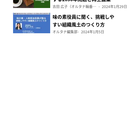
（前編）
吉田 広子（オルタナ輪番編集長）
2024年1月29日
味の素役員に聞く、挑戦しや
すい組織風土のつくり方
オルタナ編集部
2024年1月5日