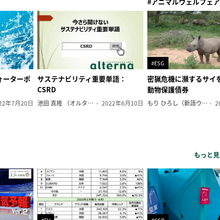
#アニマルウェルフェア
#ESG
ォーターポ
サステナビリティ重要単語：
密猟危機に瀕するサイ
CSRD
動物保護債券
22年7月20日
池田 真隆 （オルタナ輪番編集長）
2022年6月10日
もり ひろし（新語ウォッチャー）
2
もっと見