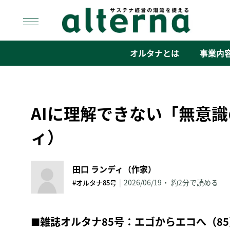
Skip
to
content
オルタナ
「サステナ経営」の潮流を捉える
オルタナとは
事業内
AIに理解できない「無意
ィ）
田口 ランディ（作家）
|
2026/06/19
約2分で読める
#オルタナ85号
■雑誌オルタナ85号：エゴからエコへ（85