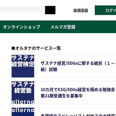
新規登録
ログ
オンラインショップ
メルマガ登録
■オルタナのサービス一覧
サステナ経営/SDGsに関する級別（１～
級）試験
10カ月でESG/SDGs経営を極める勉強会
第21期受講生を募集中
各領域のスペシャリストがサステナ経営