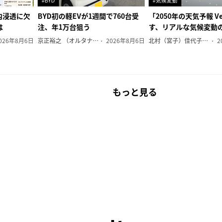
#BYD
#気候変動
内浸透に欠
BYD初の軽EVが1週間で760台受
「2050年の天気予報 Ve
は
注、年1万台狙う
す、リアルな気候変動
026年8月6日
京正裕之 （オルタナ副編集長）
2026年8月6日
北村（宮子）佳代子（オルタナ輪番編集長）
2
もっと見る