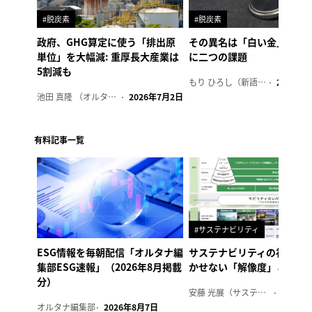
#脱炭素
#脱炭素
政府、GHG算定に使う「排出原
その異名は「白い金」、リ
単位」を大幅減: 重厚長大産業は
に二つの課題
5割減も
もり ひろし（新語ウォッチャー）
2023年7
池田 真隆 （オルタナ輪番編集長）
2026年7月2日
有料記事一覧
#サステナビリティ
ESG情報を毎朝配信「オルタナ編
サステナビリティの社内浸
集部ESG速報」（2026年8月掲載
かせない「解像度」とは
分）
安藤 光展（サステナビリティ・コンサルタント）
2026年
オルタナ編集部
2026年8月7日