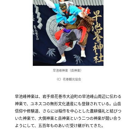
早池峰神楽（岳神楽）
（C）花巻観光協会
早池峰神楽は、岩手県花巻市大迫町の早池峰山周辺に伝わる
神楽で、ユネスコの無形文化遺産にも登録されている。山岳
信仰や修験道、さらには稲作を中心とした農耕儀礼と結びつ
いた神楽で、大償神楽と岳神楽という二つの神楽が競い合う
ようにして、五百年ものあいだ受け継がれてきた。