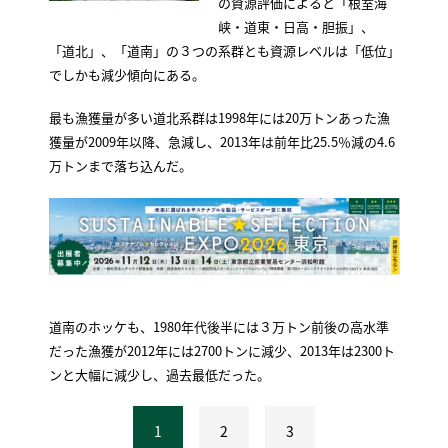
の資源評価によると「根室海
峡・道東・日高・胆振」、
「道北」、「道南」の３つの系群とも資源レベルは「低位」
でしかも減少傾向にある。
最も漁獲量が多い道北系群は1998年には20万トンあった漁
獲量が2009年以降、急減し、2013年は前年比25.5％減の4.6
万トンまで落ち込んだ。
道南のホッケも、1980年代後半には３万トン前後の高水準
だった漁獲が2012年には2700トンに減少、2013年は2300ト
ンと大幅に減少し、過去最低だった。
1
2
3