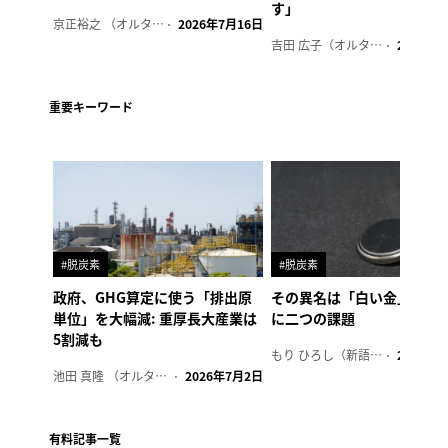
す」
京正裕之 （オルタナ副編集長）
2026年7月16日
吉田 広子（オルタナ輪番編集長）
2026年6
重要キーワード
#脱炭素
#脱炭素
政府、GHG算定に使う「排出原
その異名は「白い金」、リ
単位」を大幅減: 重厚長大産業は
に二つの課題
5割減も
もり ひろし（新語ウォッチャー）
2023年7
池田 真隆 （オルタナ輪番編集長）
2026年7月2日
有料記事一覧