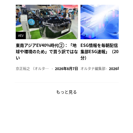
#EV
東南アジアEV40%時代②：「地
ESG情報を毎朝配信「オル
球や環境のため」で買う訳ではな
集部ESG速報」（2026年8
い
分）
京正裕之 （オルタナ副編集長）
2026年8月7日
オルタナ編集部
2026年8月7日
もっと見る