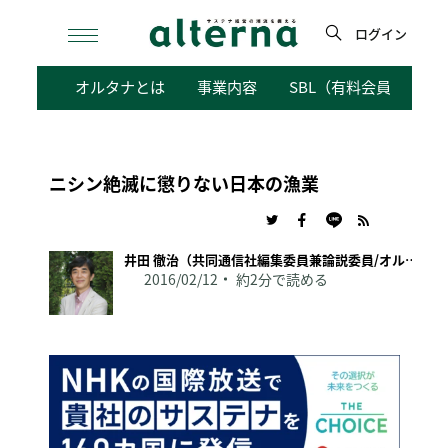
Skip
to
ログイン
content
検
オルタナとは
事業内容
SBL（有料会員向けサ
索
ニシン絶滅に懲りない日本の漁業
井田 徹治（共同通信社編集委員兼論説委員/オルタナ論説委員）
2016/02/12
約2分で読める